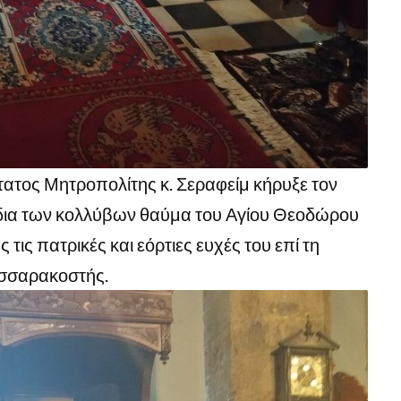
τος Μητροπολίτης κ. Σεραφείμ κήρυξε τον
 δια των κολλύβων θαύμα του Αγίου Θεοδώρου
τις πατρικές και εόρτιες ευχές του επί τη
εσσαρακοστής.