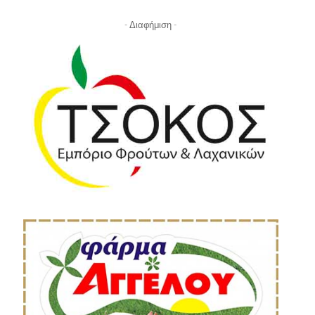
- Διαφήμιση -