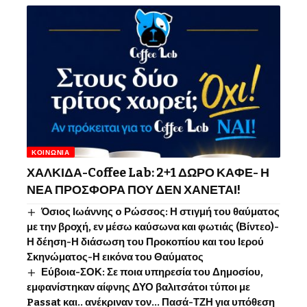
ΚΟΙΝΩΝΊΑ
ΧΑΛΚΙΔΑ-Coffee Lab: 2+1 ΔΩΡΟ ΚΑΦΕ- Η
ΝΕΑ ΠΡΟΣΦΟΡΑ ΠΟΥ ΔΕΝ ΧΑΝΕΤΑΙ!
Όσιος Ιωάννης o Ρώσσος: Η στιγμή του θαύματος
με την βροχή, εν μέσω καύσωνα και φωτιάς (Βίντεο)-
Η δέηση-Η διάσωση του Προκοπίου και του Ιερού
Σκηνώματος-Η εικόνα του Θαύματος
Εύβοια-ΣΟΚ: Σε ποια υπηρεσία του Δημοσίου,
εμφανίστηκαν αίφνης ΔΥΟ βαλιτσάτοι τύποι με
Passat και.. ανέκριναν τον… Πασά-ΤΖΗ για υπόθεση