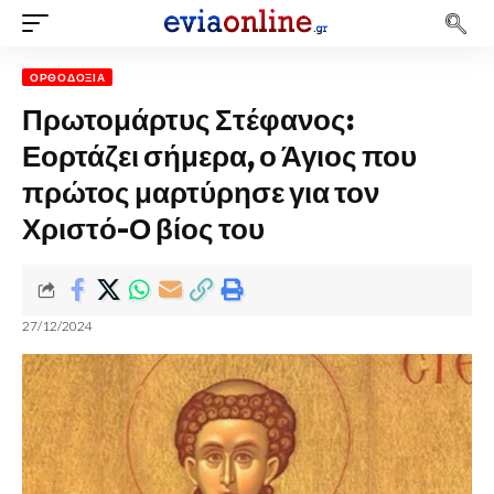
ΟΡΘΟΔΟΞΊΑ
Πρωτομάρτυς Στέφανος:
Εορτάζει σήμερα, ο Άγιος που
πρώτος μαρτύρησε για τον
Χριστό-Ο βίος του
27/12/2024