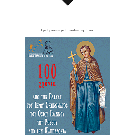
- Ιερό Προσκύνημα Οσίου Ιωάννη Ρώσου -