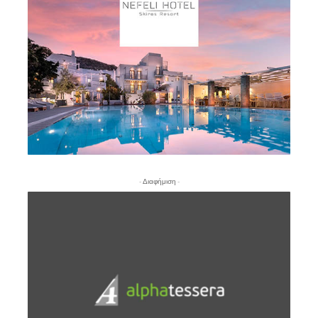
- Διαφήμιση -