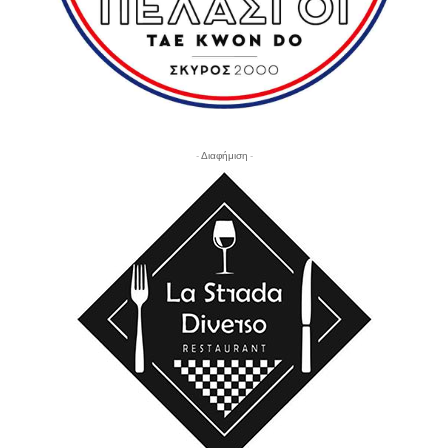
- Διαφήμιση -