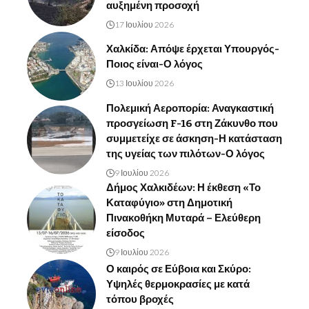
αυξημένη προσοχή
17 Ιουλίου 2026
Χαλκίδα: Απόψε έρχεται Υπουργός-
Ποιος είναι-Ο λόγος
13 Ιουλίου 2026
Πολεμική Αεροπορία: Αναγκαστική
προσγείωση F-16 στη Ζάκυνθο που
συμμετείχε σε άσκηση-Η κατάσταση
της υγείας των πιλότων-Ο λόγος
9 Ιουλίου 2026
Δήμος Χαλκιδέων: Η έκθεση «Το
Καταφύγιο» στη Δημοτική
Πινακοθήκη Μυταρά – Ελεύθερη
είσοδος
9 Ιουλίου 2026
Ο καιρός σε Εύβοια και Σκύρο:
Υψηλές θερμοκρασίες με κατά
τόπου βροχές