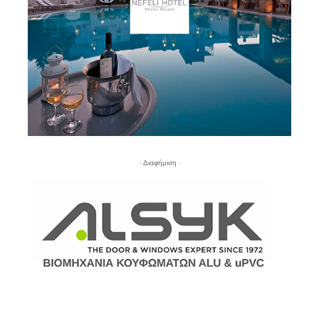
- Διαφήμιση -