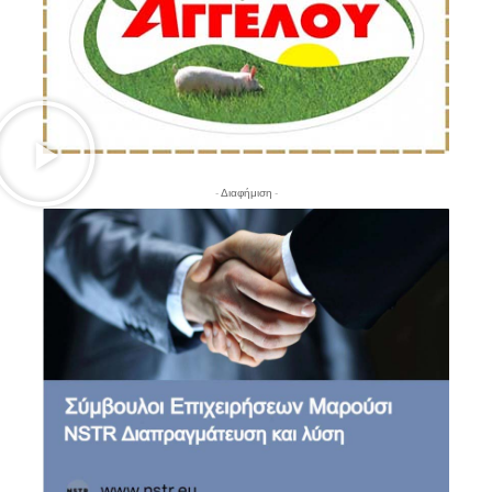
- Διαφήμιση -