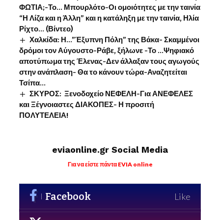
ΦΩΤΙΑ;-Το… Μπουρλότο-Οι ομοιότητες με την ταινία
“Η Λίζα και η Άλλη” και η κατάληξη με την ταινία, Ηλία
Ρίχτο… (Βίντεο)
Χαλκίδα: Η…”Έξυπνη Πόλη” της Βάκα- Σκαμμένοι
δρόμοι τον Αύγουστο-Ράβε, ξήλωνε -Το …Ψηφιακό
αποτύπωμα της Έλενας-Δεν άλλαξαν τους αγωγούς
στην ανάπλαση- Θα το κάνουν τώρα-Αναζητείται
Τσίπα…
ΣΚΥΡΟΣ: Ξενοδοχείο ΝΕΦΕΛΗ-Για ΑΝΕΦΕΛΕΣ
και Ξέγνοιαστες ΔΙΑΚΟΠΕΣ- Η προσιτή
ΠΟΛΥΤΕΛΕΙΑ!
eviaonline.gr Social Media
Για να είστε πάντα EVIA online
Facebook
Like