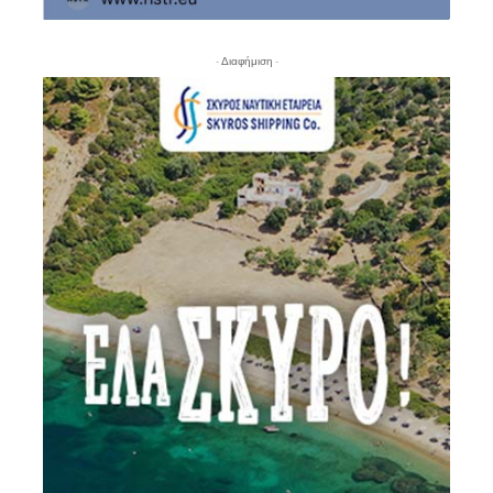
- Διαφήμιση -