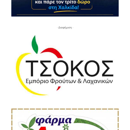
- Διαφήμιση -