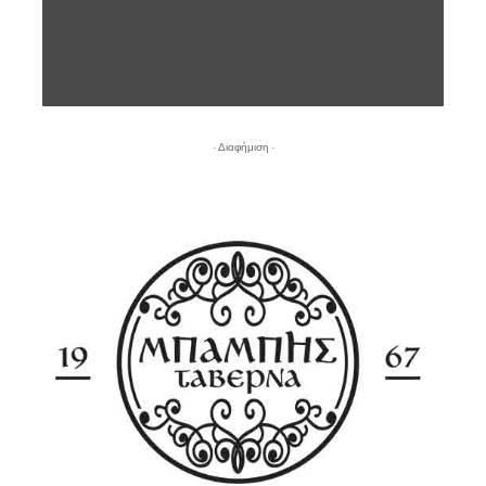
- Διαφήμιση -