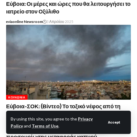
Εύβοια: Οι μέρες και ώρες που θα λειτουργήσει το
ιατρείο στον Οξύλιθο
eviaonline Newsroom
3 Απριλίου 2025
ΚΟΙΝΩΝΊΑ
Εύβοια-ΣΟΚ: (Βίντεο) Το τοξικό νέφος από τη
φωτιά στο Ωραιόκαστρο, μπορεί να φτάσει στο
By using this site, you agree to the
Privacy
νησί-Πώς εξελίσσεται το φαινόμενο-Δείτε τι
Accept
Policy
and
Terms of Use
.
δείχνει η AtmoHub, πιλοτική υπηρεσία
προσομοίωσης μεταφοράς καπνού