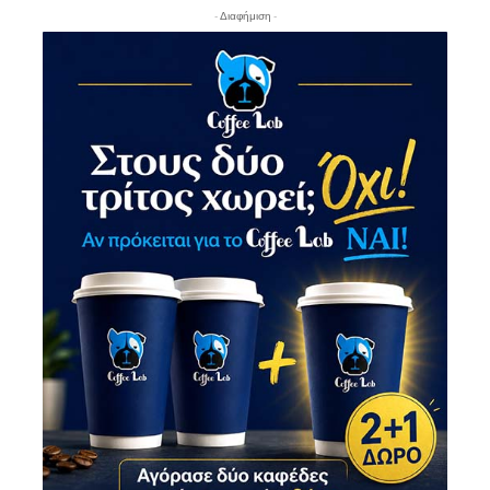
- Διαφήμιση -