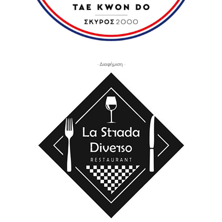
- Διαφήμιση -