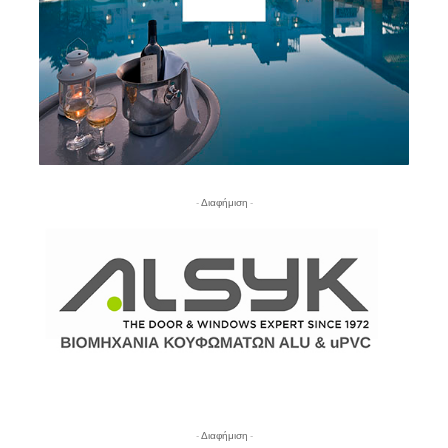
- Διαφήμιση -
- Διαφήμιση -