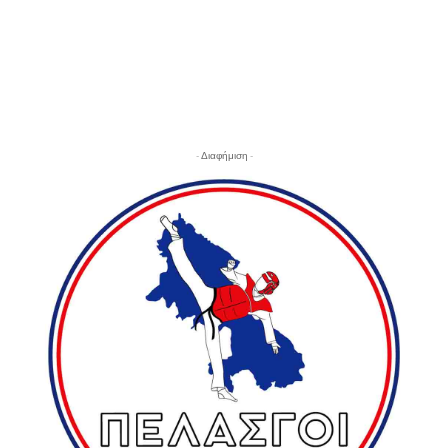
- Διαφήμιση -