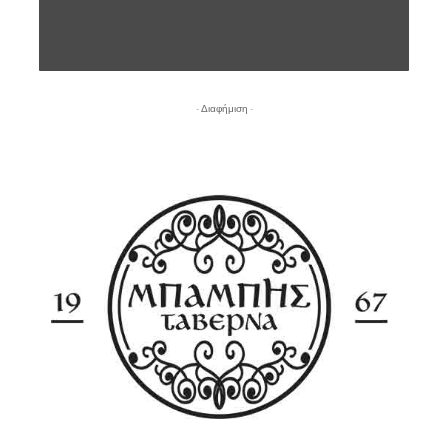
- Διαφήμιση -