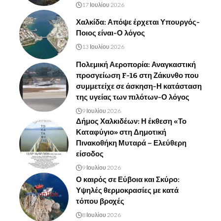
17 Ιουλίου 2026
Χαλκίδα: Απόψε έρχεται Υπουργός-
Ποιος είναι-Ο λόγος
13 Ιουλίου 2026
Πολεμική Αεροπορία: Αναγκαστική
προσγείωση F-16 στη Ζάκυνθο που
συμμετείχε σε άσκηση-Η κατάσταση
της υγείας των πιλότων-Ο λόγος
9 Ιουλίου 2026
Δήμος Χαλκιδέων: Η έκθεση «Το
Καταφύγιο» στη Δημοτική
Πινακοθήκη Μυταρά – Ελεύθερη
είσοδος
9 Ιουλίου 2026
Ο καιρός σε Εύβοια και Σκύρο:
Υψηλές θερμοκρασίες με κατά
τόπου βροχές
8 Ιουλίου 2026