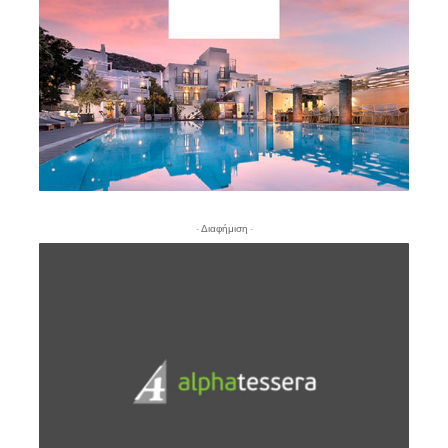
- Διαφήμιση -