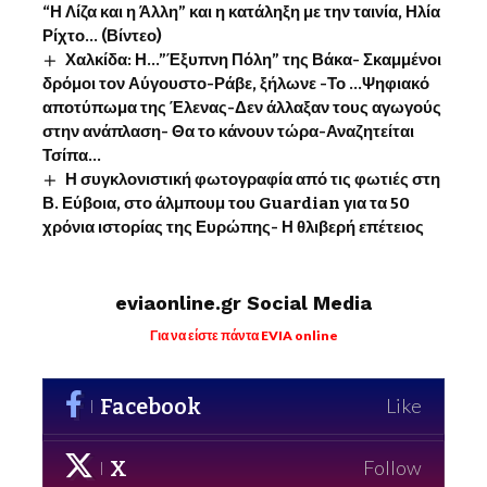
“Η Λίζα και η Άλλη” και η κατάληξη με την ταινία, Ηλία
Ρίχτο… (Βίντεο)
Χαλκίδα: Η…”Έξυπνη Πόλη” της Βάκα- Σκαμμένοι
δρόμοι τον Αύγουστο-Ράβε, ξήλωνε -Το …Ψηφιακό
αποτύπωμα της Έλενας-Δεν άλλαξαν τους αγωγούς
στην ανάπλαση- Θα το κάνουν τώρα-Αναζητείται
Τσίπα…
Η συγκλονιστική φωτογραφία από τις φωτιές στη
Β. Εύβοια, στο άλμπουμ του Guardian για τα 50
χρόνια ιστορίας της Ευρώπης- Η θλιβερή επέτειος
eviaonline.gr Social Media
Για να είστε πάντα EVIA online
Facebook
Like
X
Follow