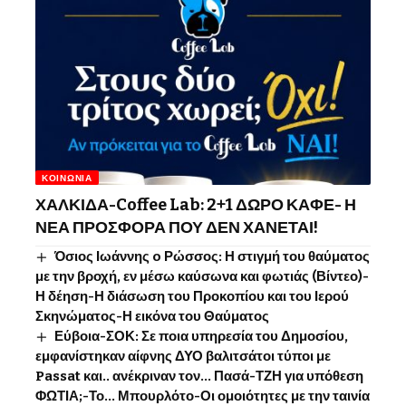
ΚΟΙΝΩΝΊΑ
ΧΑΛΚΙΔΑ-Coffee Lab: 2+1 ΔΩΡΟ ΚΑΦΕ- Η
ΝΕΑ ΠΡΟΣΦΟΡΑ ΠΟΥ ΔΕΝ ΧΑΝΕΤΑΙ!
Όσιος Ιωάννης o Ρώσσος: Η στιγμή του θαύματος
με την βροχή, εν μέσω καύσωνα και φωτιάς (Βίντεο)-
Η δέηση-Η διάσωση του Προκοπίου και του Ιερού
Σκηνώματος-Η εικόνα του Θαύματος
Εύβοια-ΣΟΚ: Σε ποια υπηρεσία του Δημοσίου,
εμφανίστηκαν αίφνης ΔΥΟ βαλιτσάτοι τύποι με
Passat και.. ανέκριναν τον… Πασά-ΤΖΗ για υπόθεση
ΦΩΤΙΑ;-Το… Μπουρλότο-Οι ομοιότητες με την ταινία