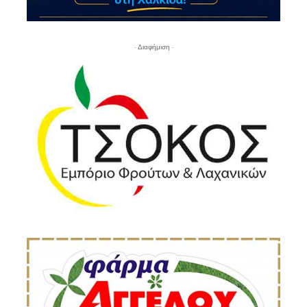
- Διαφήμιση -