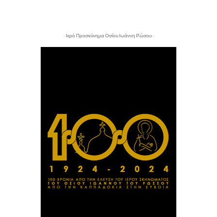
- Ιερό Προσκύνημα Οσίου Ιωάννη Ρώσου -