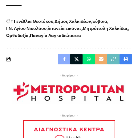
#
Γενέθλια Θεοτόκου
Δήμος Χαλκιδέων
Εύβοια
Ι.Ν. Αγίου Νικολάου
λιτανεία εικόνας
Μητρόπολη Χαλκίδας
Ορθοδοξία
Παναγία Λαγκαδιώτισσα
- Διαφήμιση -
- Διαφήμιση -