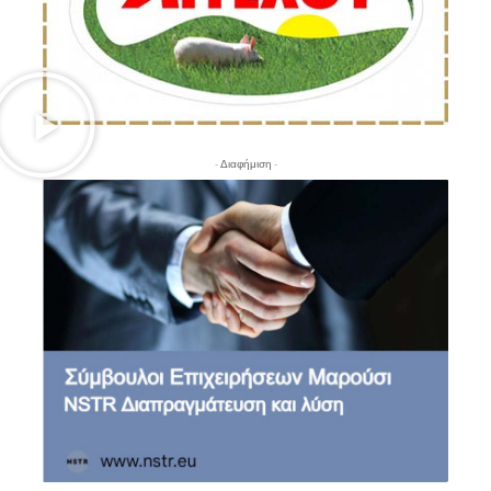
- Διαφήμιση -