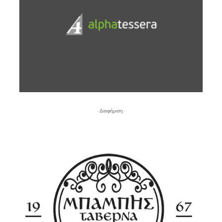
- Διαφήμιση -