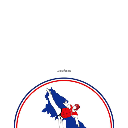
- Διαφήμιση -