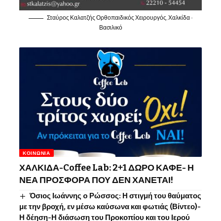
Σταύρος Καλατζής Ορθοπαιδικός Χειρουργός, Χαλκίδα -
Βασιλικό
ΚΟΙΝΩΝΊΑ
ΧΑΛΚΙΔΑ-Coffee Lab: 2+1 ΔΩΡΟ ΚΑΦΕ- Η
ΝΕΑ ΠΡΟΣΦΟΡΑ ΠΟΥ ΔΕΝ ΧΑΝΕΤΑΙ!
Όσιος Ιωάννης o Ρώσσος: Η στιγμή του θαύματος
με την βροχή, εν μέσω καύσωνα και φωτιάς (Βίντεο)-
Η δέηση-Η διάσωση του Προκοπίου και του Ιερού