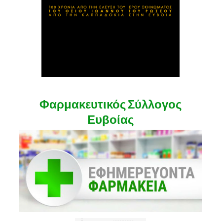
Φαρμακευτικός Σύλλογος
Ευβοίας