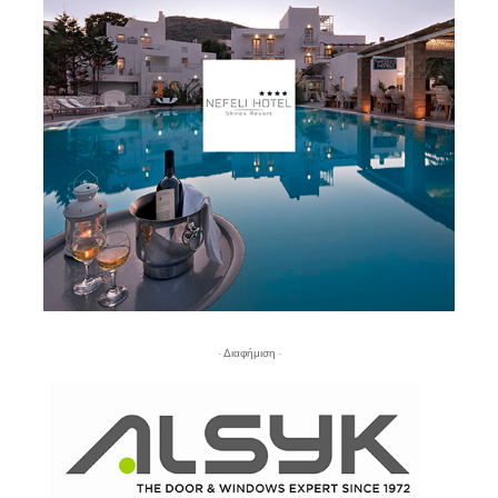
- Διαφήμιση -