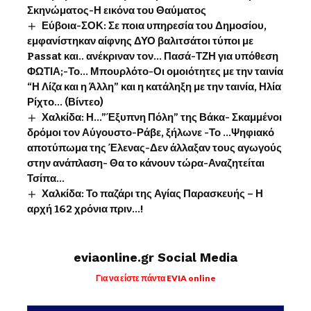
Σκηνώματος-Η εικόνα του Θαύματος
Εύβοια-ΣΟΚ: Σε ποια υπηρεσία του Δημοσίου,
εμφανίστηκαν αίφνης ΔΥΟ βαλιτσάτοι τύποι με
Passat και.. ανέκριναν τον… Πασά-ΤΖΗ για υπόθεση
ΦΩΤΙΑ;-Το… Μπουρλότο-Οι ομοιότητες με την ταινία
“Η Λίζα και η Άλλη” και η κατάληξη με την ταινία, Ηλία
Ρίχτο… (Βίντεο)
Χαλκίδα: Η…”Έξυπνη Πόλη” της Βάκα- Σκαμμένοι
δρόμοι τον Αύγουστο-Ράβε, ξήλωνε -Το …Ψηφιακό
αποτύπωμα της Έλενας-Δεν άλλαξαν τους αγωγούς
στην ανάπλαση- Θα το κάνουν τώρα-Αναζητείται
Τσίπα…
Χαλκίδα: Το παζάρι της Αγίας Παρασκευής – Η
αρχή 162 χρόνια πριν…!
eviaonline.gr Social Media
Για να είστε πάντα EVIA online