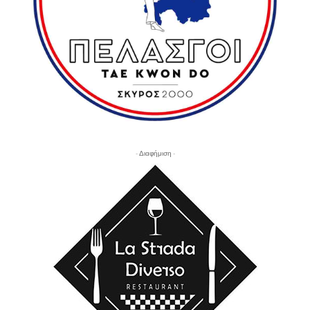
- Διαφήμιση -