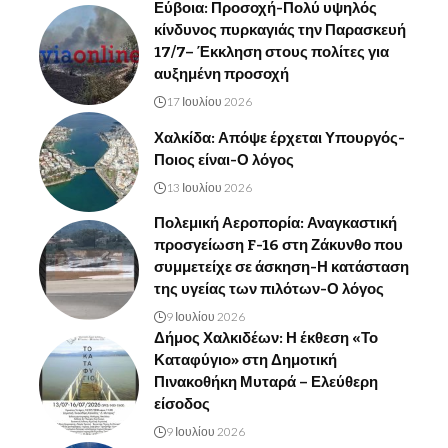
Εύβοια: Προσοχή-Πολύ υψηλός
κίνδυνος πυρκαγιάς την Παρασκευή
17/7– Έκκληση στους πολίτες για
αυξημένη προσοχή
17 Ιουλίου 2026
Χαλκίδα: Απόψε έρχεται Υπουργός-
Ποιος είναι-Ο λόγος
13 Ιουλίου 2026
Πολεμική Αεροπορία: Αναγκαστική
προσγείωση F-16 στη Ζάκυνθο που
συμμετείχε σε άσκηση-Η κατάσταση
της υγείας των πιλότων-Ο λόγος
9 Ιουλίου 2026
Δήμος Χαλκιδέων: Η έκθεση «Το
Καταφύγιο» στη Δημοτική
Πινακοθήκη Μυταρά – Ελεύθερη
είσοδος
9 Ιουλίου 2026