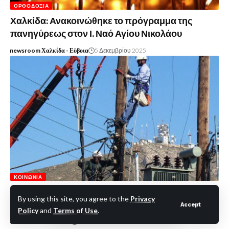
ΟΡΘΟΔΟΞΊΑ
Χαλκίδα: Ανακοινώθηκε το πρόγραμμα της
πανηγύρεως στον Ι. Ναό Αγίου Νικολάου
newsroom Χαλκίδα - Εϋβοια
5 Δεκεμβρίου 2025
ΚΟΙΝΩΝΊΑ
Εύβοια: Διακοπή ρεύματος σήμερα μέχρι αργά το
By using this site, you agree to the
Privacy
μεσημέρι – Δείτε αναλυτικά τις περιοχές
Accept
Policy
and
Terms of Use
.
eviaonline Newsroom
2 Ιουνίου 2024