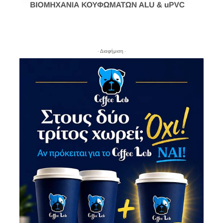
- Διαφήμιση -