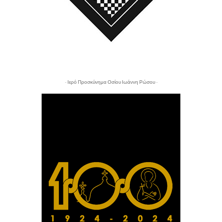
- Ιερό Προσκύνημα Οσίου Ιωάννη Ρώσου -