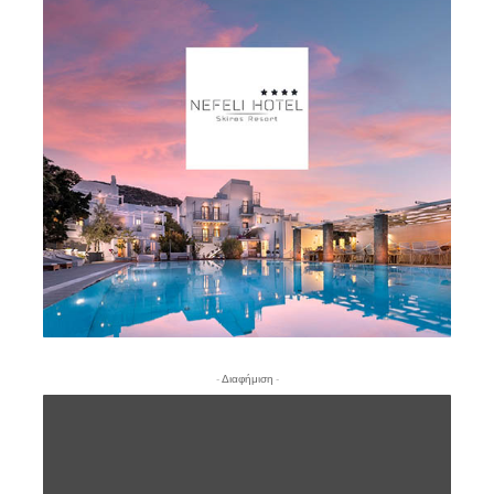
- Διαφήμιση -