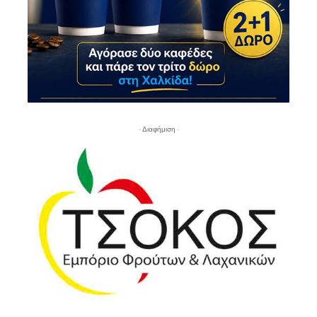
- Διαφήμιση -