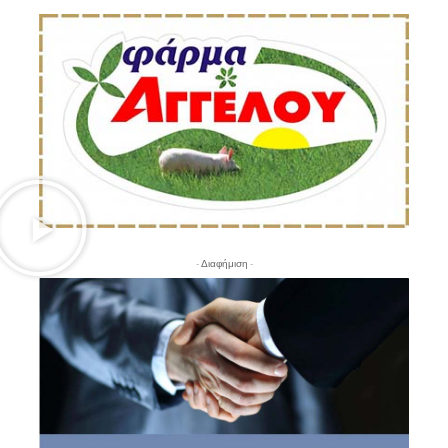
- Διαφήμιση -