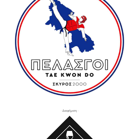
- Διαφήμιση -