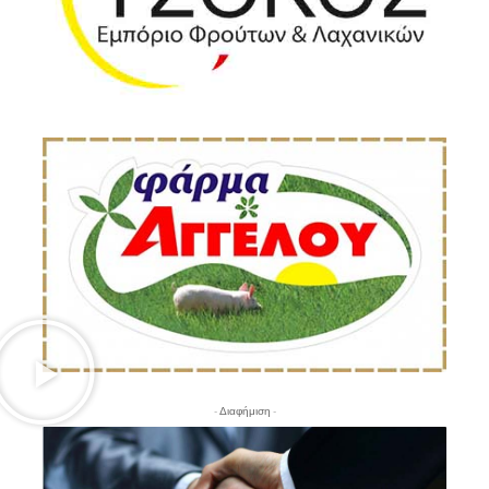
- Διαφήμιση -