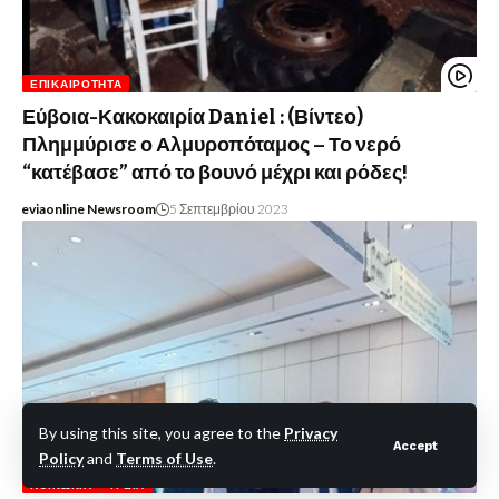
ΕΠΙΚΑΙΡΌΤΗΤΑ
Εύβοια-Κακοκαιρία Daniel : (Βίντεο)
Πλημμύρισε ο Αλμυροπόταμος – Το νερό
“κατέβασε” από το βουνό μέχρι και ρόδες!
eviaonline Newsroom
5 Σεπτεμβρίου 2023
By using this site, you agree to the
Privacy
Accept
Policy
and
Terms of Use
.
ΚΟΙΝΩΝΊΑ
ΥΓΕΊΑ