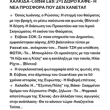
ΧΑΛΚΙΔΑ-Coffee Lab: 2+1 ΔΩΡΟ ΚΑΦΕ- Η
ΝΕΑ ΠΡΟΣΦΟΡΑ ΠΟΥ ΔΕΝ ΧΑΝΕΤΑΙ!
Όσιος Ιωάννης o Ρώσσος: Η στιγμή του θαύματος
με την βροχή, εν μέσω καύσωνα και φωτιάς (Βίντεο)-
Η δέηση-Η διάσωση του Προκοπίου και του Ιερού
Σκηνώματος-Η εικόνα του Θαύματος
Εύβοια-ΣΟΚ: Σε ποια υπηρεσία του Δημοσίου,
εμφανίστηκαν αίφνης ΔΥΟ βαλιτσάτοι τύποι με
Passat και.. ανέκριναν τον… Πασά-ΤΖΗ για υπόθεση
ΦΩΤΙΑ;-Το… Μπουρλότο-Οι ομοιότητες με την ταινία
“Η Λίζα και η Άλλη” και η κατάληξη με την ταινία, Ηλία
Ρίχτο… (Βίντεο)
Η συγκλονιστική φωτογραφία από τις φωτιές στη
Β. Εύβοια, στο άλμπουμ του Guardian για τα 50
χρόνια ιστορίας της Ευρώπης- Η θλιβερή επέτειος
Χαλκίδα: Η…”Έξυπνη Πόλη” της Βάκα- Σκαμμένοι
δρόμοι τον Αύγουστο-Ράβε, ξήλωνε -Το …Ψηφιακό
αποτύπωμα της Έλενας-Δεν άλλαξαν τους αγωγούς
στην ανάπλαση- Θα το κάνουν τώρα-Αναζητείται
Τσίπα…