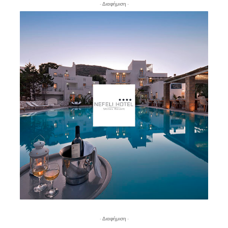
- Διαφήμιση -
- Διαφήμιση -