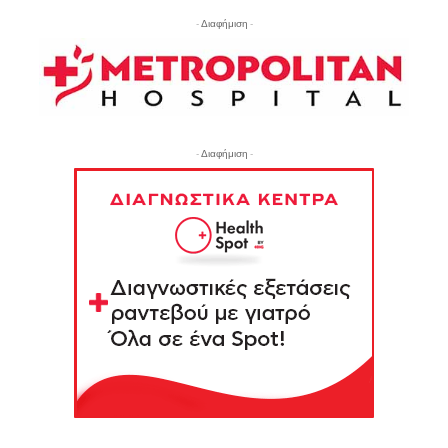
- Διαφήμιση -
- Διαφήμιση -