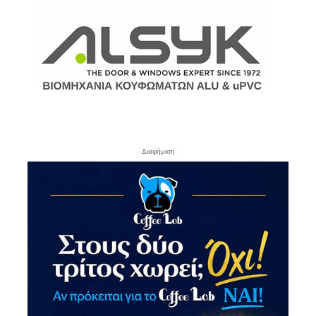
- Διαφήμιση -