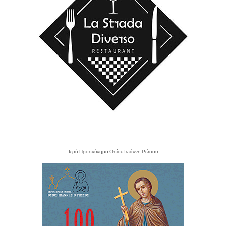
- Ιερό Προσκύνημα Οσίου Ιωάννη Ρώσου -