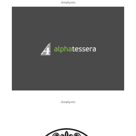
- Διαφήμιση -
- Διαφήμιση -