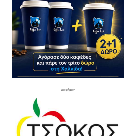
- Διαφήμιση -