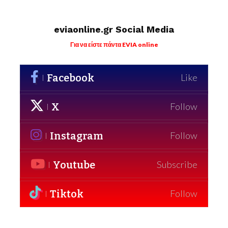
eviaonline.gr Social Media
Για να είστε πάντα EVIA online
Facebook
Like
X
Follow
Instagram
Follow
Youtube
Subscribe
Tiktok
Follow