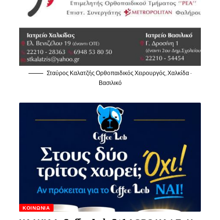
Σταύρος Καλατζής Ορθοπαιδικός Χειρουργός, Χαλκίδα -
Βασιλικό
ΚΟΙΝΩΝΊΑ