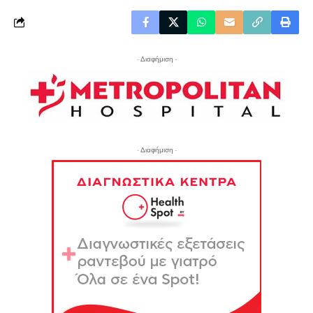
- Διαφήμιση -
- Διαφήμιση -