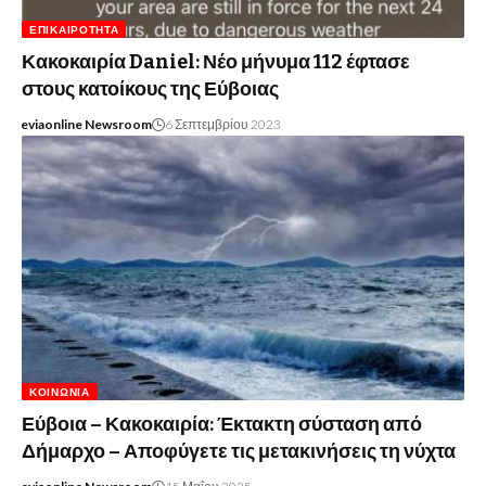
ΕΠΙΚΑΙΡΌΤΗΤΑ
Κακοκαιρία Daniel: Νέο μήνυμα 112 έφτασε
στους κατοίκους της Εύβοιας
eviaonline Newsroom
6 Σεπτεμβρίου 2023
ΚΟΙΝΩΝΊΑ
Εύβοια – Κακοκαιρία: Έκτακτη σύσταση από
Δήμαρχο – Αποφύγετε τις μετακινήσεις τη νύχτα