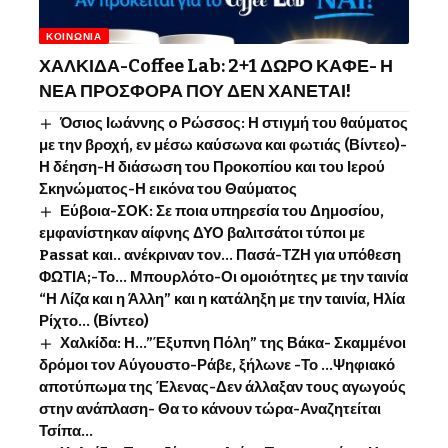
ΚΟΙΝΩΝΊΑ
ΧΑΛΚΙΔΑ-Coffee Lab: 2+1 ΔΩΡΟ ΚΑΦΕ- Η
ΝΕΑ ΠΡΟΣΦΟΡΑ ΠΟΥ ΔΕΝ ΧΑΝΕΤΑΙ!
Όσιος Ιωάννης o Ρώσσος: Η στιγμή του θαύματος
με την βροχή, εν μέσω καύσωνα και φωτιάς (Βίντεο)-
Η δέηση-Η διάσωση του Προκοπίου και του Ιερού
Σκηνώματος-Η εικόνα του Θαύματος
Εύβοια-ΣΟΚ: Σε ποια υπηρεσία του Δημοσίου,
εμφανίστηκαν αίφνης ΔΥΟ βαλιτσάτοι τύποι με
Passat και.. ανέκριναν τον… Πασά-ΤΖΗ για υπόθεση
ΦΩΤΙΑ;-Το… Μπουρλότο-Οι ομοιότητες με την ταινία
“Η Λίζα και η Άλλη” και η κατάληξη με την ταινία, Ηλία
Ρίχτο… (Βίντεο)
Χαλκίδα: Η…”Έξυπνη Πόλη” της Βάκα- Σκαμμένοι
δρόμοι τον Αύγουστο-Ράβε, ξήλωνε -Το …Ψηφιακό
αποτύπωμα της Έλενας-Δεν άλλαξαν τους αγωγούς
στην ανάπλαση- Θα το κάνουν τώρα-Αναζητείται
Τσίπα…