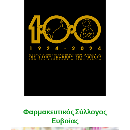
Φαρμακευτικός Σύλλογος
Ευβοίας