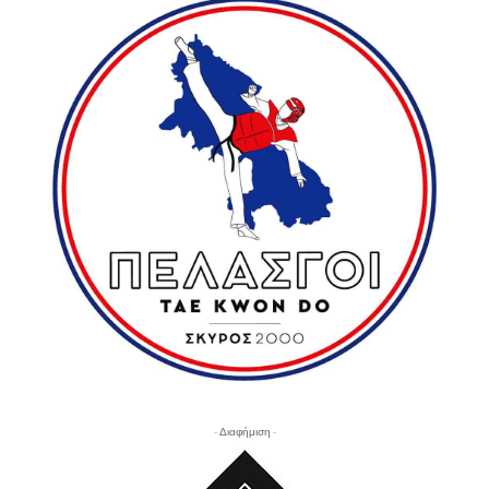
- Διαφήμιση -