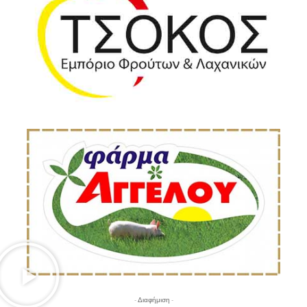
- Διαφήμιση -