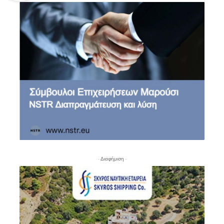
- Διαφήμιση -