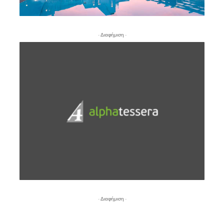
- Διαφήμιση -
- Διαφήμιση -