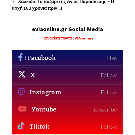
Χαλκίδα: Το παζάρι της Αγίας Παρασκευής – Η
αρχή 162 χρόνια πριν…!
eviaonline.gr Social Media
Για να είστε πάντα EVIA online
Facebook
Like
X
Follow
Instagram
Follow
Youtube
Subscribe
Tiktok
Follow