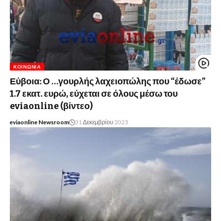
ΚΟΙΝΩΝΊΑ
Εύβοια: Ο …γουρλής λαχειοπώλης που “έδωσε”
1.7 εκατ. ευρώ, εύχεται σε όλους μέσω του
eviaonline (βίντεο)
eviaonline Newsroom
31 Δεκεμβρίου 2023