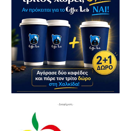
- Διαφήμιση -