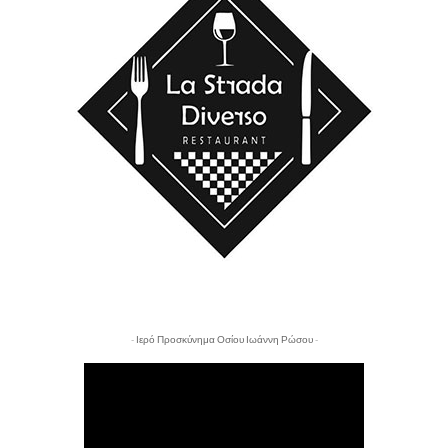
- Ιερό Προσκύνημα Οσίου Ιωάννη Ρώσου -