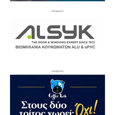
- Διαφήμιση -
- Διαφήμιση -