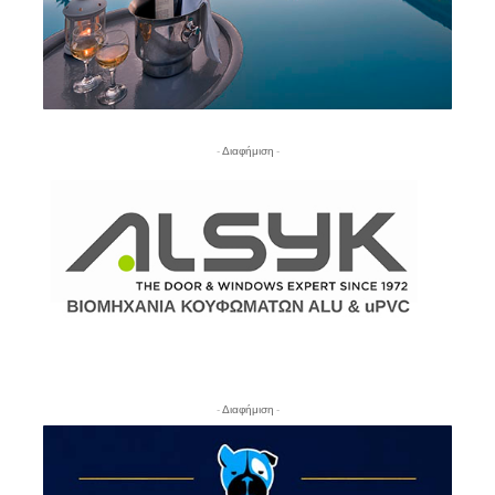
- Διαφήμιση -
- Διαφήμιση -