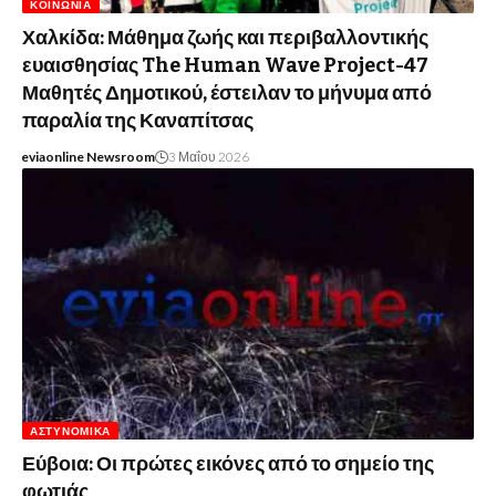
ΚΟΙΝΩΝΊΑ
Χαλκίδα: Μάθημα ζωής και περιβαλλοντικής
ευαισθησίας The Human Wave Project-47
Μαθητές Δημοτικού, έστειλαν το μήνυμα από
παραλία της Καναπίτσας
eviaonline Newsroom
3 Μαΐου 2026
ΑΣΤΥΝΟΜΙΚΆ
Εύβοια: Οι πρώτες εικόνες από το σημείο της
φωτιάς