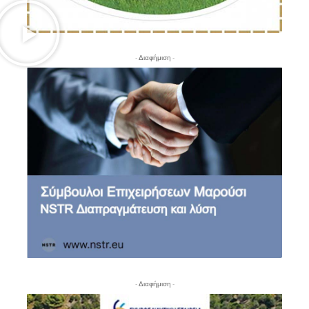
- Διαφήμιση -
- Διαφήμιση -