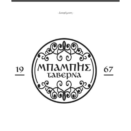
- Διαφήμιση -