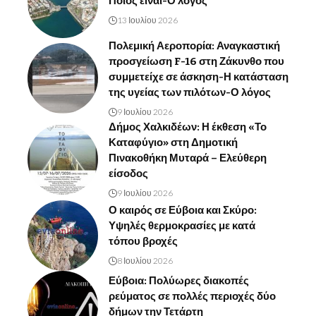
Ποιος είναι-Ο λόγος
13 Ιουλίου 2026
Πολεμική Αεροπορία: Αναγκαστική
προσγείωση F-16 στη Ζάκυνθο που
συμμετείχε σε άσκηση-Η κατάσταση
της υγείας των πιλότων-Ο λόγος
9 Ιουλίου 2026
Δήμος Χαλκιδέων: Η έκθεση «Το
Καταφύγιο» στη Δημοτική
Πινακοθήκη Μυταρά – Ελεύθερη
είσοδος
9 Ιουλίου 2026
Ο καιρός σε Εύβοια και Σκύρο:
Υψηλές θερμοκρασίες με κατά
τόπου βροχές
8 Ιουλίου 2026
Εύβοια: Πολύωρες διακοπές
ρεύματος σε πολλές περιοχές δύο
δήμων την Τετάρτη