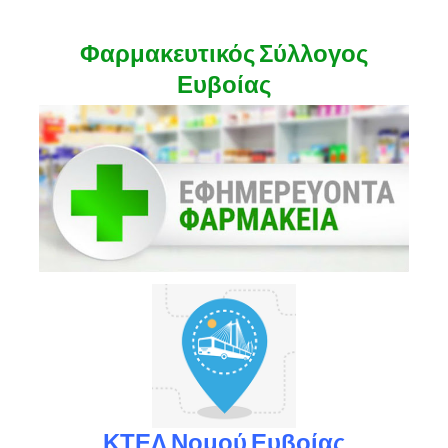
Φαρμακευτικός Σύλλογος
Ευβοίας
ΚΤΕΛ Νομού Ευβοίας