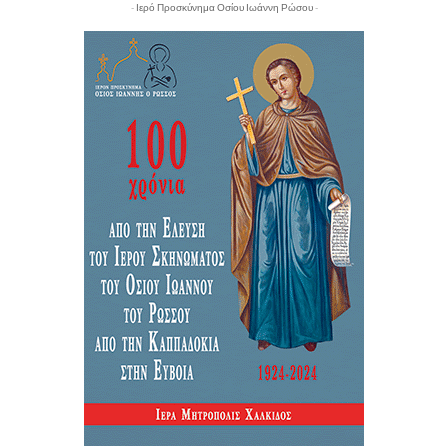
- Ιερό Προσκύνημα Οσίου Ιωάννη Ρώσου -