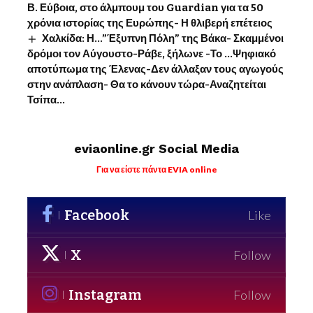
Β. Εύβοια, στο άλμπουμ του Guardian για τα 50
χρόνια ιστορίας της Ευρώπης- Η θλιβερή επέτειος
Χαλκίδα: Η…”Έξυπνη Πόλη” της Βάκα- Σκαμμένοι
δρόμοι τον Αύγουστο-Ράβε, ξήλωνε -Το …Ψηφιακό
αποτύπωμα της Έλενας-Δεν άλλαξαν τους αγωγούς
στην ανάπλαση- Θα το κάνουν τώρα-Αναζητείται
Τσίπα…
eviaonline.gr Social Media
Για να είστε πάντα EVIA online
Facebook
Like
X
Follow
Instagram
Follow