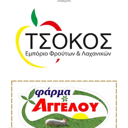
- Διαφήμιση -