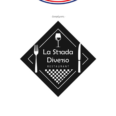
- Διαφήμιση -