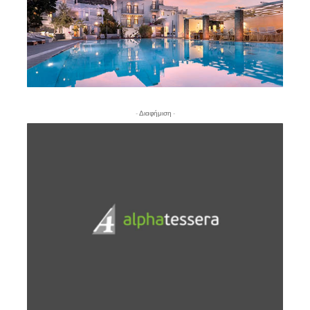
- Διαφήμιση -