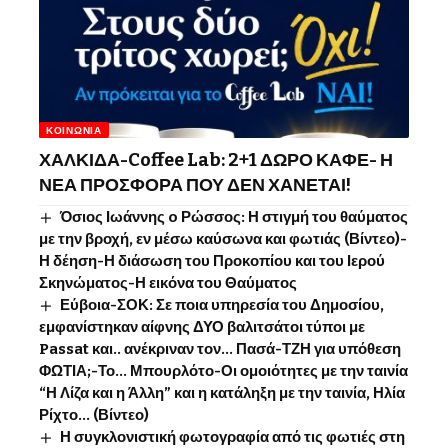
ΚΟΙΝΩΝΊΑ
ΧΑΛΚΙΔΑ-Coffee Lab: 2+1 ΔΩΡΟ ΚΑΦΕ- Η
ΝΕΑ ΠΡΟΣΦΟΡΑ ΠΟΥ ΔΕΝ ΧΑΝΕΤΑΙ!
Όσιος Ιωάννης o Ρώσσος: Η στιγμή του θαύματος
με την βροχή, εν μέσω καύσωνα και φωτιάς (Βίντεο)-
Η δέηση-Η διάσωση του Προκοπίου και του Ιερού
Σκηνώματος-Η εικόνα του Θαύματος
Εύβοια-ΣΟΚ: Σε ποια υπηρεσία του Δημοσίου,
εμφανίστηκαν αίφνης ΔΥΟ βαλιτσάτοι τύποι με
Passat και.. ανέκριναν τον… Πασά-ΤΖΗ για υπόθεση
ΦΩΤΙΑ;-Το… Μπουρλότο-Οι ομοιότητες με την ταινία
“Η Λίζα και η Άλλη” και η κατάληξη με την ταινία, Ηλία
Ρίχτο… (Βίντεο)
Η συγκλονιστική φωτογραφία από τις φωτιές στη