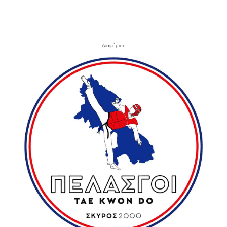
- Διαφήμιση -