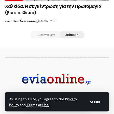
Χαλκίδα: Η συγκέντρωση για την Πρωτομαγιά
(βίντεο-Φωτο)
eviaonline Newsroom
4 Μαΐου 2025
Προηγούμενο
Επόμενο
By using this site, you agree to the
Privacy
Για να είσαι Online στις Εξελίξεις!!! Ειδήσεις και
Accept
Policy
and
Terms of Use
.
νέα από όλη την Εύβοια και την Στερεά Ελλάδα!