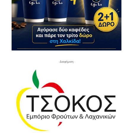
- Διαφήμιση -