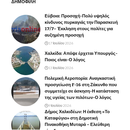
ΔΗΜΟΦΙΛΗ
Εύβοια: Προσοχή-Πολύ υψηλός
κίνδυνος πυρκαγιάς την Παρασκευή
17/7– Έκκληση στους πολίτες για
αυξημένη προσοχή
17 Ιουλίου 2026
Χαλκίδα: Απόψε έρχεται Υπουργός-
Ποιος είναι-Ο λόγος
13 Ιουλίου 2026
Πολεμική Αεροπορία: Αναγκαστική
προσγείωση F-16 στη Ζάκυνθο που
συμμετείχε σε άσκηση-Η κατάσταση
της υγείας των πιλότων-Ο λόγος
9 Ιουλίου 2026
Δήμος Χαλκιδέων: Η έκθεση «Το
Καταφύγιο» στη Δημοτική
Πινακοθήκη Μυταρά – Ελεύθερη