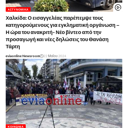
ΑΣΤΥΝΟΜΙΚΆ
Χαλκίδα: Ο εισαγγελέας παρέπεμψε τους
κατηγορούμενους για εγκληματική οργάνωση –
Η ώρα του ανακριτή- Νέο βίντεο από την
προσαγωγή και νέες δηλώσεις του Θανάση
Τάρτη
eviaonline Newsroom
22 Μαΐου 2024
ΚΟΙΝΩΝΊΑ