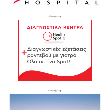
- Διαφήμιση -
- Διαφήμιση -