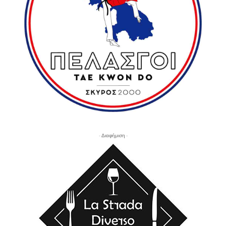
- Διαφήμιση -