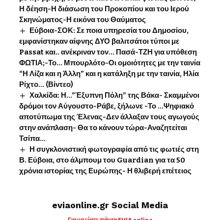
Η δέηση-Η διάσωση του Προκοπίου και του Ιερού
Σκηνώματος-Η εικόνα του Θαύματος
Εύβοια-ΣΟΚ: Σε ποια υπηρεσία του Δημοσίου,
εμφανίστηκαν αίφνης ΔΥΟ βαλιτσάτοι τύποι με
Passat και.. ανέκριναν τον… Πασά-ΤΖΗ για υπόθεση
ΦΩΤΙΑ;-Το… Μπουρλότο-Οι ομοιότητες με την ταινία
“Η Λίζα και η Άλλη” και η κατάληξη με την ταινία, Ηλία
Ρίχτο… (Βίντεο)
Χαλκίδα: Η…”Έξυπνη Πόλη” της Βάκα- Σκαμμένοι
δρόμοι τον Αύγουστο-Ράβε, ξήλωνε -Το …Ψηφιακό
αποτύπωμα της Έλενας-Δεν άλλαξαν τους αγωγούς
στην ανάπλαση- Θα το κάνουν τώρα-Αναζητείται
Τσίπα…
Η συγκλονιστική φωτογραφία από τις φωτιές στη
Β. Εύβοια, στο άλμπουμ του Guardian για τα 50
χρόνια ιστορίας της Ευρώπης- Η θλιβερή επέτειος
eviaonline.gr Social Media
Για να είστε πάντα EVIA online