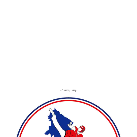
- Διαφήμιση -