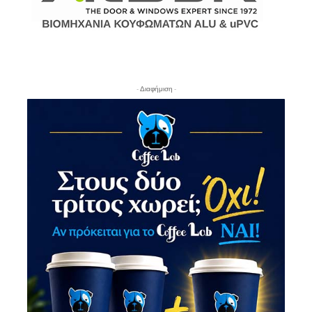
- Διαφήμιση -