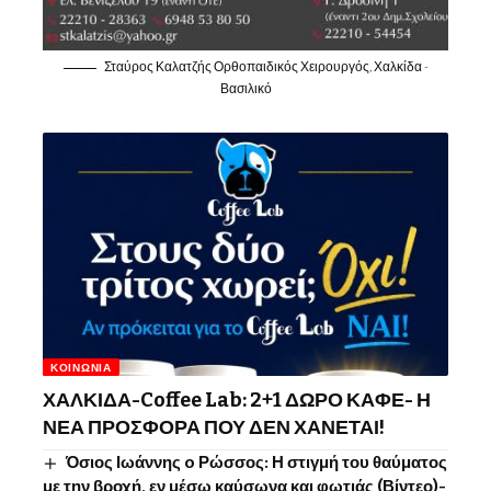
Σταύρος Καλατζής Ορθοπαιδικός Χειρουργός, Χαλκίδα -
Βασιλικό
ΚΟΙΝΩΝΊΑ
ΧΑΛΚΙΔΑ-Coffee Lab: 2+1 ΔΩΡΟ ΚΑΦΕ- Η
ΝΕΑ ΠΡΟΣΦΟΡΑ ΠΟΥ ΔΕΝ ΧΑΝΕΤΑΙ!
Όσιος Ιωάννης o Ρώσσος: Η στιγμή του θαύματος
με την βροχή, εν μέσω καύσωνα και φωτιάς (Βίντεο)-