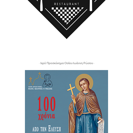
- Ιερό Προσκύνημα Οσίου Ιωάννη Ρώσου -