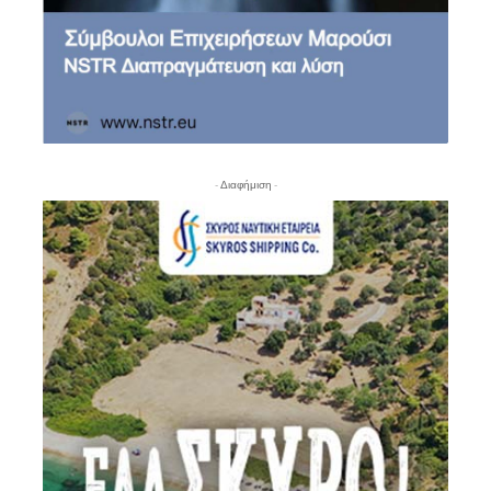
- Διαφήμιση -