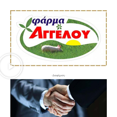
- Διαφήμιση -