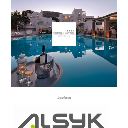
- Διαφήμιση -