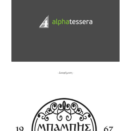
- Διαφήμιση -