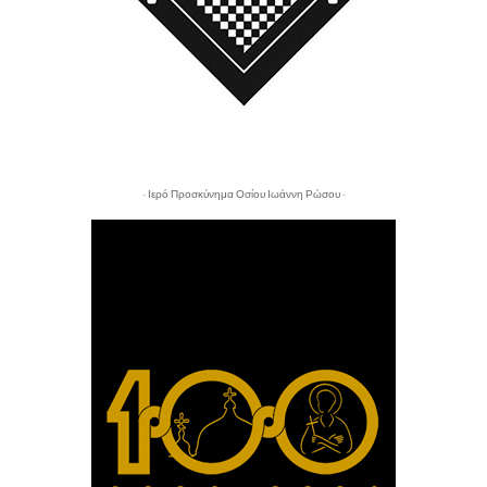
- Ιερό Προσκύνημα Οσίου Ιωάννη Ρώσου -