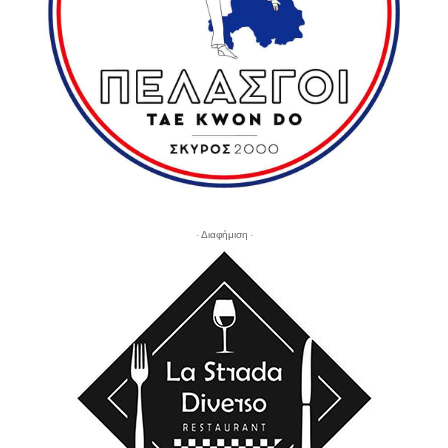
- Διαφήμιση -