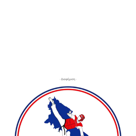
- Διαφήμιση -