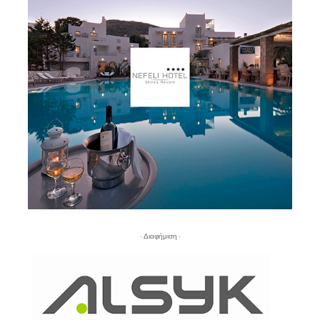
- Διαφήμιση -