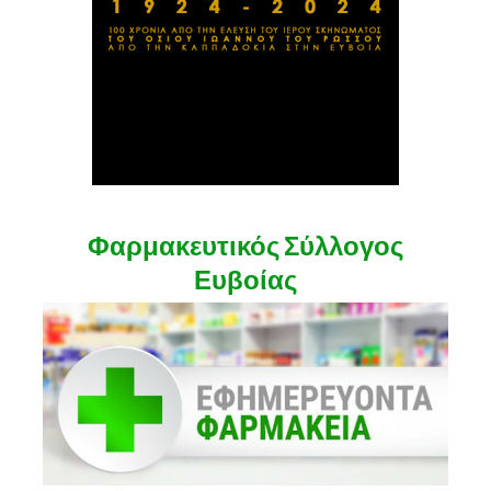
Φαρμακευτικός Σύλλογος
Ευβοίας