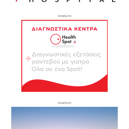
- Διαφήμιση -
- Διαφήμιση -