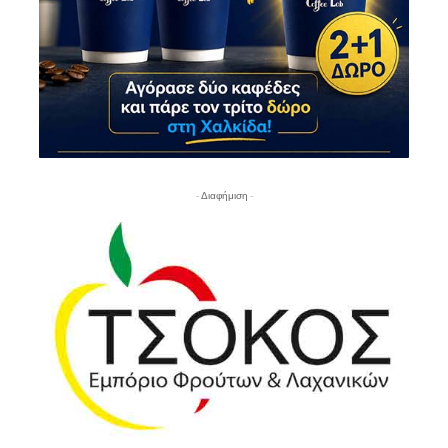
- Διαφήμιση -