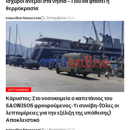
ισχυροί άνεμοι στα νησιά – Που θα φτάσει η
θερμοκρασία
eviaonline Newsroom
2 Σεπτεμβρίου 2023
ΑΣΤΥΝΟΜΙΚΆ
Κάρυστος: Στο νοσοκομείο ο καπετάνιος του
SAONISOS φρουρούμενος-Τι συνέβη-(Όλες οι
λεπτομέρειες για την εξέλιξη της υπόθεσης)
Αποκλειστικό
eviaonline Newsroom
17 Αυγούστου 2024