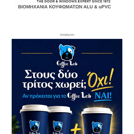
- Διαφήμιση -