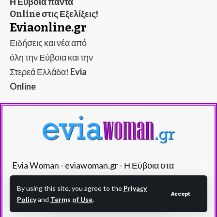
Η Εύβοια πάντα
Online στις Εξελίξεις!
Eviaonline.gr
Ειδήσεις και νέα από
όλη την Εύβοια και την
Στερεά Ελλάδα!
Evia
Online
Evia Woman - eviawoman.gr - Η Εύβοια στα
καλύτερά της!
By using this site, you agree to the
Privacy
Accept
Policy
and
Terms of Use
.