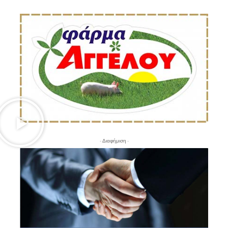
- Διαφήμιση -