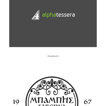
- Διαφήμιση -