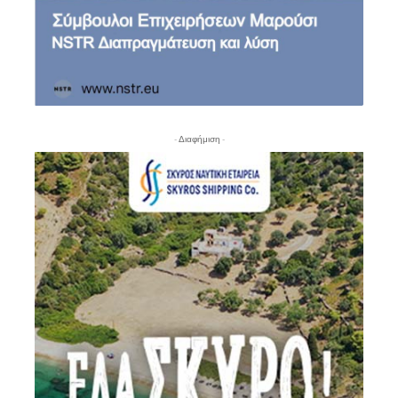
- Διαφήμιση -