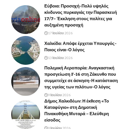
Εύβοια: Προσοχή-Πολύ υψηλός
κίνδυνος πυρκαγιάς την Παρασκευή
17/7– Έκκληση στους πολίτες για
αυξημένη προσοχή
17 Ιουλίου 2026
Χαλκίδα: Απόψε έρχεται Υπουργός-
Ποιος είναι-Ο λόγος
13 Ιουλίου 2026
Πολεμική Αεροπορία: Αναγκαστική
προσγείωση F-16 στη Ζάκυνθο που
συμμετείχε σε άσκηση-Η κατάσταση
της υγείας των πιλότων-Ο λόγος
9 Ιουλίου 2026
Δήμος Χαλκιδέων: Η έκθεση «Το
Καταφύγιο» στη Δημοτική
Πινακοθήκη Μυταρά – Ελεύθερη
είσοδος
9 Ιουλίου 2026