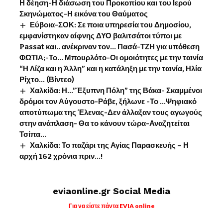
Η δέηση-Η διάσωση του Προκοπίου και του Ιερού
Σκηνώματος-Η εικόνα του Θαύματος
Εύβοια-ΣΟΚ: Σε ποια υπηρεσία του Δημοσίου,
εμφανίστηκαν αίφνης ΔΥΟ βαλιτσάτοι τύποι με
Passat και.. ανέκριναν τον… Πασά-ΤΖΗ για υπόθεση
ΦΩΤΙΑ;-Το… Μπουρλότο-Οι ομοιότητες με την ταινία
“Η Λίζα και η Άλλη” και η κατάληξη με την ταινία, Ηλία
Ρίχτο… (Βίντεο)
Χαλκίδα: Η…”Έξυπνη Πόλη” της Βάκα- Σκαμμένοι
δρόμοι τον Αύγουστο-Ράβε, ξήλωνε -Το …Ψηφιακό
αποτύπωμα της Έλενας-Δεν άλλαξαν τους αγωγούς
στην ανάπλαση- Θα το κάνουν τώρα-Αναζητείται
Τσίπα…
Χαλκίδα: Το παζάρι της Αγίας Παρασκευής – Η
αρχή 162 χρόνια πριν…!
eviaonline.gr Social Media
Για να είστε πάντα EVIA online