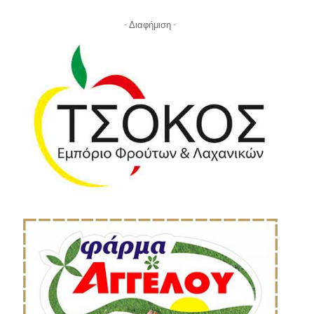
- Διαφήμιση -