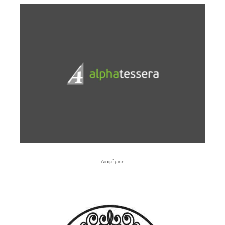
- Διαφήμιση -