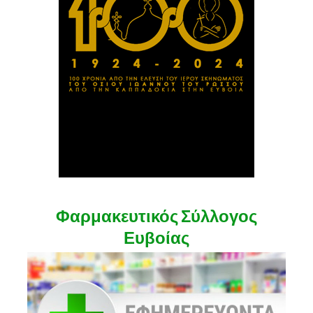
Φαρμακευτικός Σύλλογος
Ευβοίας