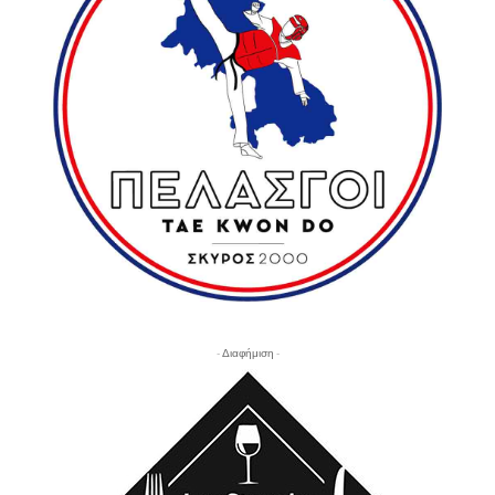
- Διαφήμιση -