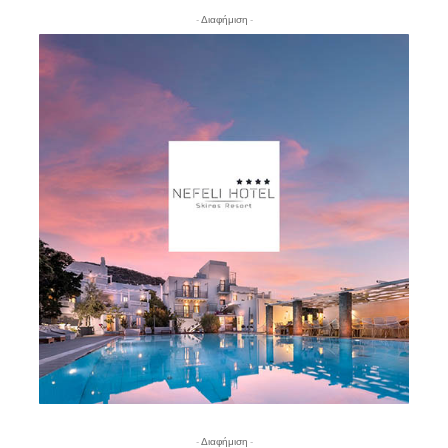
- Διαφήμιση -
- Διαφήμιση -