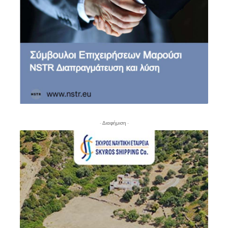
- Διαφήμιση -