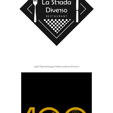
- Ιερό Προσκύνημα Οσίου Ιωάννη Ρώσου -