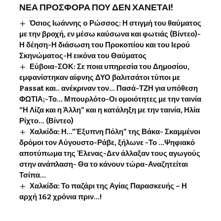
ΝΕΑ ΠΡΟΣΦΟΡΑ ΠΟΥ ΔΕΝ ΧΑΝΕΤΑΙ!
Όσιος Ιωάννης o Ρώσσος: Η στιγμή του θαύματος
με την βροχή, εν μέσω καύσωνα και φωτιάς (Βίντεο)-
Η δέηση-Η διάσωση του Προκοπίου και του Ιερού
Σκηνώματος-Η εικόνα του Θαύματος
Εύβοια-ΣΟΚ: Σε ποια υπηρεσία του Δημοσίου,
εμφανίστηκαν αίφνης ΔΥΟ βαλιτσάτοι τύποι με
Passat και.. ανέκριναν τον… Πασά-ΤΖΗ για υπόθεση
ΦΩΤΙΑ;-Το… Μπουρλότο-Οι ομοιότητες με την ταινία
“Η Λίζα και η Άλλη” και η κατάληξη με την ταινία, Ηλία
Ρίχτο… (Βίντεο)
Χαλκίδα: Η…”Έξυπνη Πόλη” της Βάκα- Σκαμμένοι
δρόμοι τον Αύγουστο-Ράβε, ξήλωνε -Το …Ψηφιακό
αποτύπωμα της Έλενας-Δεν άλλαξαν τους αγωγούς
στην ανάπλαση- Θα το κάνουν τώρα-Αναζητείται
Τσίπα…
Χαλκίδα: Το παζάρι της Αγίας Παρασκευής – Η
αρχή 162 χρόνια πριν…!