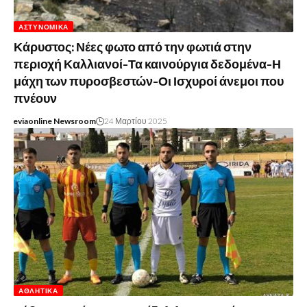
ΑΣΤΥΝΟΜΙΚΆ
Κάρυστος: Νέες φωτο από την φωτιά στην
περιοχή Καλλιανοί-Τα καινούργια δεδομένα-Η
μάχη των πυροσβεστών-Οι Ισχυροί άνεμοι που
πνέουν
eviaonline Newsroom
24 Μαρτίου 2025
ΑΘΛΗΤΙΚΆ