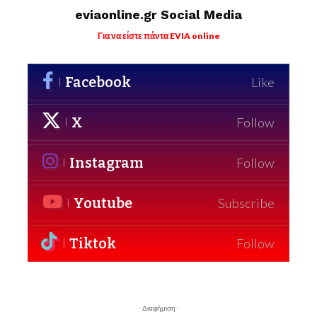
eviaonline.gr Social Media
Για να είστε πάντα EVIA online
Facebook
Like
X
Follow
Instagram
Follow
Youtube
Subscribe
Tiktok
Follow
- Διαφήμιση -