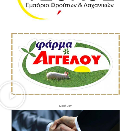
- Διαφήμιση -