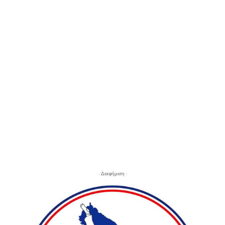
- Διαφήμιση -