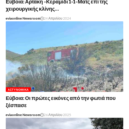
Εύβοια: Αρτάκη -Κεραμίδι 1-1-Ματς επί της
χειρουργικής κλίνης…
eviaonline Newsroom
24 Απριλίου 2024
ΑΣΤΥΝΟΜΙΚΆ
Εύβοια: Οι πρώτες εικόνες από την φωτιά που
ξέσπασε
eviaonline Newsroom
26 Απριλίου 2025