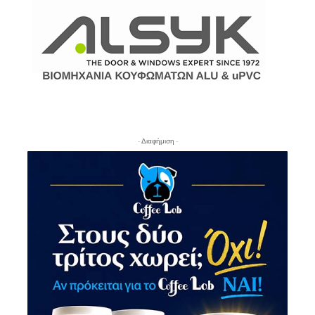
- Διαφήμιση -