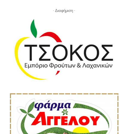
- Διαφήμιση -