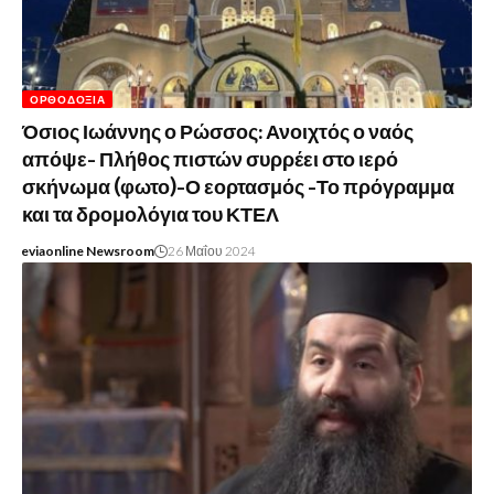
ΟΡΘΟΔΟΞΊΑ
Όσιος Ιωάννης ο Ρώσσος: Ανοιχτός ο ναός
απόψε- Πλήθος πιστών συρρέει στο ιερό
σκήνωμα (φωτο)-Ο εορτασμός -Το πρόγραμμα
και τα δρομολόγια του ΚΤΕΛ
eviaonline Newsroom
26 Μαΐου 2024