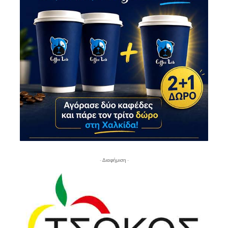
- Διαφήμιση -