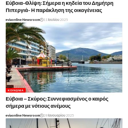
Εύβοια-Θλίψη: Σήμερα η κηδεία του Δημήτρη
Πιπεργιά- Η παράκληση της οικογένειας
eviaonline Newsroom
11 Ιουλίου 2025
ΚΟΙΝΩΝΊΑ
Εύβοια – Σκύρος: Συννεφιασμένος ο καιρός
σήμερα με νότιους ανέμους
eviaonline Newsroom
28 Ιανουαρίου 2025