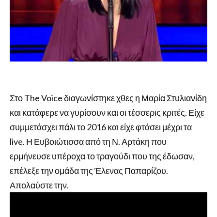
Στο The Voice διαγωνίστηκε χθες η Μαρία Στυλιανίδη
και κατάφερε να γυρίσουν και οι τέσσερις κριτές. Είχε
συμμετάσχει πάλι το 2016 και είχε φτάσει μέχρι τα
live. Η Ευβοιώτισσα από τη Ν. Αρτάκη που
ερμήνευσε υπέροχα το τραγούδι που της έδωσαν,
επέλεξε την ομάδα της Έλενας Παπαρίζου.
Απολαύστε την.