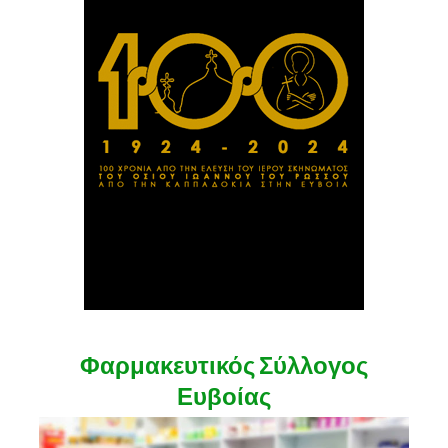
Φαρμακευτικός Σύλλογος
Ευβοίας