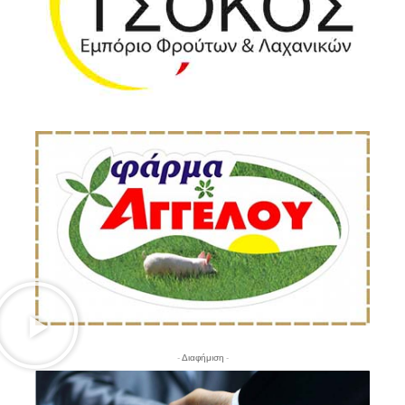
- Διαφήμιση -