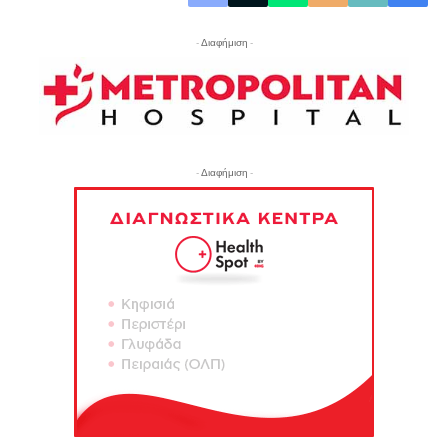
- Διαφήμιση -
- Διαφήμιση -