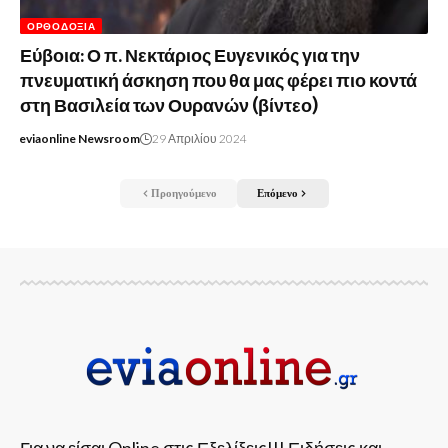
ΟΡΘΟΔΟΞΊΑ
Εύβοια: Ο π. Νεκτάριος Ευγενικός για την
πνευματική άσκηση που θα μας φέρει πιο κοντά
στη Βασιλεία των Ουρανών (βίντεο)
eviaonline Newsroom
29 Απριλίου 2024
Προηγούμενο
Επόμενο
Για να είσαι Online στις Εξελίξεις!!! Ειδήσεις και