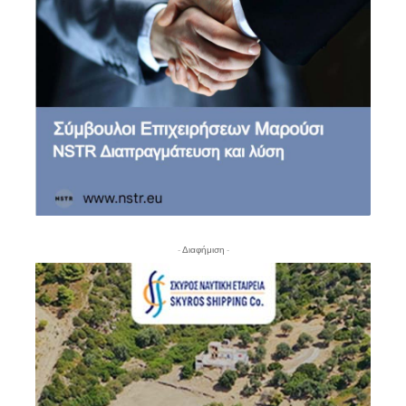
- Διαφήμιση -