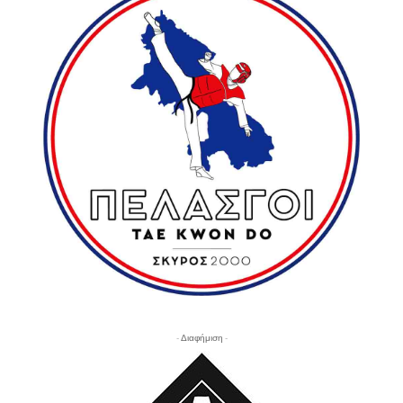
- Διαφήμιση -