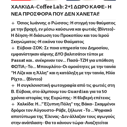
ΧΑΛΚΙΔΑ-Coffee Lab: 2+1 ΔΩΡΟ ΚΑΦΕ- Η
ΝΕΑ ΠΡΟΣΦΟΡΑ ΠΟΥ ΔΕΝ ΧΑΝΕΤΑΙ!
Όσιος Ιωάννης o Ρώσσος: Η στιγμή του θαύματος
με την βροχή, εν μέσω καύσωνα και φωτιάς (Βίντεο)-
Η δέηση-Η διάσωση του Προκοπίου και του Ιερού
Σκηνώματος-Η εικόνα του Θαύματος
Εύβοια-ΣΟΚ: Σε ποια υπηρεσία του Δημοσίου,
εμφανίστηκαν αίφνης ΔΥΟ βαλιτσάτοι τύποι με
Passat και.. ανέκριναν τον… Πασά-ΤΖΗ για υπόθεση
ΦΩΤΙΑ;-Το… Μπουρλότο-Οι ομοιότητες με την ταινία
“Η Λίζα και η Άλλη” και η κατάληξη με την ταινία, Ηλία
Ρίχτο… (Βίντεο)
Η συγκλονιστική φωτογραφία από τις φωτιές στη
Β. Εύβοια, στο άλμπουμ του Guardian για τα 50
χρόνια ιστορίας της Ευρώπης- Η θλιβερή επέτειος
Χαλκίδα: Η…”Έξυπνη Πόλη” της Βάκα- Σκαμμένοι
δρόμοι τον Αύγουστο-Ράβε, ξήλωνε -Το …Ψηφιακό
αποτύπωμα της Έλενας-Δεν άλλαξαν τους αγωγούς
στην ανάπλαση- Θα το κάνουν τώρα-Αναζητείται