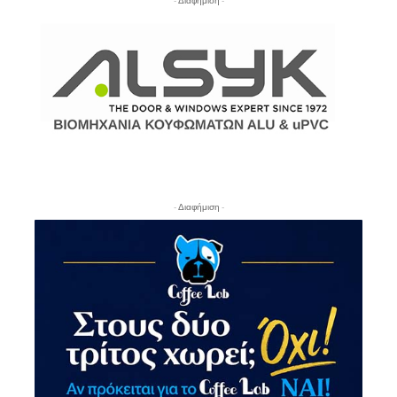
- Διαφήμιση -
- Διαφήμιση -