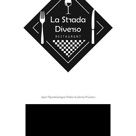
- Ιερό Προσκύνημα Οσίου Ιωάννη Ρώσου -