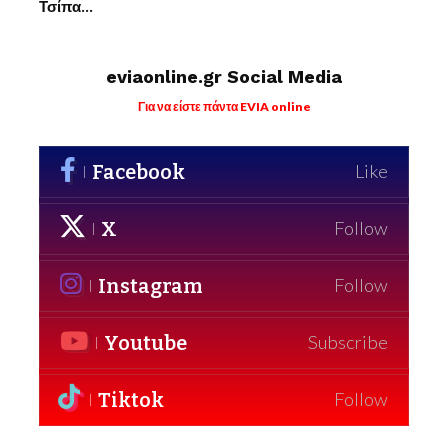
Τσίπα…
eviaonline.gr Social Media
Για να είστε πάντα EVIA online
Facebook
Like
X
Follow
Instagram
Follow
Youtube
Subscribe
Tiktok
Follow