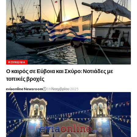
ΚΟΙΝΩΝΊΑ
Ο καιρός σε Εύβοια και Σκύρο: Νοτιάδες με
τοπικές βροχές
eviaonline Newsroom
18 Νοεμβρίου 2025