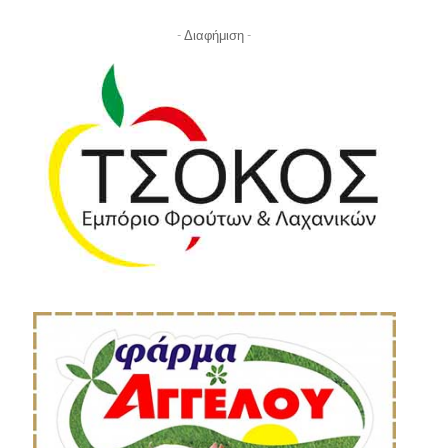
- Διαφήμιση -