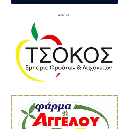
- Διαφήμιση -