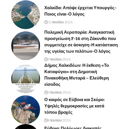
Χαλκίδα: Απόψε έρχεται Υπουργός-
Ποιος είναι-Ο λόγος
13 Ιουλίου 2026
Πολεμική Αεροπορία: Αναγκαστική
προσγείωση F-16 στη Ζάκυνθο που
συμμετείχε σε άσκηση-Η κατάσταση
της υγείας των πιλότων-Ο λόγος
9 Ιουλίου 2026
Δήμος Χαλκιδέων: Η έκθεση «Το
Καταφύγιο» στη Δημοτική
Πινακοθήκη Μυταρά – Ελεύθερη
είσοδος
9 Ιουλίου 2026
Ο καιρός σε Εύβοια και Σκύρο:
Υψηλές θερμοκρασίες με κατά
τόπου βροχές
8 Ιουλίου 2026
Εύβοια: Πολύωρες διακοπές