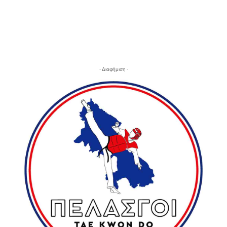
- Διαφήμιση -