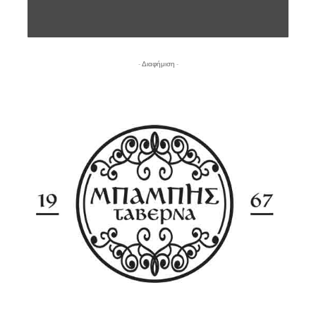
- Διαφήμιση -