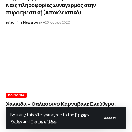
Νέες πληροφορίες Συναγερμός στην
πυροσβεστική (Αποκλειστικό)
eviaonline Newsroom
25 Ιουνίου 2025
ΚΟΙΝΩΝΊΑ
Χαλκίδα – Θαλασσινό Καρναβάλι: Ελεύθεροι
Χώροι στάθμευσης στην πόλη
By using this site, you agree to the
Privacy
Accept
Policy
and
Terms of Use
.
eviaonline Newsroom
2 Μαρτίου 2025