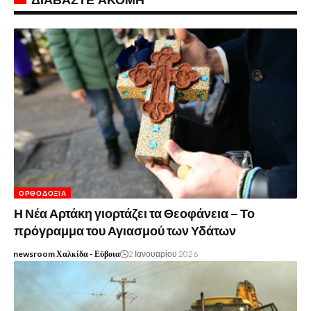
ΟΡΘΟΔΟΞΊΑ
Η Νέα Αρτάκη γιορτάζει τα Θεοφάνεια – Το
πρόγραμμα του Αγιασμού των Υδάτων
newsroom Χαλκίδα - Εϋβοια
2 Ιανουαρίου 2026