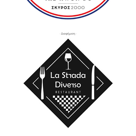
- Διαφήμιση -