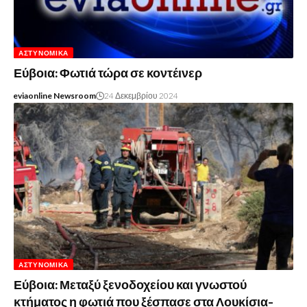
ΑΣΤΥΝΟΜΙΚΆ
Εύβοια: Φωτιά τώρα σε κοντέινερ
eviaonline Newsroom
24 Δεκεμβρίου 2024
ΑΣΤΥΝΟΜΙΚΆ
Εύβοια: Μεταξύ ξενοδοχείου και γνωστού
κτήματος η φωτιά που ξέσπασε στα Λουκίσια-