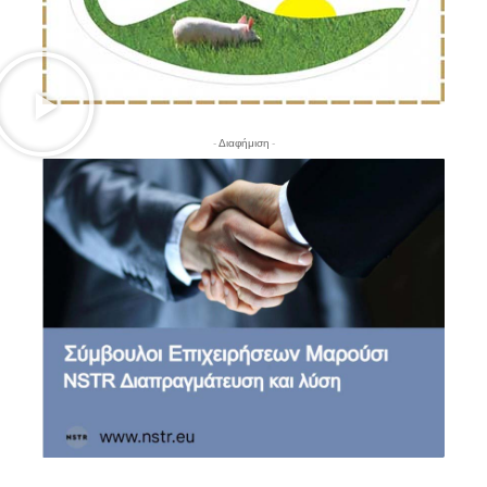
- Διαφήμιση -