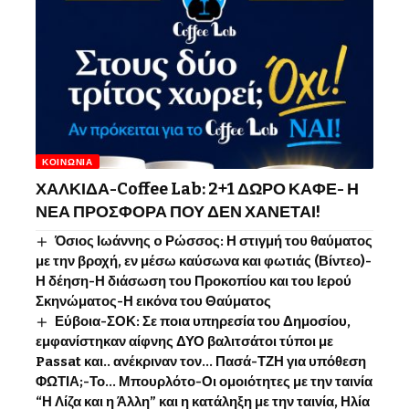
ΚΟΙΝΩΝΊΑ
ΧΑΛΚΙΔΑ-Coffee Lab: 2+1 ΔΩΡΟ ΚΑΦΕ- Η
ΝΕΑ ΠΡΟΣΦΟΡΑ ΠΟΥ ΔΕΝ ΧΑΝΕΤΑΙ!
Όσιος Ιωάννης o Ρώσσος: Η στιγμή του θαύματος
με την βροχή, εν μέσω καύσωνα και φωτιάς (Βίντεο)-
Η δέηση-Η διάσωση του Προκοπίου και του Ιερού
Σκηνώματος-Η εικόνα του Θαύματος
Εύβοια-ΣΟΚ: Σε ποια υπηρεσία του Δημοσίου,
εμφανίστηκαν αίφνης ΔΥΟ βαλιτσάτοι τύποι με
Passat και.. ανέκριναν τον… Πασά-ΤΖΗ για υπόθεση
ΦΩΤΙΑ;-Το… Μπουρλότο-Οι ομοιότητες με την ταινία
“Η Λίζα και η Άλλη” και η κατάληξη με την ταινία, Ηλία