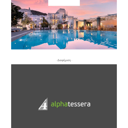
- Διαφήμιση -