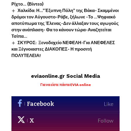
Ρίχτο… (Βίντεο)
Χαλκίδα: Η…”Έξυπνη Πόλη” της Βάκα- Σκαμμένοι
δρόμοι τον Αύγουστο-Ράβε, ξήλωνε -Το …Ψηφιακό
αποτύπωμα της Έλενας-Δεν άλλαξαν τους αγωγούς
στην ανάπλαση- Θα το κάνουν τώρα-Αναζητείται
Τσίπα…
ΣΚΥΡΟΣ: Ξενοδοχείο ΝΕΦΕΛΗ-Για ΑΝΕΦΕΛΕΣ
και Ξέγνοιαστες ΔΙΑΚΟΠΕΣ- Η προσιτή
ΠΟΛΥΤΕΛΕΙΑ!
eviaonline.gr Social Media
Για να είστε πάντα EVIA online
Facebook
Like
X
Follow