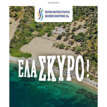
- Διαφήμιση -