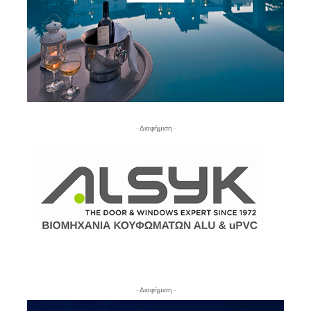
- Διαφήμιση -
- Διαφήμιση -