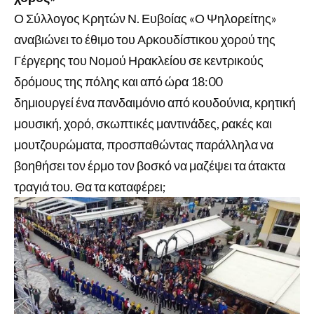
Ο Σύλλογος Κρητών Ν. Ευβοίας «Ο Ψηλορείτης»
αναβιώνει το έθιμο του Αρκουδίστικου χορού της
Γέργερης του Νομού Ηρακλείου σε κεντρικούς
δρόμους της πόλης και από ώρα 18:00
δημιουργεί ένα πανδαιμόνιο από κουδούνια, κρητική
μουσική, χορό, σκωπτικές μαντινάδες, ρακές και
μουτζουρώματα, προσπαθώντας παράλληλα να
βοηθήσει τον έρμο τον βοσκό να μαζέψει τα άτακτα
τραγιά του. Θα τα καταφέρει;