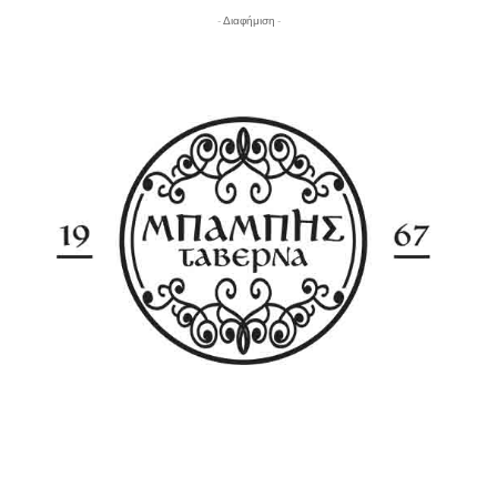
- Διαφήμιση -