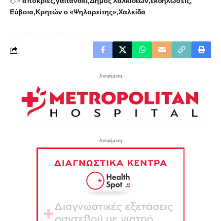
#
απόκριες
γαϊτανακι
Δήμος Χαλκιδέων
εκδηλώσεις
Εύβοια
Κρητών ο «Ψηλορείτης»
Χαλκίδα
- Διαφήμιση -
- Διαφήμιση -