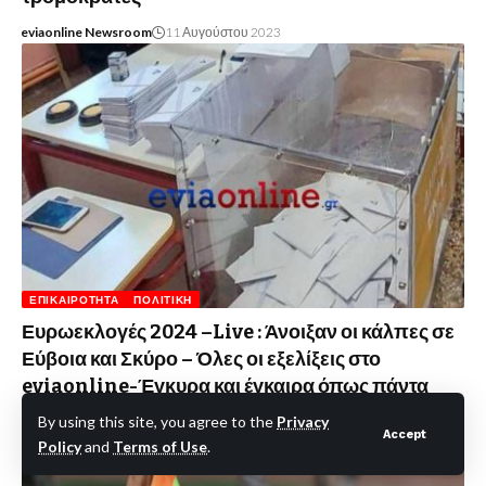
eviaonline Newsroom
11 Αυγούστου 2023
ΕΠΙΚΑΙΡΌΤΗΤΑ
ΠΟΛΙΤΙΚΉ
Ευρωεκλογές 2024 –Live : Άνοιξαν οι κάλπες σε
Εύβοια και Σκύρο – Όλες οι εξελίξεις στο
eviaonline-Έγκυρα και έγκαιρα όπως πάντα
By using this site, you agree to the
Privacy
eviaonline Newsroom
9 Ιουνίου 2024
Accept
Policy
and
Terms of Use
.