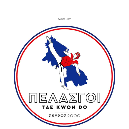
- Διαφήμιση -