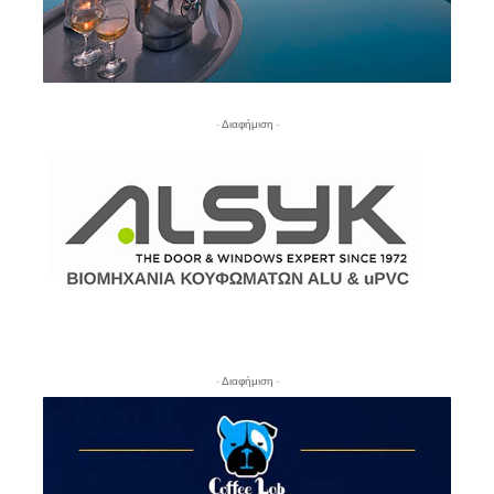
- Διαφήμιση -
- Διαφήμιση -