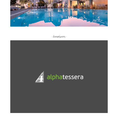
- Διαφήμιση -