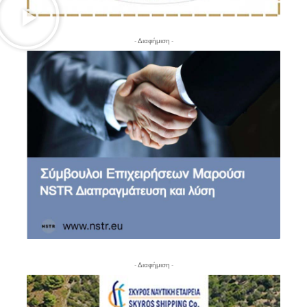
- Διαφήμιση -
- Διαφήμιση -