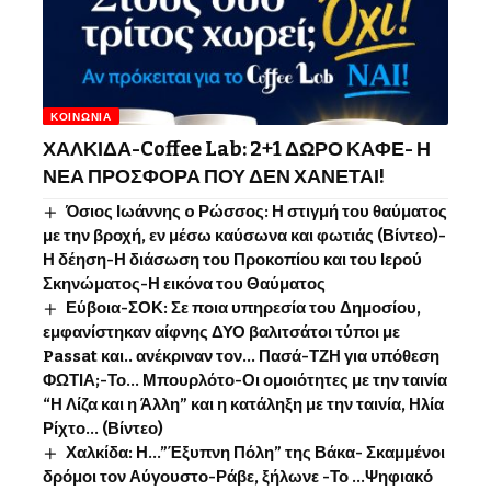
ΚΟΙΝΩΝΊΑ
ΧΑΛΚΙΔΑ-Coffee Lab: 2+1 ΔΩΡΟ ΚΑΦΕ- Η
ΝΕΑ ΠΡΟΣΦΟΡΑ ΠΟΥ ΔΕΝ ΧΑΝΕΤΑΙ!
Όσιος Ιωάννης o Ρώσσος: Η στιγμή του θαύματος
με την βροχή, εν μέσω καύσωνα και φωτιάς (Βίντεο)-
Η δέηση-Η διάσωση του Προκοπίου και του Ιερού
Σκηνώματος-Η εικόνα του Θαύματος
Εύβοια-ΣΟΚ: Σε ποια υπηρεσία του Δημοσίου,
εμφανίστηκαν αίφνης ΔΥΟ βαλιτσάτοι τύποι με
Passat και.. ανέκριναν τον… Πασά-ΤΖΗ για υπόθεση
ΦΩΤΙΑ;-Το… Μπουρλότο-Οι ομοιότητες με την ταινία
“Η Λίζα και η Άλλη” και η κατάληξη με την ταινία, Ηλία
Ρίχτο… (Βίντεο)
Χαλκίδα: Η…”Έξυπνη Πόλη” της Βάκα- Σκαμμένοι
δρόμοι τον Αύγουστο-Ράβε, ξήλωνε -Το …Ψηφιακό