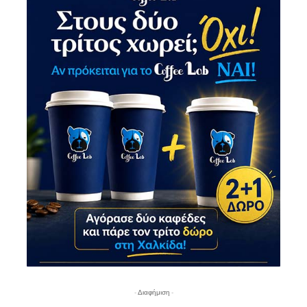
- Διαφήμιση -