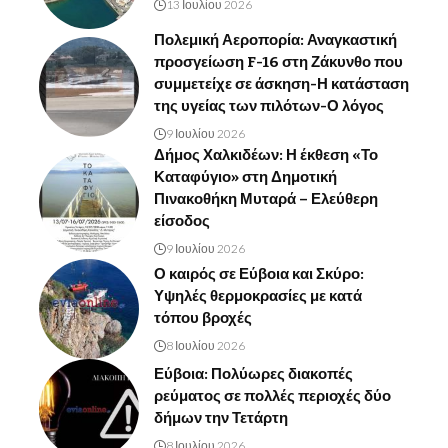
13 Ιουλίου 2026
Πολεμική Αεροπορία: Αναγκαστική
προσγείωση F-16 στη Ζάκυνθο που
συμμετείχε σε άσκηση-Η κατάσταση
της υγείας των πιλότων-Ο λόγος
9 Ιουλίου 2026
Δήμος Χαλκιδέων: Η έκθεση «Το
Καταφύγιο» στη Δημοτική
Πινακοθήκη Μυταρά – Ελεύθερη
είσοδος
9 Ιουλίου 2026
Ο καιρός σε Εύβοια και Σκύρο:
Υψηλές θερμοκρασίες με κατά
τόπου βροχές
8 Ιουλίου 2026
Εύβοια: Πολύωρες διακοπές
ρεύματος σε πολλές περιοχές δύο
δήμων την Τετάρτη
8 Ιουλίου 2026