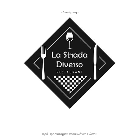
- Διαφήμιση -
- Ιερό Προσκύνημα Οσίου Ιωάννη Ρώσου -