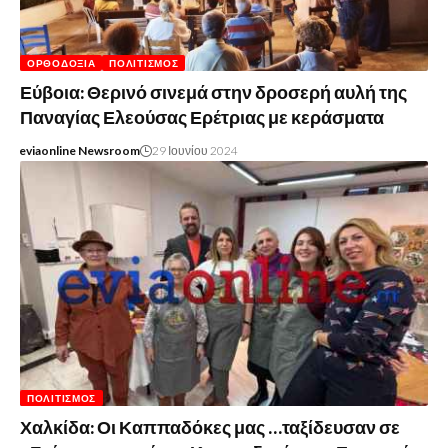
ΟΡΘΟΔΟΞΊΑ
ΠΟΛΙΤΙΣΜΌΣ
Εύβοια: Θερινό σινεμά στην δροσερή αυλή της
Παναγίας Ελεούσας Ερέτριας με κεράσματα
eviaonline Newsroom
29 Ιουνίου 2024
ΠΟΛΙΤΙΣΜΌΣ
Χαλκίδα: Οι Καππαδόκες μας …ταξίδευσαν σε