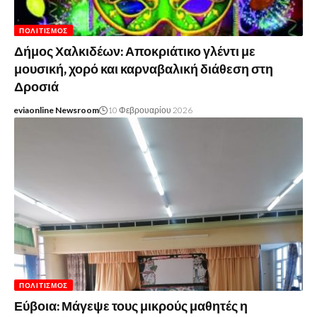
ΠΟΛΙΤΙΣΜΌΣ
Δήμος Χαλκιδέων: Αποκριάτικο γλέντι με
μουσική, χορό και καρναβαλική διάθεση στη
Δροσιά
eviaonline Newsroom
10 Φεβρουαρίου 2026
ΠΟΛΙΤΙΣΜΌΣ
Εύβοια: Μάγεψε τους μικρούς μαθητές η