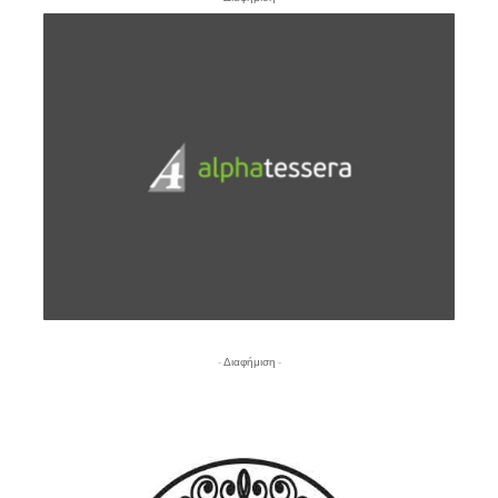
- Διαφήμιση -