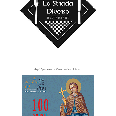
- Ιερό Προσκύνημα Οσίου Ιωάννη Ρώσου -