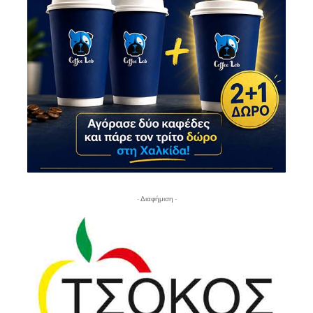
- Διαφήμιση -