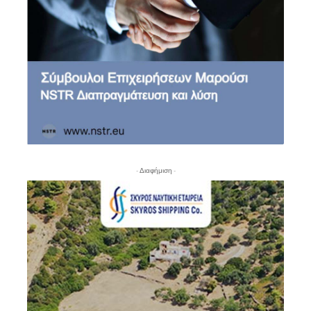
- Διαφήμιση -