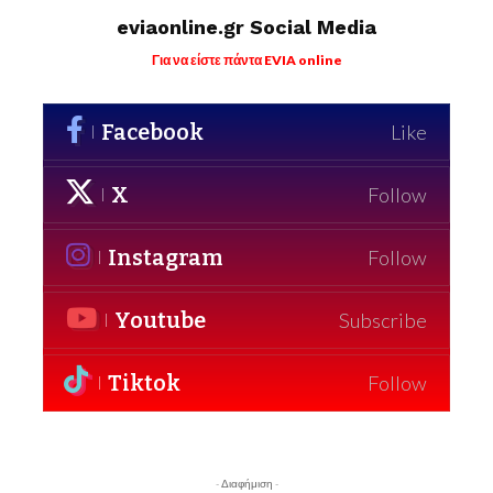
eviaonline.gr Social Media
Για να είστε πάντα EVIA online
Facebook
Like
X
Follow
Instagram
Follow
Youtube
Subscribe
Tiktok
Follow
- Διαφήμιση -