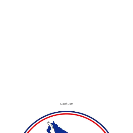
- Διαφήμιση -