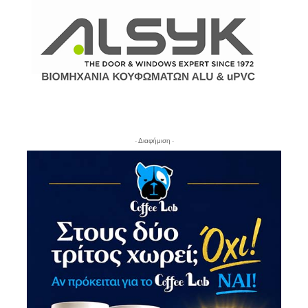
- Διαφήμιση -