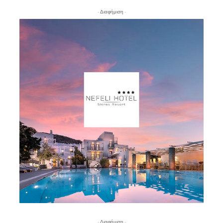
- Διαφήμιση -
- Διαφήμιση -