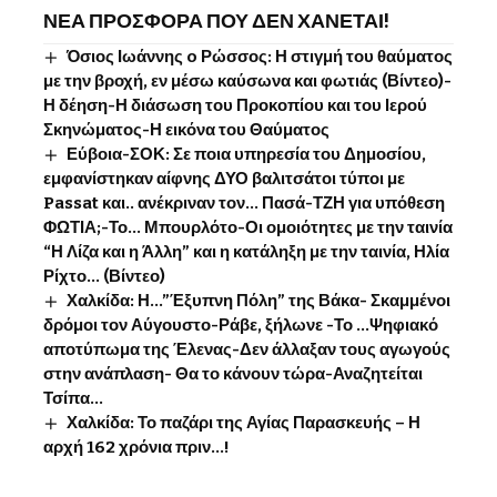
ΝΕΑ ΠΡΟΣΦΟΡΑ ΠΟΥ ΔΕΝ ΧΑΝΕΤΑΙ!
Όσιος Ιωάννης o Ρώσσος: Η στιγμή του θαύματος
με την βροχή, εν μέσω καύσωνα και φωτιάς (Βίντεο)-
Η δέηση-Η διάσωση του Προκοπίου και του Ιερού
Σκηνώματος-Η εικόνα του Θαύματος
Εύβοια-ΣΟΚ: Σε ποια υπηρεσία του Δημοσίου,
εμφανίστηκαν αίφνης ΔΥΟ βαλιτσάτοι τύποι με
Passat και.. ανέκριναν τον… Πασά-ΤΖΗ για υπόθεση
ΦΩΤΙΑ;-Το… Μπουρλότο-Οι ομοιότητες με την ταινία
“Η Λίζα και η Άλλη” και η κατάληξη με την ταινία, Ηλία
Ρίχτο… (Βίντεο)
Χαλκίδα: Η…”Έξυπνη Πόλη” της Βάκα- Σκαμμένοι
δρόμοι τον Αύγουστο-Ράβε, ξήλωνε -Το …Ψηφιακό
αποτύπωμα της Έλενας-Δεν άλλαξαν τους αγωγούς
στην ανάπλαση- Θα το κάνουν τώρα-Αναζητείται
Τσίπα…
Χαλκίδα: Το παζάρι της Αγίας Παρασκευής – Η
αρχή 162 χρόνια πριν…!