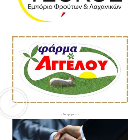
- Διαφήμιση -