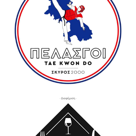
- Διαφήμιση -