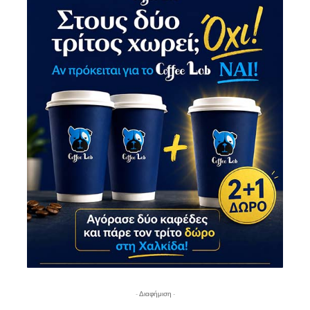
- Διαφήμιση -