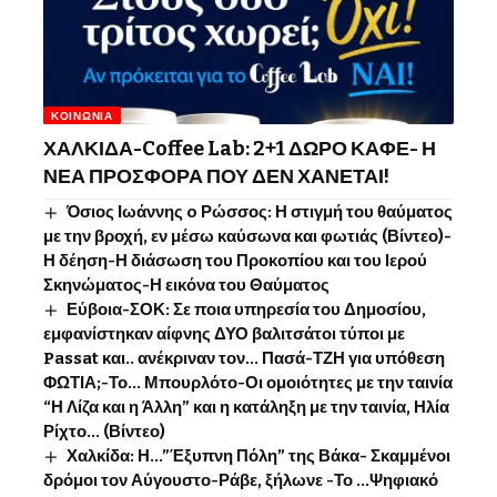
ΚΟΙΝΩΝΊΑ
ΧΑΛΚΙΔΑ-Coffee Lab: 2+1 ΔΩΡΟ ΚΑΦΕ- Η
ΝΕΑ ΠΡΟΣΦΟΡΑ ΠΟΥ ΔΕΝ ΧΑΝΕΤΑΙ!
Όσιος Ιωάννης o Ρώσσος: Η στιγμή του θαύματος
με την βροχή, εν μέσω καύσωνα και φωτιάς (Βίντεο)-
Η δέηση-Η διάσωση του Προκοπίου και του Ιερού
Σκηνώματος-Η εικόνα του Θαύματος
Εύβοια-ΣΟΚ: Σε ποια υπηρεσία του Δημοσίου,
εμφανίστηκαν αίφνης ΔΥΟ βαλιτσάτοι τύποι με
Passat και.. ανέκριναν τον… Πασά-ΤΖΗ για υπόθεση
ΦΩΤΙΑ;-Το… Μπουρλότο-Οι ομοιότητες με την ταινία
“Η Λίζα και η Άλλη” και η κατάληξη με την ταινία, Ηλία
Ρίχτο… (Βίντεο)
Χαλκίδα: Η…”Έξυπνη Πόλη” της Βάκα- Σκαμμένοι
δρόμοι τον Αύγουστο-Ράβε, ξήλωνε -Το …Ψηφιακό