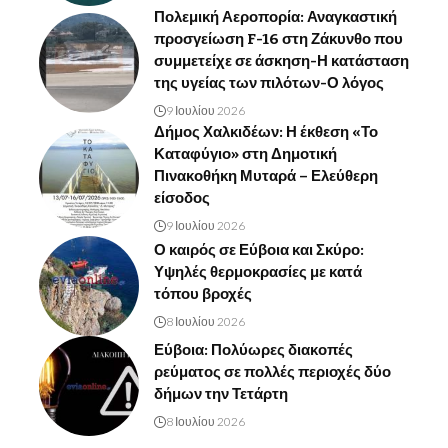
Πολεμική Αεροπορία: Αναγκαστική
προσγείωση F-16 στη Ζάκυνθο που
συμμετείχε σε άσκηση-Η κατάσταση
της υγείας των πιλότων-Ο λόγος
9 Ιουλίου 2026
Δήμος Χαλκιδέων: Η έκθεση «Το
Καταφύγιο» στη Δημοτική
Πινακοθήκη Μυταρά – Ελεύθερη
είσοδος
9 Ιουλίου 2026
Ο καιρός σε Εύβοια και Σκύρο:
Υψηλές θερμοκρασίες με κατά
τόπου βροχές
8 Ιουλίου 2026
Εύβοια: Πολύωρες διακοπές
ρεύματος σε πολλές περιοχές δύο
δήμων την Τετάρτη
8 Ιουλίου 2026