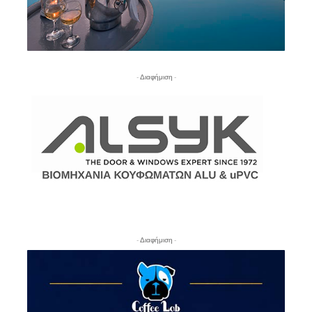
- Διαφήμιση -
- Διαφήμιση -