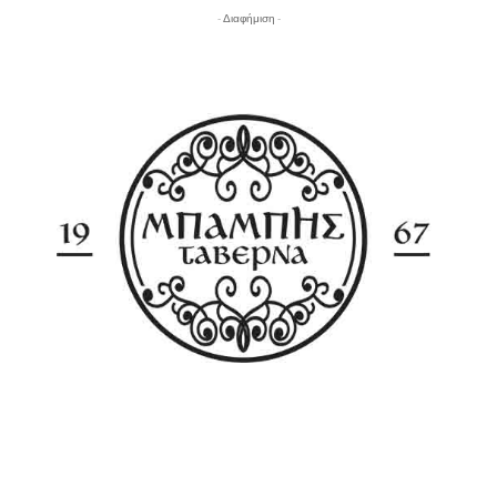
- Διαφήμιση -