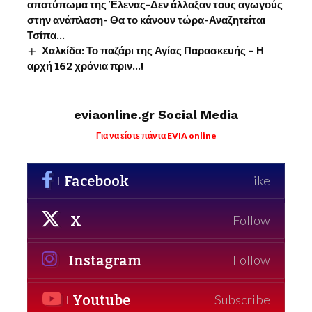
αποτύπωμα της Έλενας-Δεν άλλαξαν τους αγωγούς
στην ανάπλαση- Θα το κάνουν τώρα-Αναζητείται
Τσίπα…
Χαλκίδα: Το παζάρι της Αγίας Παρασκευής – Η
αρχή 162 χρόνια πριν…!
eviaonline.gr Social Media
Για να είστε πάντα EVIA online
Facebook
Like
X
Follow
Instagram
Follow
Youtube
Subscribe