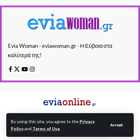
Evia Woman - eviawoman.gr - Η Εύβοια στα
καλύτερά της!
By using this site, you agree to the
Privacy
Accept
Policy
and
Terms of Use
.
EVIAONLINE © eviaonline.gr - All Rights Reserved.