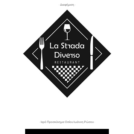
- Διαφήμιση -
- Ιερό Προσκύνημα Οσίου Ιωάννη Ρώσου -