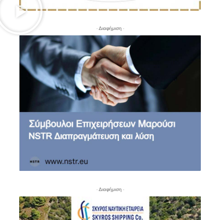
- Διαφήμιση -
- Διαφήμιση -