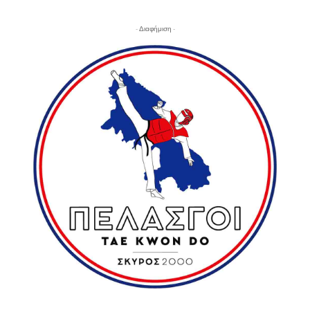
- Διαφήμιση -