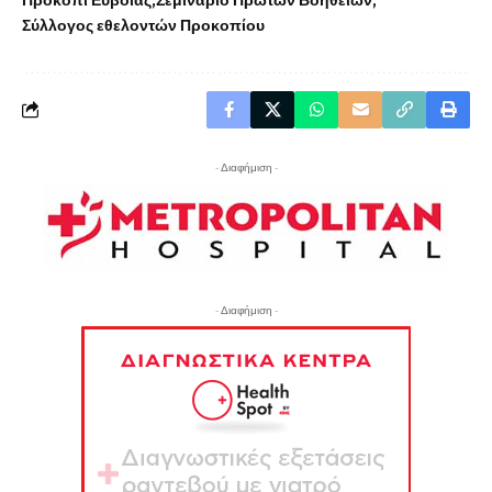
Προκόπι Ευβοίας
Σεμινάριο Πρώτων Βοηθειών
Σύλλογος εθελοντών Προκοπίου
- Διαφήμιση -
- Διαφήμιση -