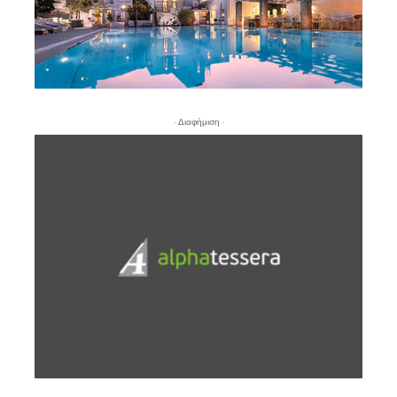
- Διαφήμιση -