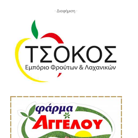
- Διαφήμιση -