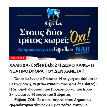
ΚΟΙΝΩΝΊΑ
ΧΑΛΚΙΔΑ-Coffee Lab: 2+1 ΔΩΡΟ ΚΑΦΕ- Η
ΝΕΑ ΠΡΟΣΦΟΡΑ ΠΟΥ ΔΕΝ ΧΑΝΕΤΑΙ!
Όσιος Ιωάννης o Ρώσσος: Η στιγμή του θαύματος
με την βροχή, εν μέσω καύσωνα και φωτιάς (Βίντεο)-
Η δέηση-Η διάσωση του Προκοπίου και του Ιερού
Σκηνώματος-Η εικόνα του Θαύματος
Εύβοια-ΣΟΚ: Σε ποια υπηρεσία του Δημοσίου,
εμφανίστηκαν αίφνης ΔΥΟ βαλιτσάτοι τύποι με