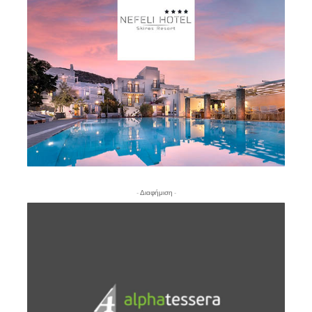
- Διαφήμιση -