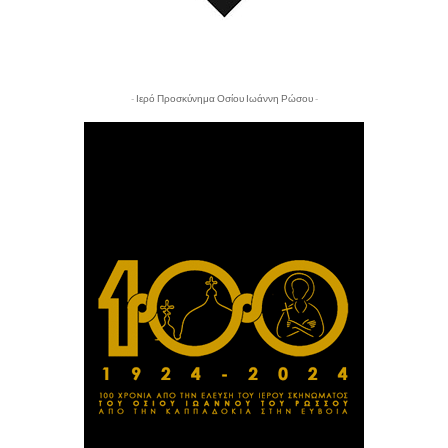
- Ιερό Προσκύνημα Οσίου Ιωάννη Ρώσου -