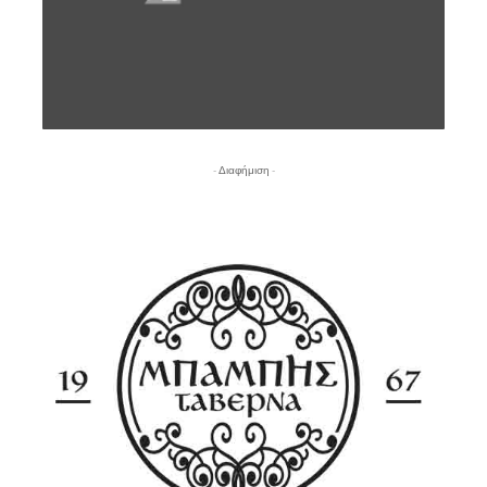
- Διαφήμιση -