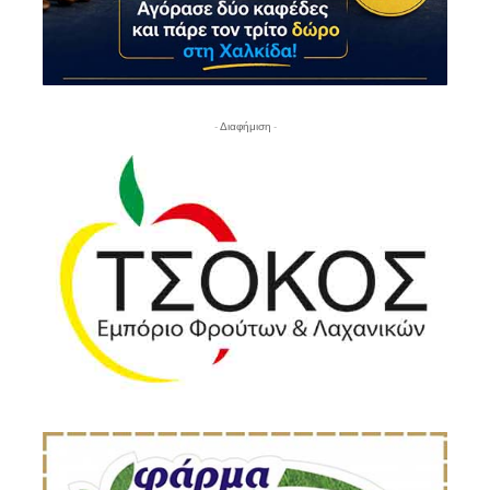
- Διαφήμιση -