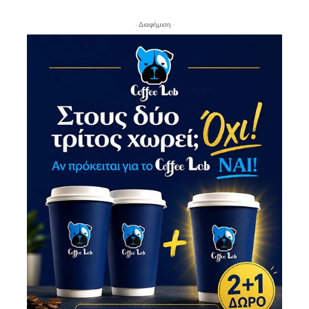
- Διαφήμιση -