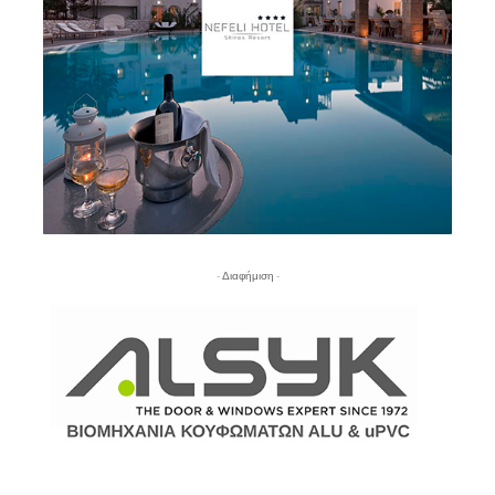
- Διαφήμιση -