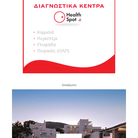
- Διαφήμιση -