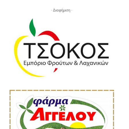
- Διαφήμιση -