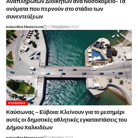
Αναπληρωτών Διοικητών ανά Νοσοκομείο- Τα
ονόματα που περνούν στο στάδιο των
συνεντεύξεων
eviaonline Newsroom
13 Νοεμβρίου 2024
ΚΟΙΝΩΝΊΑ
Καύσωνας – Εύβοια: Κλείνουν για το μεσημέρι
αυτές οι δημοτικές αθλητικές εγκαταστάσεις του
Δήμου Χαλκιδέων
eviaonline Newsroom
18 Ιουλίου 2024