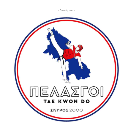
- Διαφήμιση -