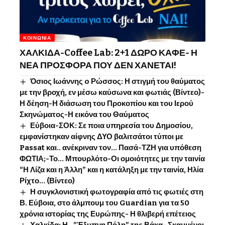
ΚΟΙΝΩΝΊΑ
ΧΑΛΚΙΔΑ-Coffee Lab: 2+1 ΔΩΡΟ ΚΑΦΕ- Η
ΝΕΑ ΠΡΟΣΦΟΡΑ ΠΟΥ ΔΕΝ ΧΑΝΕΤΑΙ!
Όσιος Ιωάννης o Ρώσσος: Η στιγμή του θαύματος
με την βροχή, εν μέσω καύσωνα και φωτιάς (Βίντεο)-
Η δέηση-Η διάσωση του Προκοπίου και του Ιερού
Σκηνώματος-Η εικόνα του Θαύματος
Εύβοια-ΣΟΚ: Σε ποια υπηρεσία του Δημοσίου,
εμφανίστηκαν αίφνης ΔΥΟ βαλιτσάτοι τύποι με
Passat και.. ανέκριναν τον… Πασά-ΤΖΗ για υπόθεση
ΦΩΤΙΑ;-Το… Μπουρλότο-Οι ομοιότητες με την ταινία
“Η Λίζα και η Άλλη” και η κατάληξη με την ταινία, Ηλία
Ρίχτο… (Βίντεο)
Η συγκλονιστική φωτογραφία από τις φωτιές στη
Β. Εύβοια, στο άλμπουμ του Guardian για τα 50
χρόνια ιστορίας της Ευρώπης- Η θλιβερή επέτειος