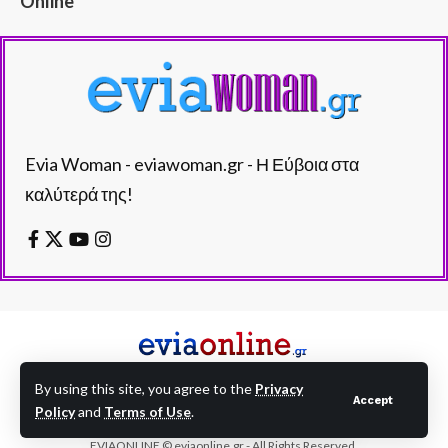
Online
Evia Woman - eviawoman.gr - Η Εύβοια στα
καλύτερά της!
By using this site, you agree to the
Privacy
Accept
Policy
and
Terms of Use
.
EVIAONLINE © eviaonline.gr - All Rights Reserved.