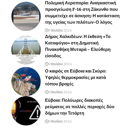
Πολεμική Αεροπορία: Αναγκαστική
προσγείωση F-16 στη Ζάκυνθο που
συμμετείχε σε άσκηση-Η κατάσταση
της υγείας των πιλότων-Ο λόγος
9 Ιουλίου 2026
Δήμος Χαλκιδέων: Η έκθεση «Το
Καταφύγιο» στη Δημοτική
Πινακοθήκη Μυταρά – Ελεύθερη
είσοδος
9 Ιουλίου 2026
Ο καιρός σε Εύβοια και Σκύρο:
Υψηλές θερμοκρασίες με κατά
τόπου βροχές
8 Ιουλίου 2026
Εύβοια: Πολύωρες διακοπές
ρεύματος σε πολλές περιοχές δύο
δήμων την Τετάρτη
8 Ιουλίου 2026