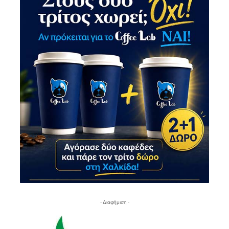
- Διαφήμιση -