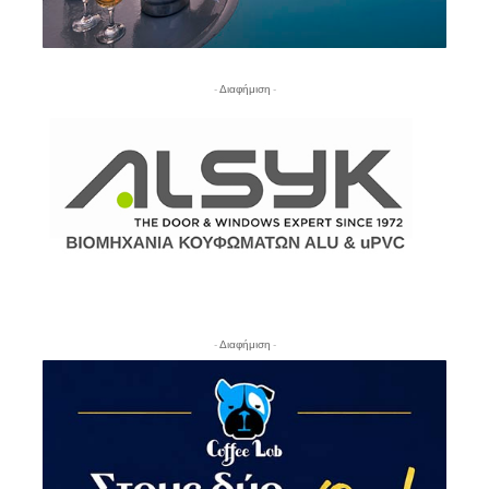
- Διαφήμιση -
- Διαφήμιση -