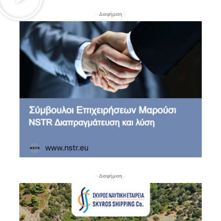
- Διαφήμιση -
- Διαφήμιση -