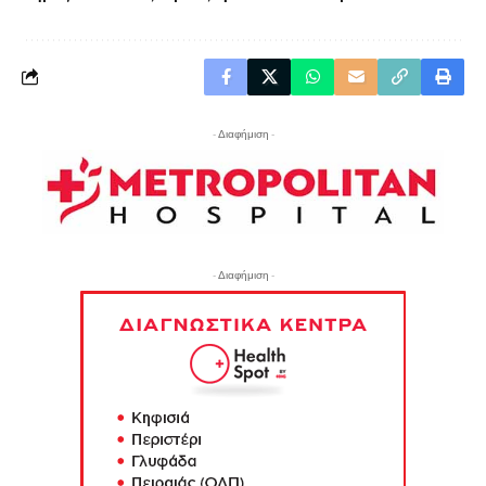
- Διαφήμιση -
- Διαφήμιση -