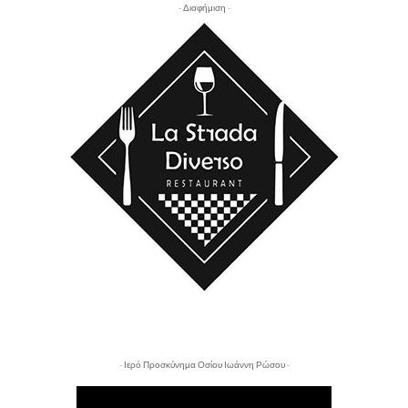
- Διαφήμιση -
- Ιερό Προσκύνημα Οσίου Ιωάννη Ρώσου -