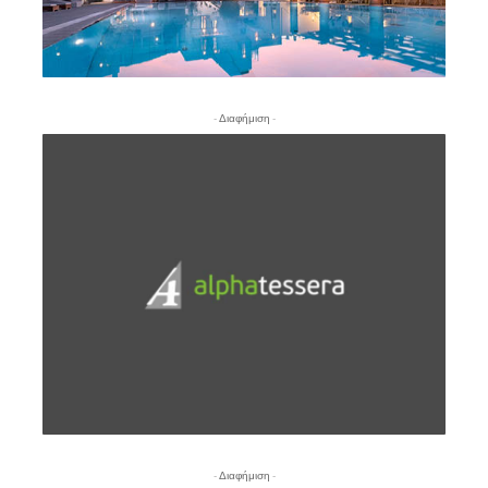
- Διαφήμιση -
- Διαφήμιση -