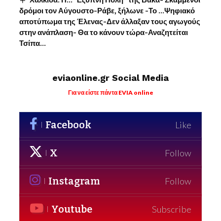
Χαλκίδα: Η…”Έξυπνη Πόλη” της Βάκα- Σκαμμένοι
δρόμοι τον Αύγουστο-Ράβε, ξήλωνε -Το …Ψηφιακό
αποτύπωμα της Έλενας-Δεν άλλαξαν τους αγωγούς
στην ανάπλαση- Θα το κάνουν τώρα-Αναζητείται
Τσίπα…
eviaonline.gr Social Media
Για να είστε πάντα EVIA online
Facebook
Like
X
Follow
Instagram
Follow
Youtube
Subscribe