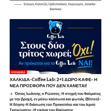
Σταύρος Καλατζής Ορθοπαιδικός Χειρουργός, Χαλκίδα -
Βασιλικό
ΚΟΙΝΩΝΊΑ
ΧΑΛΚΙΔΑ-Coffee Lab: 2+1 ΔΩΡΟ ΚΑΦΕ- Η
ΝΕΑ ΠΡΟΣΦΟΡΑ ΠΟΥ ΔΕΝ ΧΑΝΕΤΑΙ!
Όσιος Ιωάννης o Ρώσσος: Η στιγμή του θαύματος
με την βροχή, εν μέσω καύσωνα και φωτιάς (Βίντεο)-
Η δέηση-Η διάσωση του Προκοπίου και του Ιερού
Σκηνώματος-Η εικόνα του Θαύματος