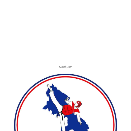
- Διαφήμιση -