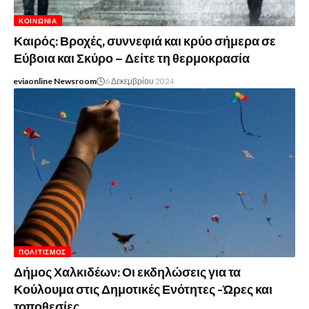
ΚΟΙΝΩΝΊΑ
Καιρός: Βροχές, συννεφιά και κρύο σήμερα σε
Εύβοια και Σκύρο – Δείτε τη θερμοκρασία
eviaonline Newsroom
6 Δεκεμβρίου 2024
ΠΟΛΙΤΙΣΜΌΣ
Δήμος Χαλκιδέων: Οι εκδηλώσεις για τα
Κούλουμα στις Δημοτικές Ενότητες -Ώρες και
τοποθεσίες