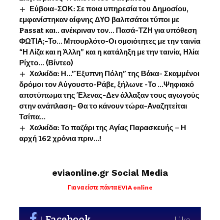
Εύβοια-ΣΟΚ: Σε ποια υπηρεσία του Δημοσίου,
εμφανίστηκαν αίφνης ΔΥΟ βαλιτσάτοι τύποι με
Passat και.. ανέκριναν τον… Πασά-ΤΖΗ για υπόθεση
ΦΩΤΙΑ;-Το… Μπουρλότο-Οι ομοιότητες με την ταινία
“Η Λίζα και η Άλλη” και η κατάληξη με την ταινία, Ηλία
Ρίχτο… (Βίντεο)
Χαλκίδα: Η…”Έξυπνη Πόλη” της Βάκα- Σκαμμένοι
δρόμοι τον Αύγουστο-Ράβε, ξήλωνε -Το …Ψηφιακό
αποτύπωμα της Έλενας-Δεν άλλαξαν τους αγωγούς
στην ανάπλαση- Θα το κάνουν τώρα-Αναζητείται
Τσίπα…
Χαλκίδα: Το παζάρι της Αγίας Παρασκευής – Η
αρχή 162 χρόνια πριν…!
eviaonline.gr Social Media
Για να είστε πάντα EVIA online
Facebook
Like