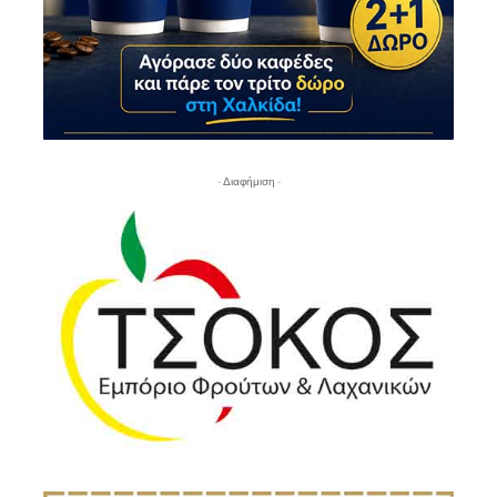
- Διαφήμιση -