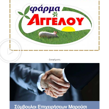
- Διαφήμιση -