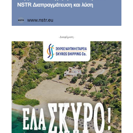
- Διαφήμιση -