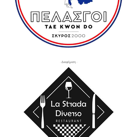
- Διαφήμιση -