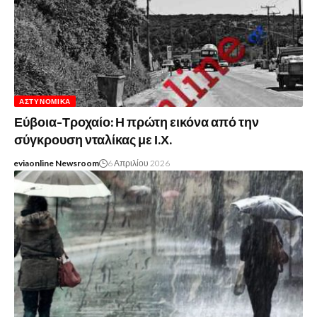
ΑΣΤΥΝΟΜΙΚΆ
Εύβοια-Τροχαίο: Η πρώτη εικόνα από την
σύγκρουση νταλίκας με Ι.Χ.
eviaonline Newsroom
6 Απριλίου 2026