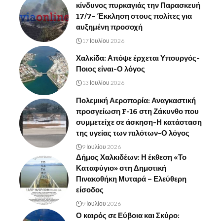
κίνδυνος πυρκαγιάς την Παρασκευή
17/7– Έκκληση στους πολίτες για
αυξημένη προσοχή
17 Ιουλίου 2026
Χαλκίδα: Απόψε έρχεται Υπουργός-
Ποιος είναι-Ο λόγος
13 Ιουλίου 2026
Πολεμική Αεροπορία: Αναγκαστική
προσγείωση F-16 στη Ζάκυνθο που
συμμετείχε σε άσκηση-Η κατάσταση
της υγείας των πιλότων-Ο λόγος
9 Ιουλίου 2026
Δήμος Χαλκιδέων: Η έκθεση «Το
Καταφύγιο» στη Δημοτική
Πινακοθήκη Μυταρά – Ελεύθερη
είσοδος
9 Ιουλίου 2026
Ο καιρός σε Εύβοια και Σκύρο: