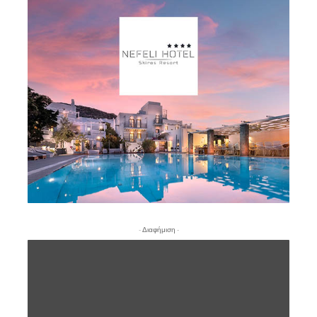
- Διαφήμιση -