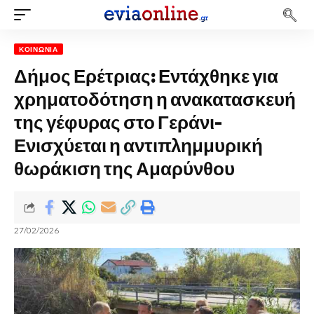
ΚΟΙΝΩΝΊΑ
Δήμος Ερέτριας: Εντάχθηκε για
χρηματοδότηση η ανακατασκευή
της γέφυρας στο Γεράνι-
Ενισχύεται η αντιπλημμυρική
θωράκιση της Αμαρύνθου
27/02/2026