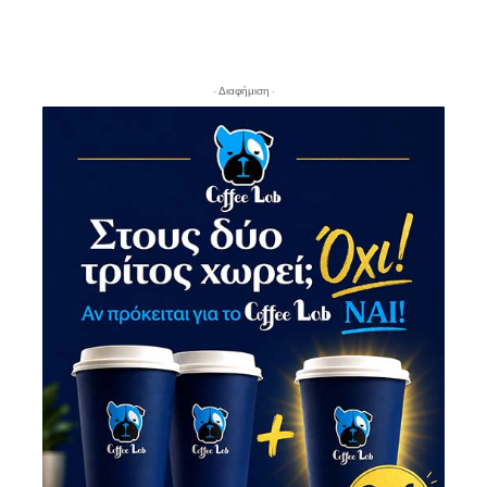
- Διαφήμιση -