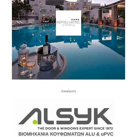
- Διαφήμιση -