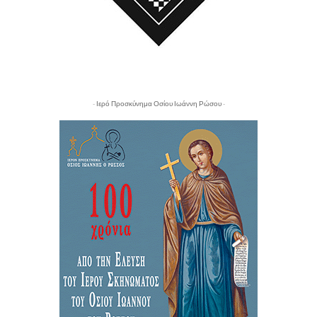
- Ιερό Προσκύνημα Οσίου Ιωάννη Ρώσου -