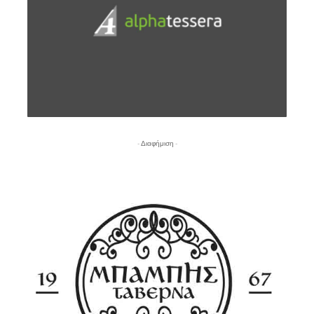
- Διαφήμιση -