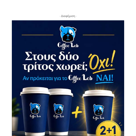
- Διαφήμιση -