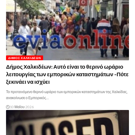
ΔΉΜΟΣ ΧΑΛΚΙΔΈΩΝ
Δήμος Χαλκιδέων: Αυτό είναι το θερινό ωράριο
λειτουργίας των εμπορικών καταστημάτων -Πότε
ξεκινάει να ισχύει
Το προτεινόμενο θερινό ωράριο των εμπορικών καταστημάτων της Χαλκίδας,
ανακοίνωσε ο Εμπορικός…
10 Μαΐου 2026