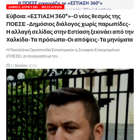
ΔΉΜΟΣ ΔΙΡΦΎΩΝ – ΜΕΣΣΑΠΊΩΝ
Εύβοια: «ΕΣΤΙΑΣΗ 360°»-Ο νέος θεσμός της
ΠΟΕΣΕ -Δημόσιος διάλογος χωρίς παρωπίδες-
Η αλλαγή σελίδας στην Εστίαση ξεκινάει από την
Χαλκίδα-Τα πρόσωπα-Οι απόψεις-Τα μηνύματα
Η Πανελλήνια Ομοσπονδία Εστιατορικών & Συναφών Επαγγελμάτων
(ΠΟΕΣΕ), σε συνεργασία με τον…
15 Ιουλίου 2026