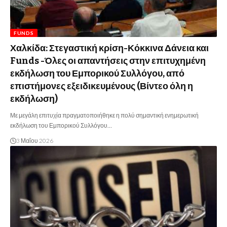
FUNDS
Χαλκίδα: Στεγαστική κρίση-Κόκκινα Δάνεια και
Funds -Όλες οι απαντήσεις στην επιτυχημένη
εκδήλωση του Εμπορικού Συλλόγου, από
επιστήμονες εξειδικευμένους (Βίντεο όλη η
εκδήλωση)
Με μεγάλη επιτυχία πραγματοποιήθηκε η πολύ σημαντική ενημερωτική
εκδήλωση του Εμπορικού Συλλόγου…
3 Μαΐου 2026