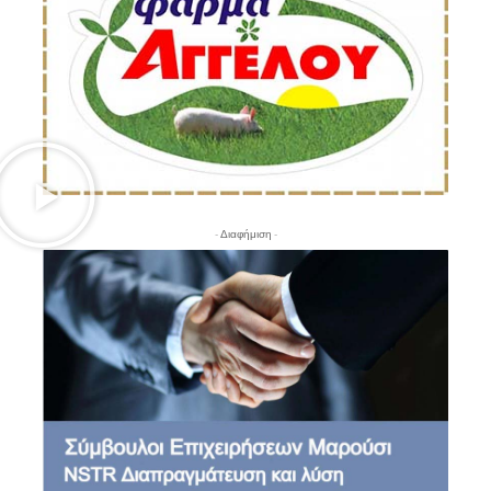
- Διαφήμιση -