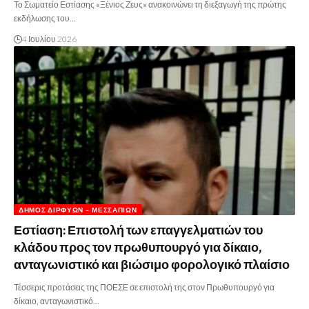
Το Σωματείο Εστίασης «Ξένιος Ζευς» ανακοινώνει τη διεξαγωγή της πρώτης
εκδήλωσης του…
4 Ιουλίου 2026
ΔΉΜΟΣ ΔΙΡΦΎΩΝ – ΜΕΣΣΑΠΊΩΝ
Εστίαση: Επιστολή των επαγγελματιών του
κλάδου προς τον πρωθυπουργό για δίκαιο,
ανταγωνιστικό και βιώσιμο φορολογικό πλαίσιο
Τέσσερις προτάσεις της ΠΟΕΣΕ σε επιστολή της στον Πρωθυπουργό για
δίκαιο, ανταγωνιστικό…