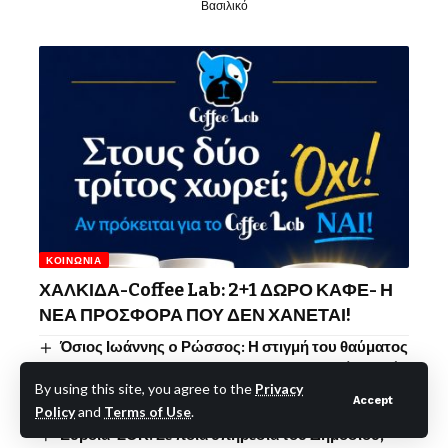
Βασιλικό
ΚΟΙΝΩΝΊΑ
ΧΑΛΚΙΔΑ-Coffee Lab: 2+1 ΔΩΡΟ ΚΑΦΕ- Η
ΝΕΑ ΠΡΟΣΦΟΡΑ ΠΟΥ ΔΕΝ ΧΑΝΕΤΑΙ!
Όσιος Ιωάννης o Ρώσσος: Η στιγμή του θαύματος
με την βροχή, εν μέσω καύσωνα και φωτιάς (Βίντεο)-
By using this site, you agree to the
Privacy
Η δέηση-Η διάσωση του Προκοπίου και του Ιερού
Accept
Policy
and
Terms of Use
.
Σκηνώματος-Η εικόνα του Θαύματος
Εύβοια-ΣΟΚ: Σε ποια υπηρεσία του Δημοσίου,