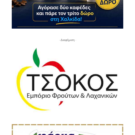
- Διαφήμιση -