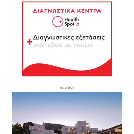
- Διαφήμιση -