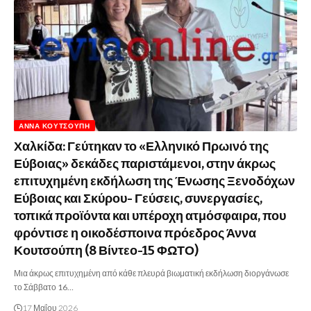
ΆΝΝΑ ΚΟΥΤΣΟΎΠΗ
Χαλκίδα: Γεύτηκαν το «Ελληνικό Πρωινό της
Εύβοιας» δεκάδες παριστάμενοι, στην άκρως
επιτυχημένη εκδήλωση της Ένωσης Ξενοδόχων
Εύβοιας και Σκύρου- Γεύσεις, συνεργασίες,
τοπικά προϊόντα και υπέροχη ατμόσφαιρα, που
φρόντισε η οικοδέσποινα πρόεδρος Άννα
Κουτσούπη (8 Βίντεο-15 ΦΩΤΟ)
Μια άκρως επιτυχημένη από κάθε πλευρά βιωματική εκδήλωση διοργάνωσε
το Σάββατο 16…
17 Μαΐου 2026