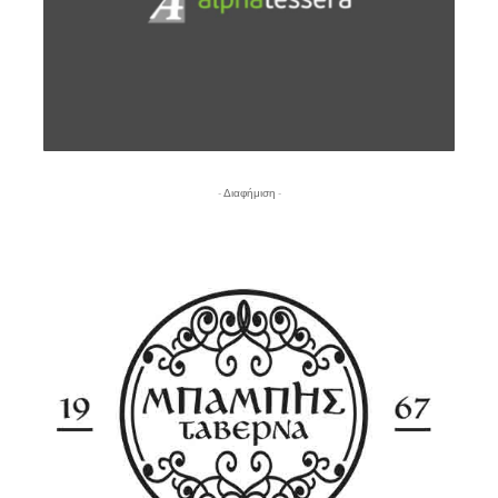
- Διαφήμιση -