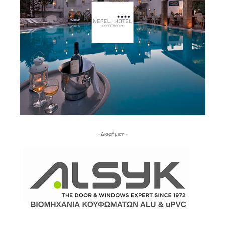
- Διαφήμιση -