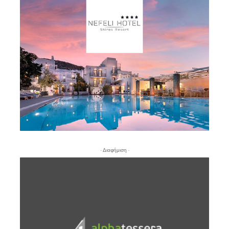
- Διαφήμιση -