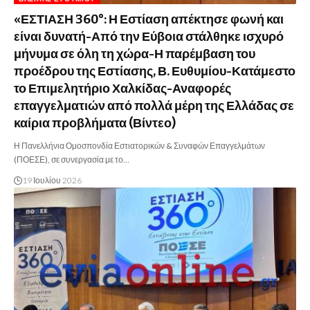
«ΕΣΤΙΑΣΗ 360°: Η Εστίαση απέκτησε φωνή και
είναι δυνατή-Από την Εύβοια στάλθηκε ισχυρό
μήνυμα σε όλη τη χώρα-Η παρέμβαση του
προέδρου της Εστίασης, Β. Ευθυμίου-Κατάμεστο
το Επιμελητήριο Χαλκίδας-Αναφορές
επαγγελματιών από πολλά μέρη της Ελλάδας σε
καίρια προβλήματα (Βίντεο)
Η Πανελλήνια Ομοσπονδία Εστιατορικών & Συναφών Επαγγελμάτων
(ΠΟΕΣΕ), σε συνεργασία με το…
19 Ιουλίου 2026