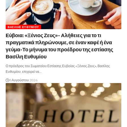
ΒΑΣΊΛΗΣ ΕΥΘΥΜΊΟΥ
Εύβοια: «Ξένιος Ζευς»- Αλήθειες για το τι
πραγματικά πληρώνουμε, σε έναν καφέ ή ένα
γεύμα-Το μήνυμα του προέδρου της εστίασης
Βασίλη Ευθυμίου
Ο πρόεδρος του Σωματείου Εστίασης Ευβοίας «Ξένιος Ζευς», Βασίλης
Ευθυμίου, επιχειρεί να…
8 Αυγούστου 2026