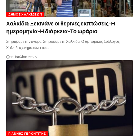
ΔΉΜΟΣ ΧΑΛΚΙΔΈΩΝ
Χαλκίδα: Ξεκινάνε οι θερινές εκπτώσεις-Η
ημερομηνία-Η διάρκεια-Το ωράριο
Στηρίζουμε την αγορά. Στηρίζουμε τη Χαλκίδα. Ο Εμπορικός Σύλλογος
Χαλκίδας ενημερώνει τους…
13 Ιουλίου 2026
ΓΙΆΝΝΗΣ ΓΕΡΟΝΤΊΤΗΣ