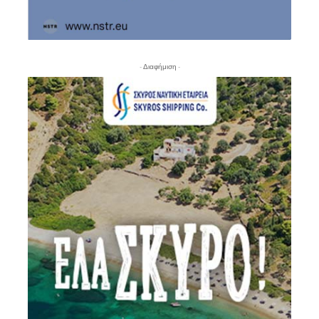
- Διαφήμιση -