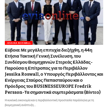
JESSIKA ROSWALL
Εύβοια: Με μεγάλη επιτυχία διεξήχθη, η 44η
Ετήσια Τακτική Γενική Συνέλευση, του
Συνδέσμου Βιομηχανιών Στερεάς Ελλάδας-
Παρούσα η Επίτροπος για το Περιβάλλον
Jessika Roswall, ο Υπουργός Περιβάλλοντος και
Ενέργειας Σταύρος Παπασταύρου και ο
Πρόεδρος του BUSINESSEUROPE Fredrik
Persson-Τα σημαντικά συμπεράσματα (Βίντεο)
Η κυκλική οικονομία και η περιβαλλοντική προστασία παράλληλα με τη
βιομηχανική ανάπτυξη…