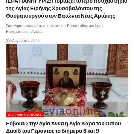
ΙΕΡΑ ΠΑΝΗΓΥΡΙΣ: Γιορτάζει το Ιερό Ησυχαστήριο
της Αγίας Ειρήνης Χρυσοβαλάντου της
Θαυματουργού στον Βατώντα Νέας Αρτάκης
Σας ενημερώνουμε ότι επί τη εορτή της Προστάτιδος του Ιερού
Ησυχαστηρίου, Αγίας…
9 Αυγούστου 2026
ΑΓΊΑ ΆΝΝΑ ΕΥΒΟΊΑΣ
Εύβοια: Στην Αγία Άννα η Αγία Κάρα του Οσίου
Δαυίδ του Γέροντος το διήμερο 8 και 9