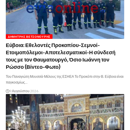
ΔΗΜΉΤΡΗΣ ΒΕΤΣΟΝΟΎΡΗΣ
Εύβοια: Εθελοντές Προκοπίου-Σεμνοί-
Ετοιμοπόλεμοι-Αποτελεσματικοί-Η σύνδεσή
τους με τον Θαυματουργό, Όσιο Ιωάννη τον
Ρώσσο (Βίντεο-Φωτο)
Του Παναγιώτη Μουσσά-Μέλους της ΕΣΗΕΑ Το Προκόπι στην Β. Εύβοια είναι
παγκοσμίως…
9 Αυγούστου 2026