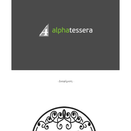
- Διαφήμιση -