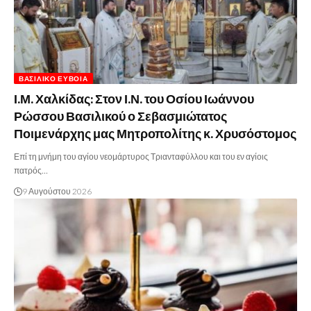
ΒΑΣΙΛΙΚΌ ΕΎΒΟΙΑ
Ι.Μ. Χαλκίδας: Στον Ι.Ν. του Οσίου Ιωάννου
Ρώσσου Βασιλικού ο Σεβασμιώτατος
Ποιμενάρχης μας Μητροπολίτης κ. Χρυσόστομος
Επί τη μνήμη του αγίου νεομάρτυρος Τριανταφύλλου και του εν αγίοις
πατρός…
9 Αυγούστου 2026