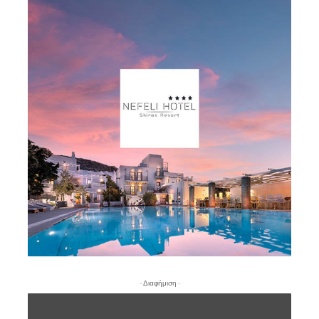
- Διαφήμιση -