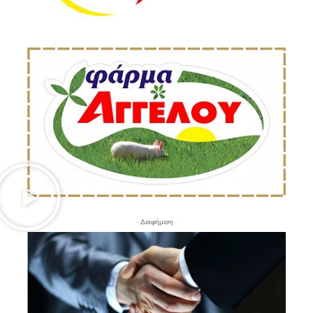
- Διαφήμιση -