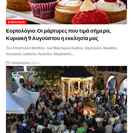
ΕΚΚΛΗΣΊΑ
Εορτολόγιο: Οι μάρτυρες που τιμά σήμερα,
Κυριακή 9 Αυγούστου η εκκλησία μας
Του Αποστόλου Ματθίου, των Μαρτύρων Αλεξίου, Δημητρίου, Ιακώβου,
Ιουλιανού, Ιωάννου, Λεοντίου, Μαρκιανού,…
9 Αυγούστου 2026