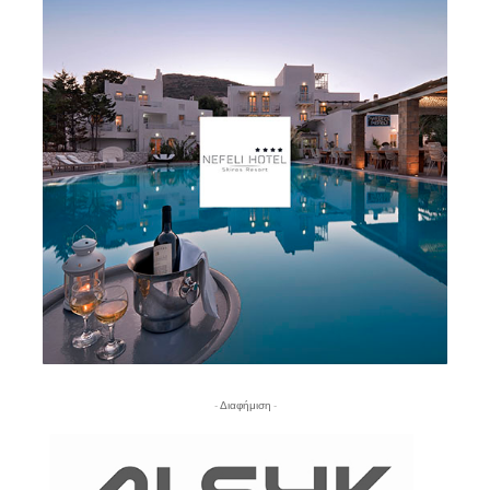
- Διαφήμιση -