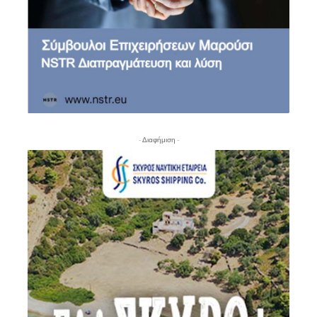
- Διαφήμιση -