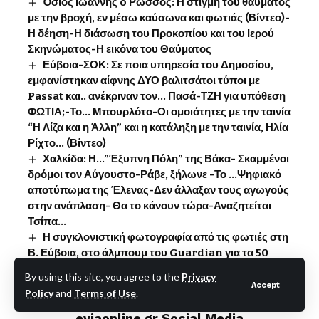
Όσιος Ιωάννης o Ρώσσος: Η στιγμή του θαύματος
με την βροχή, εν μέσω καύσωνα και φωτιάς (Βίντεο)-
Η δέηση-Η διάσωση του Προκοπίου και του Ιερού
Σκηνώματος-Η εικόνα του Θαύματος
Εύβοια-ΣΟΚ: Σε ποια υπηρεσία του Δημοσίου,
εμφανίστηκαν αίφνης ΔΥΟ βαλιτσάτοι τύποι με
Passat και.. ανέκριναν τον… Πασά-ΤΖΗ για υπόθεση
ΦΩΤΙΑ;-Το… Μπουρλότο-Οι ομοιότητες με την ταινία
“Η Λίζα και η Άλλη” και η κατάληξη με την ταινία, Ηλία
Ρίχτο… (Βίντεο)
Χαλκίδα: Η…”Έξυπνη Πόλη” της Βάκα- Σκαμμένοι
δρόμοι τον Αύγουστο-Ράβε, ξήλωνε -Το …Ψηφιακό
αποτύπωμα της Έλενας-Δεν άλλαξαν τους αγωγούς
στην ανάπλαση- Θα το κάνουν τώρα-Αναζητείται
Τσίπα…
Η συγκλονιστική φωτογραφία από τις φωτιές στη
Β. Εύβοια, στο άλμπουμ του Guardian για τα 50
χρόνια ιστορίας της Ευρώπης- Η θλιβερή επέτειος
By using this site, you agree to the
Privacy
Accept
Policy
and
Terms of Use
.
eviaonline.gr Social Media