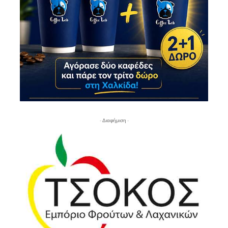
- Διαφήμιση -