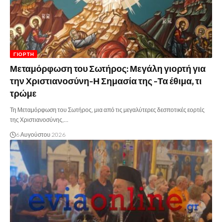
ΓΙΟΡΤΉ
Μεταμόρφωση του Σωτήρος: Μεγάλη γιορτή για
την Χριστιανοσύνη-Η Σημασία της -Τα έθιμα, τι
τρώμε
Τη Μεταμόρφωση του Σωτήρος, μια από τις μεγαλύτερες δεσποτικές εορτές
της Χριστιανοσύνης,…
6 Αυγούστου 2026