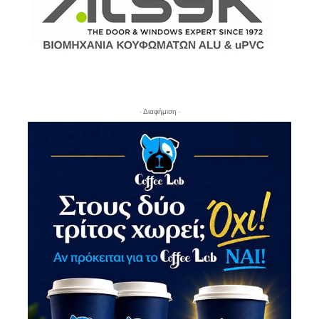
- Διαφήμιση -