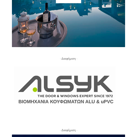
- Διαφήμιση -
- Διαφήμιση -