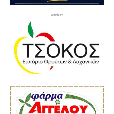
- Διαφήμιση -