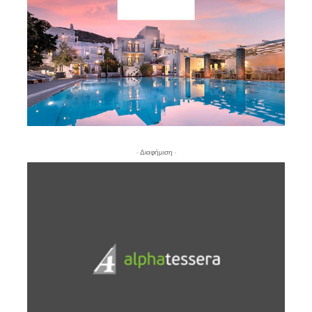
- Διαφήμιση -