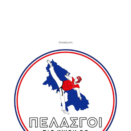
- Διαφήμιση -