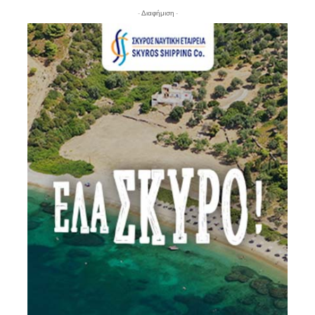
- Διαφήμιση -