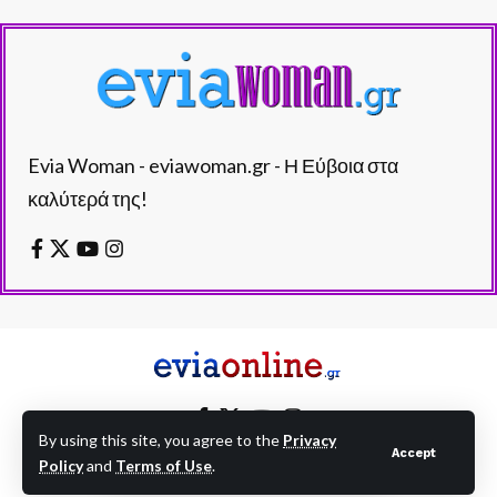
Evia Woman - eviawoman.gr - Η Εύβοια στα
καλύτερά της!
By using this site, you agree to the
Privacy
Accept
Policy
and
Terms of Use
.
EVIAONLINE © eviaonline.gr - All Rights Reserved.