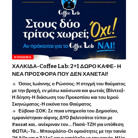
ΚΟΙΝΩΝΊΑ
ΧΑΛΚΙΔΑ-Coffee Lab: 2+1 ΔΩΡΟ ΚΑΦΕ- Η
ΝΕΑ ΠΡΟΣΦΟΡΑ ΠΟΥ ΔΕΝ ΧΑΝΕΤΑΙ!
Όσιος Ιωάννης o Ρώσσος: Η στιγμή του θαύματος
με την βροχή, εν μέσω καύσωνα και φωτιάς (Βίντεο)-
Η δέηση-Η διάσωση του Προκοπίου και του Ιερού
Σκηνώματος-Η εικόνα του Θαύματος
Εύβοια-ΣΟΚ: Σε ποια υπηρεσία του Δημοσίου,
εμφανίστηκαν αίφνης ΔΥΟ βαλιτσάτοι τύποι με
Passat και.. ανέκριναν τον… Πασά-ΤΖΗ για υπόθεση
ΦΩΤΙΑ;-Το… Μπουρλότο-Οι ομοιότητες με την ταινία