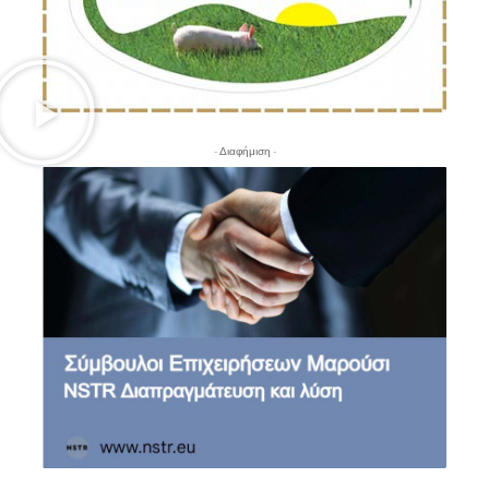
- Διαφήμιση -