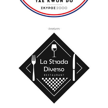
- Διαφήμιση -