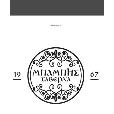
- Διαφήμιση -