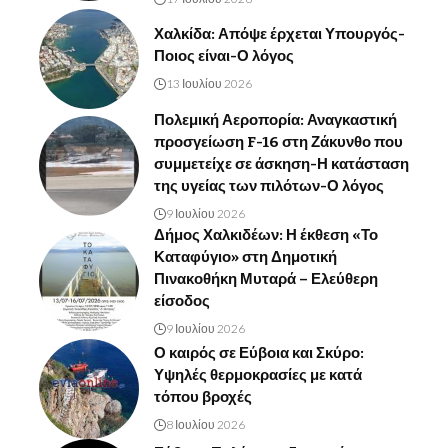
Χαλκίδα: Απόψε έρχεται Υπουργός-
Ποιος είναι-Ο λόγος
13 Ιουλίου 2026
Πολεμική Αεροπορία: Αναγκαστική
προσγείωση F-16 στη Ζάκυνθο που
συμμετείχε σε άσκηση-Η κατάσταση
της υγείας των πιλότων-Ο λόγος
9 Ιουλίου 2026
Δήμος Χαλκιδέων: Η έκθεση «Το
Καταφύγιο» στη Δημοτική
Πινακοθήκη Μυταρά – Ελεύθερη
είσοδος
9 Ιουλίου 2026
Ο καιρός σε Εύβοια και Σκύρο:
Υψηλές θερμοκρασίες με κατά
τόπου βροχές
8 Ιουλίου 2026