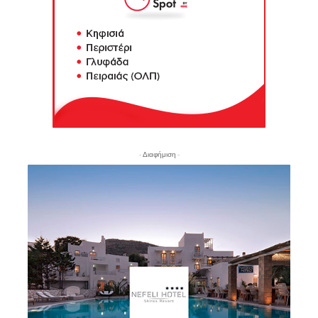
- Διαφήμιση -