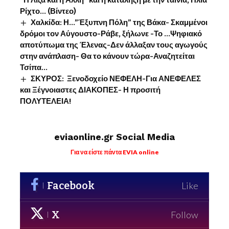
“Η Λίζα και η Άλλη” και η κατάληξη με την ταινία, Ηλία
Ρίχτο… (Βίντεο)
Χαλκίδα: Η…”Έξυπνη Πόλη” της Βάκα- Σκαμμένοι
δρόμοι τον Αύγουστο-Ράβε, ξήλωνε -Το …Ψηφιακό
αποτύπωμα της Έλενας-Δεν άλλαξαν τους αγωγούς
στην ανάπλαση- Θα το κάνουν τώρα-Αναζητείται
Τσίπα…
ΣΚΥΡΟΣ: Ξενοδοχείο ΝΕΦΕΛΗ-Για ΑΝΕΦΕΛΕΣ
και Ξέγνοιαστες ΔΙΑΚΟΠΕΣ- Η προσιτή
ΠΟΛΥΤΕΛΕΙΑ!
eviaonline.gr Social Media
Για να είστε πάντα EVIA online
Facebook
Like
X
Follow