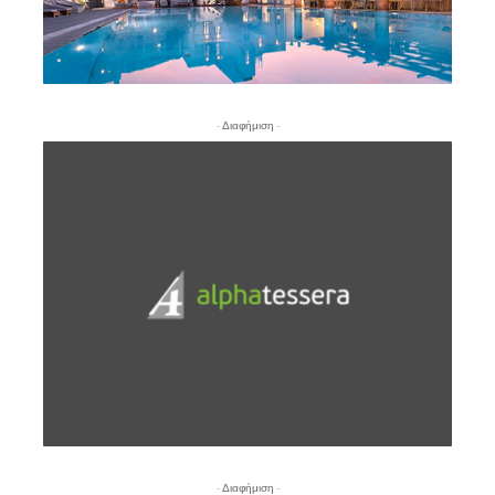
- Διαφήμιση -
- Διαφήμιση -