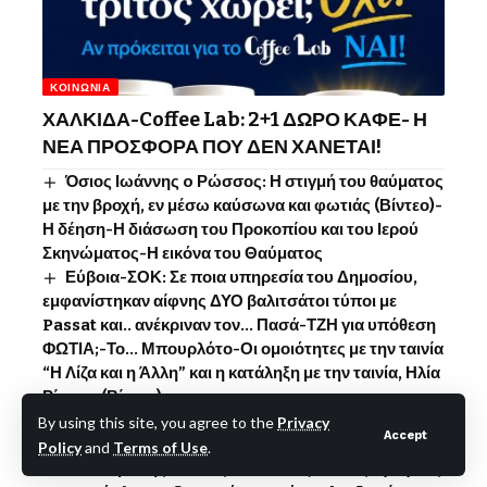
ΚΟΙΝΩΝΊΑ
ΧΑΛΚΙΔΑ-Coffee Lab: 2+1 ΔΩΡΟ ΚΑΦΕ- Η
ΝΕΑ ΠΡΟΣΦΟΡΑ ΠΟΥ ΔΕΝ ΧΑΝΕΤΑΙ!
Όσιος Ιωάννης o Ρώσσος: Η στιγμή του θαύματος
με την βροχή, εν μέσω καύσωνα και φωτιάς (Βίντεο)-
Η δέηση-Η διάσωση του Προκοπίου και του Ιερού
Σκηνώματος-Η εικόνα του Θαύματος
Εύβοια-ΣΟΚ: Σε ποια υπηρεσία του Δημοσίου,
εμφανίστηκαν αίφνης ΔΥΟ βαλιτσάτοι τύποι με
Passat και.. ανέκριναν τον… Πασά-ΤΖΗ για υπόθεση
ΦΩΤΙΑ;-Το… Μπουρλότο-Οι ομοιότητες με την ταινία
“Η Λίζα και η Άλλη” και η κατάληξη με την ταινία, Ηλία
Ρίχτο… (Βίντεο)
Χαλκίδα: Η…”Έξυπνη Πόλη” της Βάκα- Σκαμμένοι
By using this site, you agree to the
Privacy
Accept
δρόμοι τον Αύγουστο-Ράβε, ξήλωνε -Το …Ψηφιακό
Policy
and
Terms of Use
.
αποτύπωμα της Έλενας-Δεν άλλαξαν τους αγωγούς