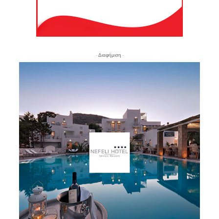
- Διαφήμιση -