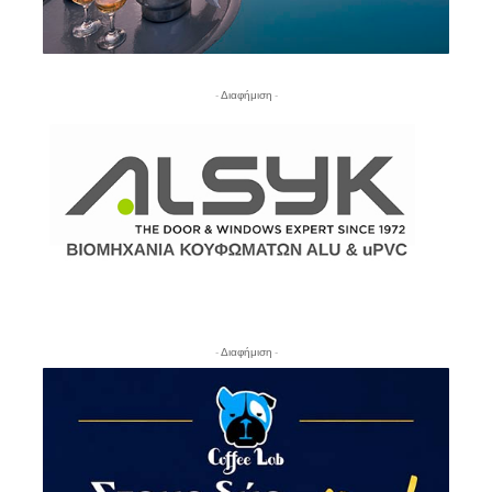
- Διαφήμιση -
- Διαφήμιση -