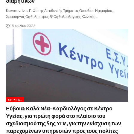
διαβητικών
Κωνσταντίνος Γ. Φώτης Διευθυντής Τμήματος Οπισθίου Ημιμορίου,
Χειρουργός Οφθαλμίατρος Β' Οφθαλμολογικής Κλινικής…
18 Ιουλίου 2026
5Η Υ.ΠΕ.
Εύβοια: Καλά Νέα-Καρδιολόγος σε Κέντρο
Υγείας, για πρώτη φορά στο πλαίσιο του
σχεδιασμού της 5ης ΥΠε, για την ενίσχυση των
παρεχομένων υπηρεσιών προς τους πολίτες