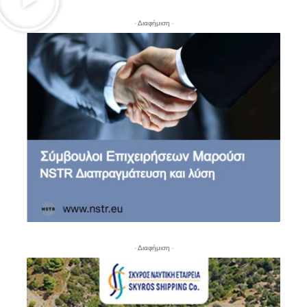
- Διαφήμιση -
- Διαφήμιση -