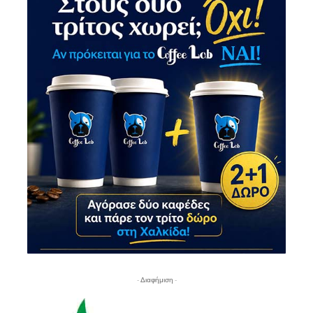
- Διαφήμιση -