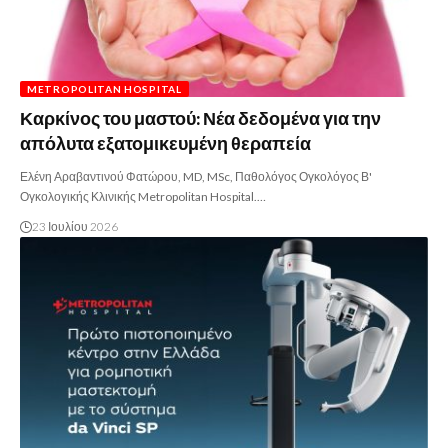
METROPOLITAN HOSPITAL
Καρκίνος του μαστού: Νέα δεδομένα για την
απόλυτα εξατομικευμένη θεραπεία
Ελένη Αραβαντινού Φατώρου, MD, MSc, Παθολόγος Ογκολόγος Β'
Ογκολογικής Κλινικής Metropolitan Hospital.…
23 Ιουλίου 2026