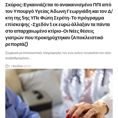
Σκύρος: Εγκαινιάζεται το ανακαινισμένο ΠΠΙ από
τον Υπουργό Υγείας Άδωνη Γεωργιάδη και τον Δ/
κτη της 5ης ΥΠε Φώτη Σερέτη-Το πρόγραμμα
επίσκεψης -Σχεδόν 1 εκ ευρώ άλλαξαν τα πάντα
στο απαρχαιωμένο κτίριο-Οι Νέες θέσεις
γιατρών που προκηρύχτηκαν (Αποκλειστικό
ρεπορτάζ)
Σύμφωνα με αποκλειστικές πληροφορίες του evia online τα εγκαίνια του νέου
αναβαθμισμένου…
21 Ιουλίου 2026