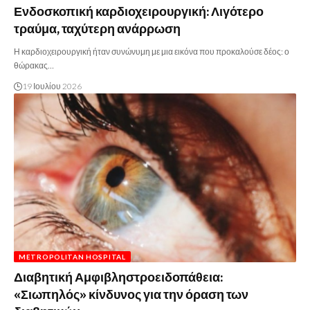
Ενδοσκοπική καρδιοχειρουργική: Λιγότερο
τραύμα, ταχύτερη ανάρρωση
Η καρδιοχειρουργική ήταν συνώνυμη με μια εικόνα που προκαλούσε δέος: ο
θώρακας…
19 Ιουλίου 2026
METROPOLITAN HOSPITAL
Διαβητική Αμφιβληστροειδοπάθεια:
«Σιωπηλός» κίνδυνος για την όραση των