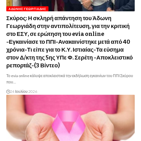
ΆΔΩΝΗΣ ΓΕΩΡΓΙΆΔΗΣ
Σκύρος: Η σκληρή απάντηση του Άδωνη
Γεωργιάδη στην αντιπολίτευση, για την κριτική
στο ΕΣΥ, σε ερώτηση του evia online
-Εγκαινίασε το ΠΠΙ-Ανακαινίστηκε μετά από 40
χρόνια-Τι είπε για το Κ.Υ. Ιστιαίας-Τα εύσημα
στον Δ/κτη της 5ης ΥΠε Φ. Σερέτη -Αποκλειστικό
ρεπορτάζ-(3 Βίντεο)
Το evia online κάλυψε αποκλειστικά την εκδήλωση εγκαινίων του ΠΠΙ Σκύρου
που…
24 Ιουλίου 2026