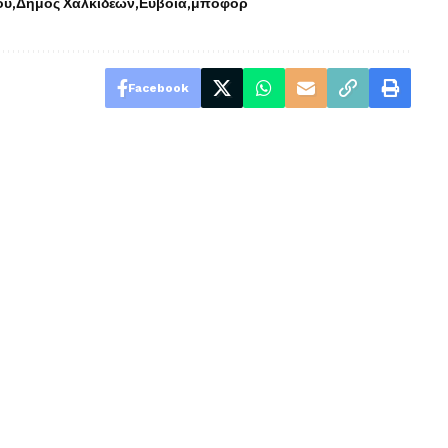
ου
Δήμος Χαλκιδέων
Εύβοια
μποφόρ
Facebook