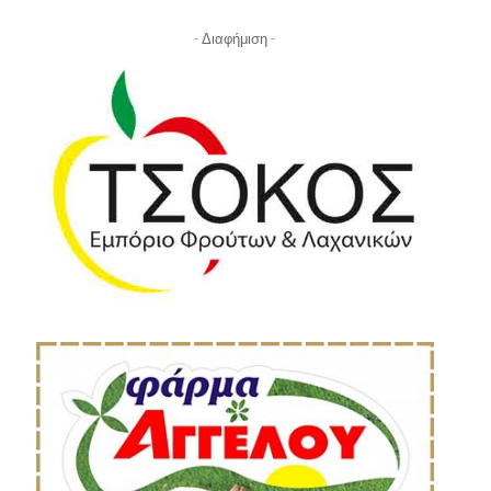
- Διαφήμιση -