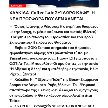
ΚΟΙΝΩΝΊΑ
ΧΑΛΚΙΔΑ-Coffee Lab: 2+1 ΔΩΡΟ ΚΑΦΕ- Η
ΝΕΑ ΠΡΟΣΦΟΡΑ ΠΟΥ ΔΕΝ ΧΑΝΕΤΑΙ!
Όσιος Ιωάννης o Ρώσσος: Η στιγμή του θαύματος
με την βροχή, εν μέσω καύσωνα και φωτιάς (Βίντεο)-
Η δέηση-Η διάσωση του Προκοπίου και του Ιερού
Σκηνώματος-Η εικόνα του Θαύματος
Εύβοια-ΣΟΚ: Σε ποια υπηρεσία του Δημοσίου,
εμφανίστηκαν αίφνης ΔΥΟ βαλιτσάτοι τύποι με
Passat και.. ανέκριναν τον… Πασά-ΤΖΗ για υπόθεση
ΦΩΤΙΑ;-Το… Μπουρλότο-Οι ομοιότητες με την ταινία
“Η Λίζα και η Άλλη” και η κατάληξη με την ταινία, Ηλία
Ρίχτο… (Βίντεο)
Χαλκίδα: Η…”Έξυπνη Πόλη” της Βάκα- Σκαμμένοι
δρόμοι τον Αύγουστο-Ράβε, ξήλωνε -Το …Ψηφιακό
αποτύπωμα της Έλενας-Δεν άλλαξαν τους αγωγούς
στην ανάπλαση- Θα το κάνουν τώρα-Αναζητείται
Τσίπα…
ΣΚΥΡΟΣ: Ξενοδοχείο ΝΕΦΕΛΗ-Για ΑΝΕΦΕΛΕΣ