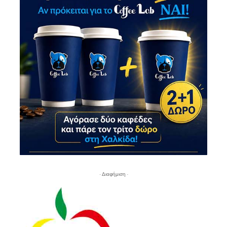
- Διαφήμιση -