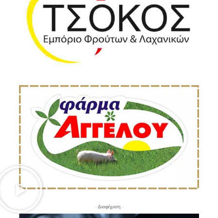
- Διαφήμιση -