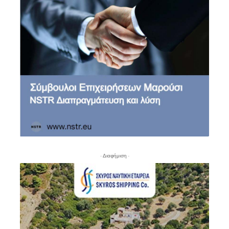
- Διαφήμιση -