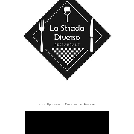
- Ιερό Προσκύνημα Οσίου Ιωάννη Ρώσου -