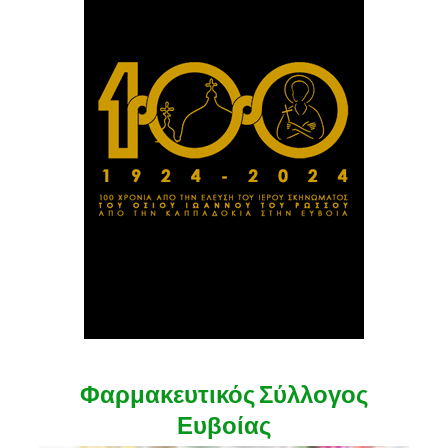
Φαρμακευτικός Σύλλογος
Ευβοίας