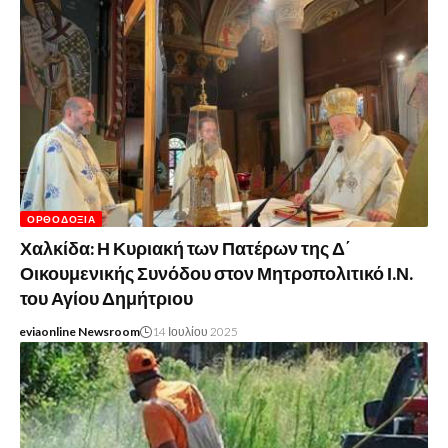
ΟΡΘΟΔΟΞΊΑ
Χαλκίδα: Η Κυριακή των Πατέρων της Δ΄
Οικουμενικής Συνόδου στον Μητροπολιτικό Ι.Ν.
του Αγίου Δημήτριου
eviaonline Newsroom
14 Ιουλίου 2025