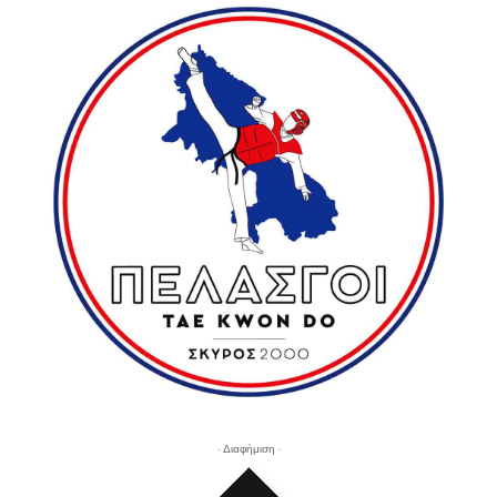
- Διαφήμιση -