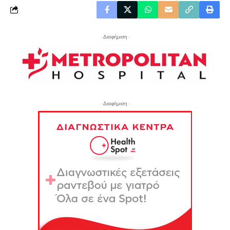
- Διαφήμιση -
- Διαφήμιση -