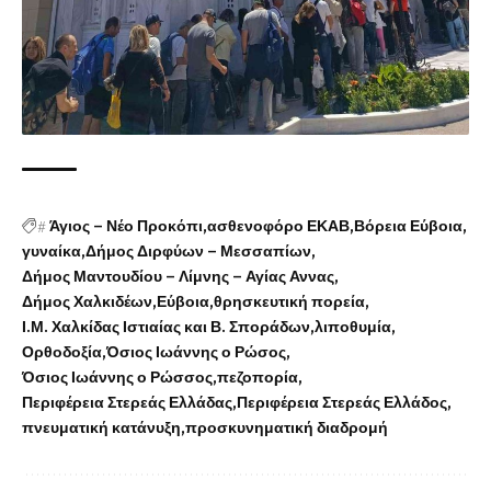
#
Άγιος – Νέο Προκόπι
ασθενοφόρο ΕΚΑΒ
Βόρεια Εύβοια
γυναίκα
Δήμος Διρφύων – Μεσσαπίων
Δήμος Μαντουδίου – Λίμνης – Αγίας Αννας
Δήμος Χαλκιδέων
Εύβοια
θρησκευτική πορεία
Ι.Μ. Χαλκίδας Ιστιαίας και Β. Σποράδων
λιποθυμία
Ορθοδοξία
Όσιος Ιωάννης ο Ρώσος
Όσιος Ιωάννης ο Ρώσσος
πεζοπορία
Περιφέρεια Στερεάς Ελλάδας
Περιφέρεια Στερεάς Ελλάδος
πνευματική κατάνυξη
προσκυνηματική διαδρομή