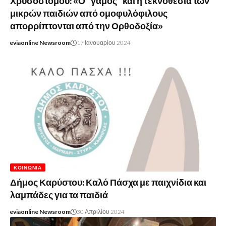
Χρυσόστομου: «Ο “γάμος” και η τεκνοθεσία των
μικρών παιδιών από ομοφυλόφιλους
απορρίπτονται από την Ορθοδοξία»
eviaonline Newsroom
17 Ιανουαρίου 2024
ΚΟΙΝΩΝΊΑ
Δήμος Καρύστου: Καλό Πάσχα με παιχνίδια και
λαμπάδες για τα παιδιά
eviaonline Newsroom
30 Απριλίου 2024