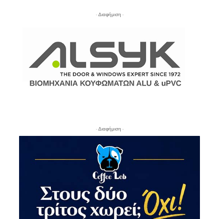
- Διαφήμιση -
- Διαφήμιση -