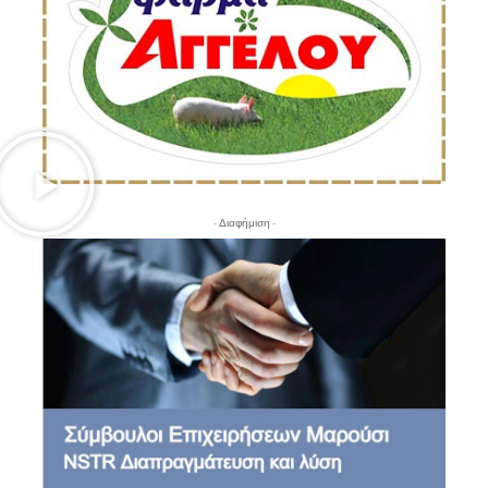
- Διαφήμιση -