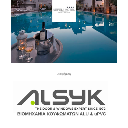
- Διαφήμιση -