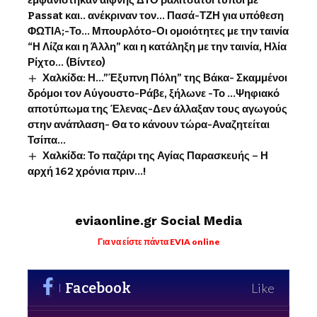
εμφανίστηκαν αίφνης ΔΥΟ βαλιτσάτοι τύποι με
Passat και.. ανέκριναν τον… Πασά-ΤΖΗ για υπόθεση
ΦΩΤΙΑ;-Το… Μπουρλότο-Οι ομοιότητες με την ταινία
“Η Λίζα και η Άλλη” και η κατάληξη με την ταινία, Ηλία
Ρίχτο… (Βίντεο)
Χαλκίδα: Η…”Έξυπνη Πόλη” της Βάκα- Σκαμμένοι
δρόμοι τον Αύγουστο-Ράβε, ξήλωνε -Το …Ψηφιακό
αποτύπωμα της Έλενας-Δεν άλλαξαν τους αγωγούς
στην ανάπλαση- Θα το κάνουν τώρα-Αναζητείται
Τσίπα…
Χαλκίδα: Το παζάρι της Αγίας Παρασκευής – Η
αρχή 162 χρόνια πριν…!
eviaonline.gr Social Media
Για να είστε πάντα EVIA online
Facebook
Like