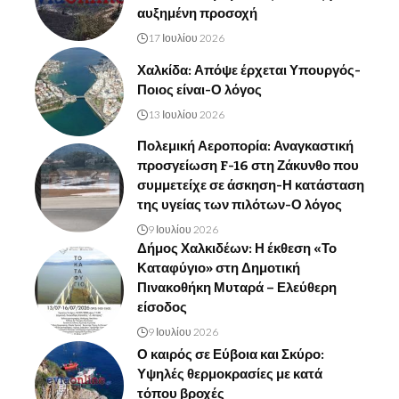
αυξημένη προσοχή
17 Ιουλίου 2026
Χαλκίδα: Απόψε έρχεται Υπουργός-
Ποιος είναι-Ο λόγος
13 Ιουλίου 2026
Πολεμική Αεροπορία: Αναγκαστική
προσγείωση F-16 στη Ζάκυνθο που
συμμετείχε σε άσκηση-Η κατάσταση
της υγείας των πιλότων-Ο λόγος
9 Ιουλίου 2026
Δήμος Χαλκιδέων: Η έκθεση «Το
Καταφύγιο» στη Δημοτική
Πινακοθήκη Μυταρά – Ελεύθερη
είσοδος
9 Ιουλίου 2026
Ο καιρός σε Εύβοια και Σκύρο:
Υψηλές θερμοκρασίες με κατά
τόπου βροχές