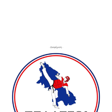
- Διαφήμιση -