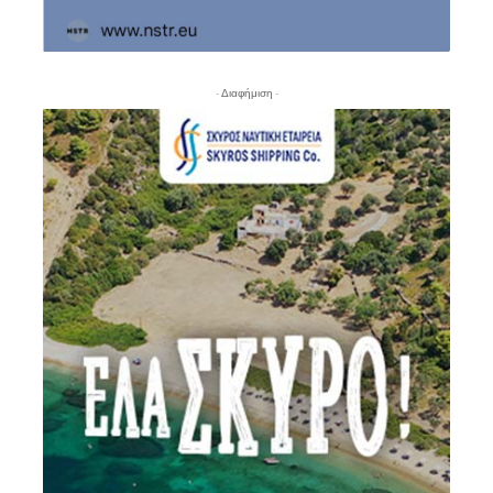
- Διαφήμιση -