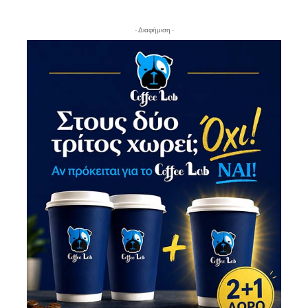
- Διαφήμιση -