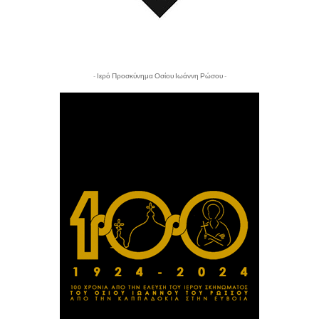
- Ιερό Προσκύνημα Οσίου Ιωάννη Ρώσου -