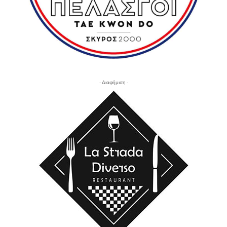
- Διαφήμιση -