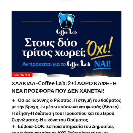
ΚΟΙΝΩΝΊΑ
ΧΑΛΚΙΔΑ-Coffee Lab: 2+1 ΔΩΡΟ ΚΑΦΕ- Η
ΝΕΑ ΠΡΟΣΦΟΡΑ ΠΟΥ ΔΕΝ ΧΑΝΕΤΑΙ!
Όσιος Ιωάννης o Ρώσσος: Η στιγμή του θαύματος
με την βροχή, εν μέσω καύσωνα και φωτιάς (Βίντεο)-
Η δέηση-Η διάσωση του Προκοπίου και του Ιερού
Σκηνώματος-Η εικόνα του Θαύματος
Εύβοια-ΣΟΚ: Σε ποια υπηρεσία του Δημοσίου,