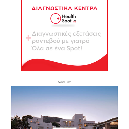
- Διαφήμιση -