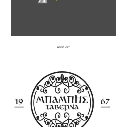
- Διαφήμιση -