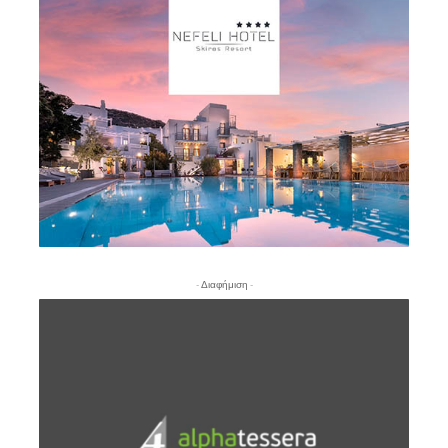
- Διαφήμιση -