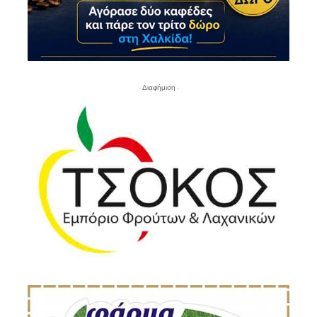
- Διαφήμιση -