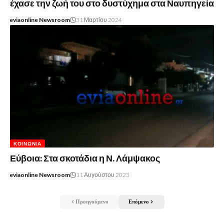
έχασε την ζωή του στο δυστύχημα στα Ναυπηγεία
eviaonline Newsroom
31 Μαρτίου 2024
ΚΟΙΝΩΝΊΑ
Εύβοια: Στα σκοτάδια η Ν. Λάμψακος
eviaonline Newsroom
11 Αυγούστου 2023
Προηγούμενο
Επόμενο