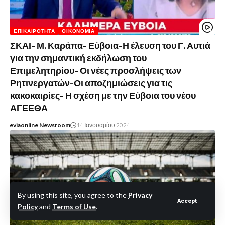
ΕΠΙΚΑΙΡΌΤΗΤΑ
ΟΙΚΟΝΟΜΊΑ
ΣΚΑΙ- Μ. Καράπα- Εύβοια-Η έλευση του Γ. Αυτιά
για την σημαντική εκδήλωση του
Επιμελητηρίου- Οι νέες προσλήψεις των
Ρητινεργατών-Οι αποζημιώσεις για τις
κακοκαιρίες- Η σχέση με την Εύβοια του νέου
ΑΓΕΕΘΑ
eviaonline Newsroom
14 Ιανουαρίου 2024
By using this site, you agree to the
Privacy
Accept
Policy
and
Terms of Use
.