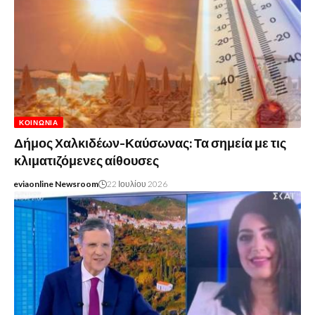
ΚΟΙΝΩΝΊΑ
Δήμος Χαλκιδέων-Καύσωνας: Τα σημεία με τις
κλιματιζόμενες αίθουσες
eviaonline Newsroom
22 Ιουλίου 2026