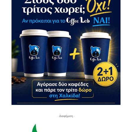
- Διαφήμιση -