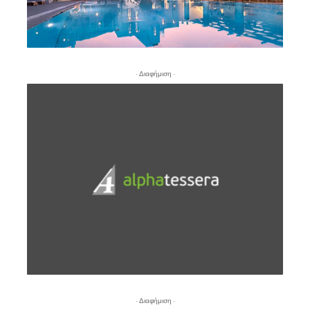
- Διαφήμιση -
- Διαφήμιση -