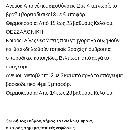
Ανεμοι: Από νότιες διευθύνσεις 2 με 4 και νωρίς το
βράδυ βορειοδυτικοί 3 με 5 μποφόρ.
Θερμοκρασία: Από 15 έως 25 βαθμούς Κελσίου.
ΘΕΣΣΑΛΟΝΙΚΗ
Καιρός: Λίγες νεφώσεις που γρήγορα θα αυξηθούν
και θα εκδηλωθούν τοπικές βροχές ή όμβροι και
σποραδικές καταιγίδες. Βελτίωση από αργά το
απόγευμα.
Ανεμοι: Μεταβλητοί 2 με 3 και από αργά το απόγευμα
βορειοδυτικοί 4 με 5 μποφόρ.
Θερμοκρασία: Από 14 έως 23 βαθμούς Κελσίου.
#
Δήμος Σκύρου
Δήμος Χαλκιδέων
Εύβοια
ο καιρός σήμερα
τοπικές νεφώσεις