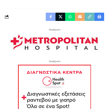
- Διαφήμιση -
- Διαφήμιση -