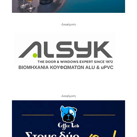
- Διαφήμιση -
- Διαφήμιση -