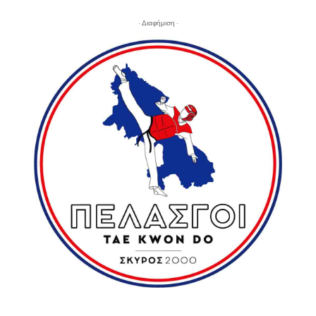
- Διαφήμιση -