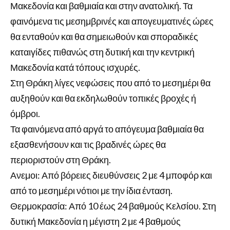
Μακεδονία και βαθμιαία και στην ανατολική. Τα
φαινόμενα τις μεσημβρινές και απογευματινές ώρες
θα ενταθούν και θα σημειωθούν και σποραδικές
καταιγίδες πιθανώς στη δυτική και την κεντρική
Μακεδονία κατά τόπους ισχυρές.
Στη Θράκη λίγες νεφώσεις που από το μεσημέρι θα
αυξηθούν και θα εκδηλωθούν τοπικές βροχές ή
όμβροι.
Τα φαινόμενα από αργά το απόγευμα βαθμιαία θα
εξασθενήσουν και τις βραδινές ώρες θα
περιοριστούν στη Θράκη.
Ανεμοι: Από βόρειες διευθύνσεις 2 με 4 μποφόρ και
από το μεσημέρι νότιοι με την ίδια ένταση.
Θερμοκρασία: Από 10 έως 24 βαθμούς Κελσίου. Στη
δυτική Μακεδονία η μέγιστη 2 με 4 βαθμούς