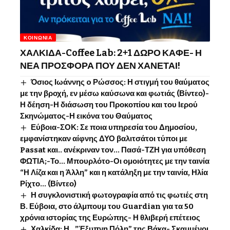
ΚΟΙΝΩΝΊΑ
ΧΑΛΚΙΔΑ-Coffee Lab: 2+1 ΔΩΡΟ ΚΑΦΕ- Η
ΝΕΑ ΠΡΟΣΦΟΡΑ ΠΟΥ ΔΕΝ ΧΑΝΕΤΑΙ!
Όσιος Ιωάννης o Ρώσσος: Η στιγμή του θαύματος
με την βροχή, εν μέσω καύσωνα και φωτιάς (Βίντεο)-
Η δέηση-Η διάσωση του Προκοπίου και του Ιερού
Σκηνώματος-Η εικόνα του Θαύματος
Εύβοια-ΣΟΚ: Σε ποια υπηρεσία του Δημοσίου,
εμφανίστηκαν αίφνης ΔΥΟ βαλιτσάτοι τύποι με
Passat και.. ανέκριναν τον… Πασά-ΤΖΗ για υπόθεση
ΦΩΤΙΑ;-Το… Μπουρλότο-Οι ομοιότητες με την ταινία
“Η Λίζα και η Άλλη” και η κατάληξη με την ταινία, Ηλία
Ρίχτο… (Βίντεο)
Η συγκλονιστική φωτογραφία από τις φωτιές στη
Β. Εύβοια, στο άλμπουμ του Guardian για τα 50
χρόνια ιστορίας της Ευρώπης- Η θλιβερή επέτειος
Χαλκίδα: Η…”Έξυπνη Πόλη” της Βάκα- Σκαμμένοι