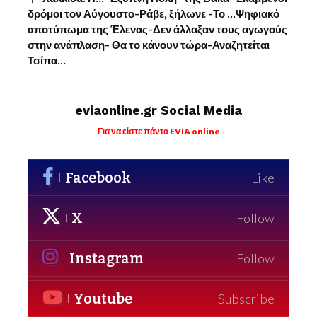
δρόμοι τον Αύγουστο-Ράβε, ξήλωνε -Το …Ψηφιακό
αποτύπωμα της Έλενας-Δεν άλλαξαν τους αγωγούς
στην ανάπλαση- Θα το κάνουν τώρα-Αναζητείται
Τσίπα…
eviaonline.gr Social Media
Για να είστε πάντα EVIA online
Facebook
Like
X
Follow
Instagram
Follow
Youtube
Subscribe