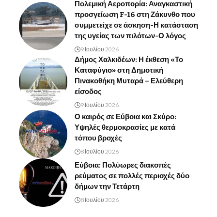
Πολεμική Αεροπορία: Αναγκαστική
προσγείωση F-16 στη Ζάκυνθο που
συμμετείχε σε άσκηση-Η κατάσταση
της υγείας των πιλότων-Ο λόγος
9 Ιουλίου 2026
Δήμος Χαλκιδέων: Η έκθεση «Το
Καταφύγιο» στη Δημοτική
Πινακοθήκη Μυταρά – Ελεύθερη
είσοδος
9 Ιουλίου 2026
Ο καιρός σε Εύβοια και Σκύρο:
Υψηλές θερμοκρασίες με κατά
τόπου βροχές
8 Ιουλίου 2026
Εύβοια: Πολύωρες διακοπές
ρεύματος σε πολλές περιοχές δύο
δήμων την Τετάρτη
8 Ιουλίου 2026