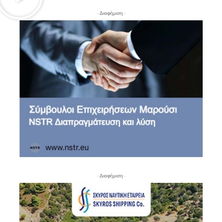
- Διαφήμιση -
- Διαφήμιση -