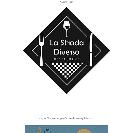
- Διαφήμιση -
- Ιερό Προσκύνημα Οσίου Ιωάννη Ρώσου -