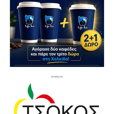
- Διαφήμιση -