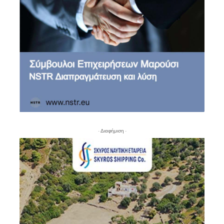
- Διαφήμιση -