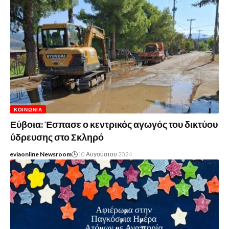
ΚΟΙΝΩΝΊΑ
Εύβοια: Έσπασε ο κεντρικός αγωγός του δικτύου
ύδρευσης στο Σκληρό
eviaonline Newsroom
10 Αυγούστου 2024