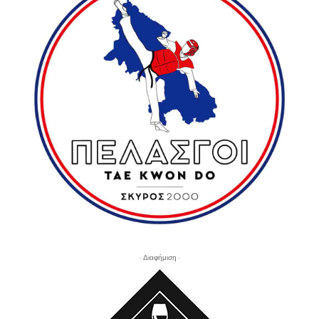
- Διαφήμιση -