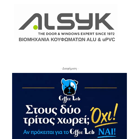
- Διαφήμιση -