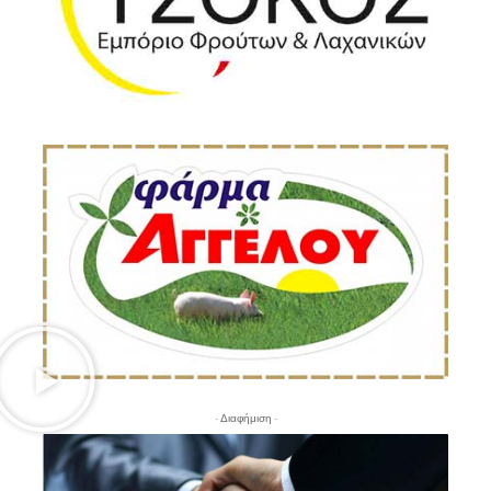
- Διαφήμιση -