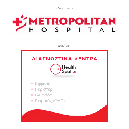
- Διαφήμιση -
- Διαφήμιση -