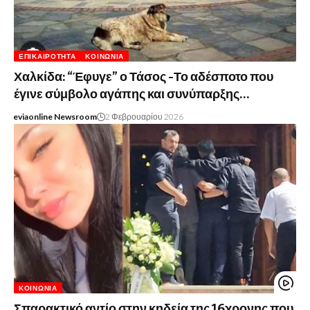
ΕΠΙΚΑΙΡΌΤΗΤΑ
ΚΟΙΝΩΝΊΑ
Χαλκίδα: “Έφυγε” ο Τάσος -Το αδέσποτο που
έγινε σύμβολο αγάπης και συνύπαρξης…
eviaonline Newsroom
2 Φεβρουαρίου 2026
ΚΟΙΝΩΝΊΑ
Σπαρακτικό αντίο στην κηδεία της 16χρονης που