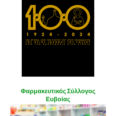
Φαρμακευτικός Σύλλογος
Ευβοίας