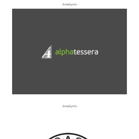
- Διαφήμιση -
- Διαφήμιση -