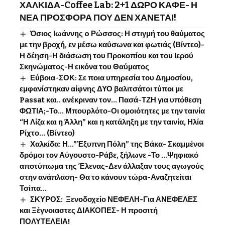
ΧΑΛΚΙΔΑ-Coffee Lab: 2+1 ΔΩΡΟ ΚΑΦΕ- Η
ΝΕΑ ΠΡΟΣΦΟΡΑ ΠΟΥ ΔΕΝ ΧΑΝΕΤΑΙ!
Όσιος Ιωάννης o Ρώσσος: Η στιγμή του θαύματος
με την βροχή, εν μέσω καύσωνα και φωτιάς (Βίντεο)-
Η δέηση-Η διάσωση του Προκοπίου και του Ιερού
Σκηνώματος-Η εικόνα του Θαύματος
Εύβοια-ΣΟΚ: Σε ποια υπηρεσία του Δημοσίου,
εμφανίστηκαν αίφνης ΔΥΟ βαλιτσάτοι τύποι με
Passat και.. ανέκριναν τον… Πασά-ΤΖΗ για υπόθεση
ΦΩΤΙΑ;-Το… Μπουρλότο-Οι ομοιότητες με την ταινία
“Η Λίζα και η Άλλη” και η κατάληξη με την ταινία, Ηλία
Ρίχτο… (Βίντεο)
Χαλκίδα: Η…”Έξυπνη Πόλη” της Βάκα- Σκαμμένοι
δρόμοι τον Αύγουστο-Ράβε, ξήλωνε -Το …Ψηφιακό
αποτύπωμα της Έλενας-Δεν άλλαξαν τους αγωγούς
στην ανάπλαση- Θα το κάνουν τώρα-Αναζητείται
Τσίπα…
ΣΚΥΡΟΣ: Ξενοδοχείο ΝΕΦΕΛΗ-Για ΑΝΕΦΕΛΕΣ
και Ξέγνοιαστες ΔΙΑΚΟΠΕΣ- Η προσιτή
ΠΟΛΥΤΕΛΕΙΑ!