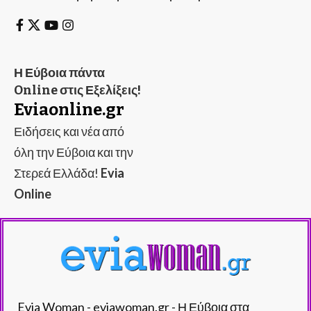
Η Εύβοια πάντα
Online στις Εξελίξεις!
Eviaonline.gr
Ειδήσεις και νέα από
όλη την Εύβοια και την
Στερεά Ελλάδα!
Evia
Online
Evia Woman - eviawoman.gr - Η Εύβοια στα