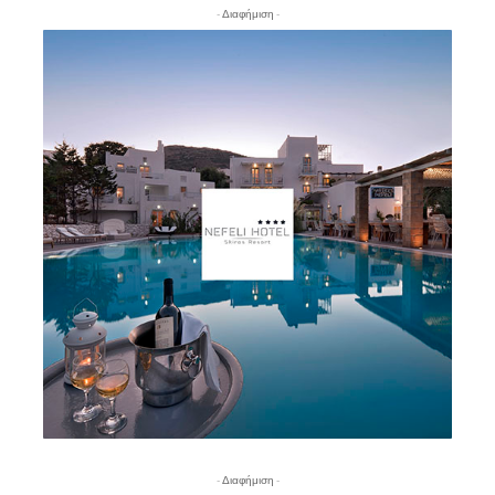
- Διαφήμιση -
- Διαφήμιση -