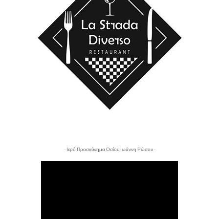
- Ιερό Προσκύνημα Οσίου Ιωάννη Ρώσου -