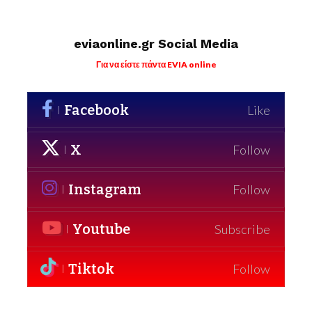
eviaonline.gr Social Media
Για να είστε πάντα EVIA online
Facebook
Like
X
Follow
Instagram
Follow
Youtube
Subscribe
Tiktok
Follow