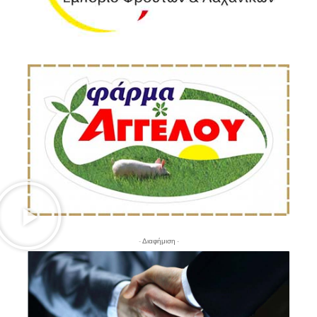
- Διαφήμιση -