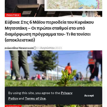
ΠΟΛΙΤΙΚΉ
Εύβοια: Στις 6 Μάϊου περιοδεία του Κυριάκου
Μητσοτάκη – Οι πρώτοι σταθμοί στο υπό
διαμόρφωση πρόγραμμα του- Τι θα τονίσει
(αποκλειστικό)
eviaonline Newsroom
11 Αυγούστου 2023
By using this site, you agree to the
Privacy
Accept
Policy
and
Terms of Use
.
ΚΟΙΝΩΝΊΑ