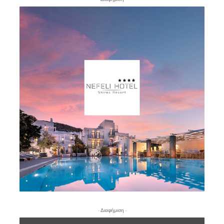
- Διαφήμιση -