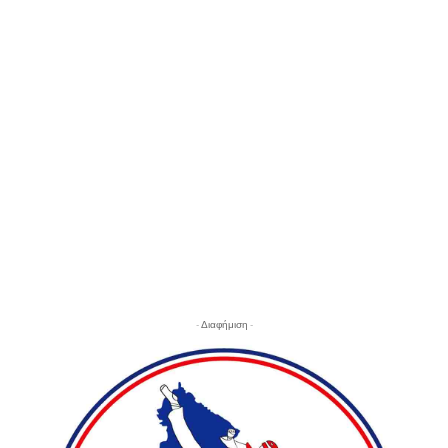
- Διαφήμιση -