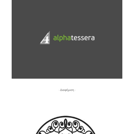
- Διαφήμιση -