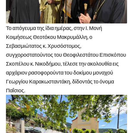
Το απόγευμα της ίδια ημέρας, στην Ι. Μονή
Κοιμήσεως Θεοτόκου Μακρυμάλλη, ο
Σεβασμιώτατος κ. Χρυσόστομος,
συγχοροστατούντος του Θεοφιλεστάτου Επισκόπου
Σκοπέλου κ. Νικοδήμου, τέλεσε την ακολουθία εις
αρχάριον ρασοφορούντα του δοκίμου μοναχού
Γεωργίου Καρακωσταντάκη, δίδοντάς το όνομα
Παΐσιος.