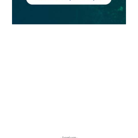
- Διαφήμιση -