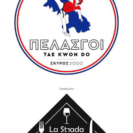
- Διαφήμιση -