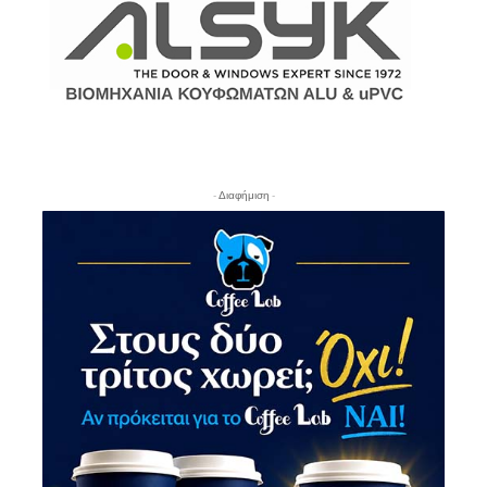
- Διαφήμιση -