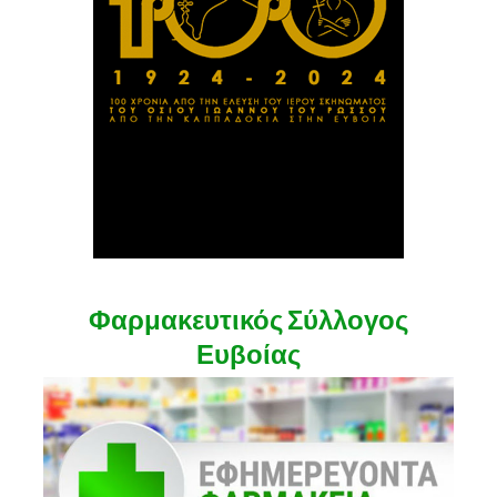
Φαρμακευτικός Σύλλογος
Ευβοίας