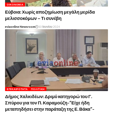
ΟΙΚΟΝΟΜΊΑ
Εύβοια: Χωρίς αποζημίωση μεγάλη μερίδα
μελισσοκόμων – Τι συνέβη
eviaonline Newsroom
10 Ιουνίου 2024
ΕΠΙΚΑΙΡΌΤΗΤΑ
ΠΟΛΙΤΙΚΉ
Δήμος Χαλκιδέων: Δριμύ κατηγορώ του Γ.
Σπύρου για τον Π. Καραμούζη-“Είχε ήδη
μεταπηδήσει στην παράταξη της Ε. Βάκα”-