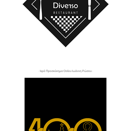
- Ιερό Προσκύνημα Οσίου Ιωάννη Ρώσου -