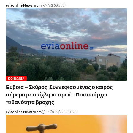
eviaonline Newsroom
9 Μαΐου 2024
ΚΟΙΝΩΝΊΑ
Εύβοια – Σκύρος: Συννεφιασμένος ο καιρός
σήμερα με ομίχλη το πρωί – Που υπάρχει
πιθανότητα βροχής
eviaonline Newsroom
25 Οκτωβρίου 2023