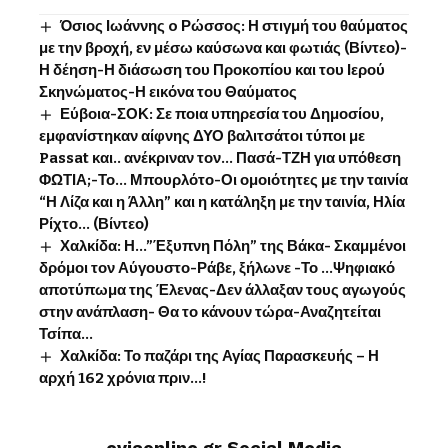
Όσιος Ιωάννης o Ρώσσος: Η στιγμή του θαύματος
με την βροχή, εν μέσω καύσωνα και φωτιάς (Βίντεο)-
Η δέηση-Η διάσωση του Προκοπίου και του Ιερού
Σκηνώματος-Η εικόνα του Θαύματος
Εύβοια-ΣΟΚ: Σε ποια υπηρεσία του Δημοσίου,
εμφανίστηκαν αίφνης ΔΥΟ βαλιτσάτοι τύποι με
Passat και.. ανέκριναν τον… Πασά-ΤΖΗ για υπόθεση
ΦΩΤΙΑ;-Το… Μπουρλότο-Οι ομοιότητες με την ταινία
“Η Λίζα και η Άλλη” και η κατάληξη με την ταινία, Ηλία
Ρίχτο… (Βίντεο)
Χαλκίδα: Η…”Έξυπνη Πόλη” της Βάκα- Σκαμμένοι
δρόμοι τον Αύγουστο-Ράβε, ξήλωνε -Το …Ψηφιακό
αποτύπωμα της Έλενας-Δεν άλλαξαν τους αγωγούς
στην ανάπλαση- Θα το κάνουν τώρα-Αναζητείται
Τσίπα…
Χαλκίδα: Το παζάρι της Αγίας Παρασκευής – Η
αρχή 162 χρόνια πριν…!
eviaonline.gr Social Media