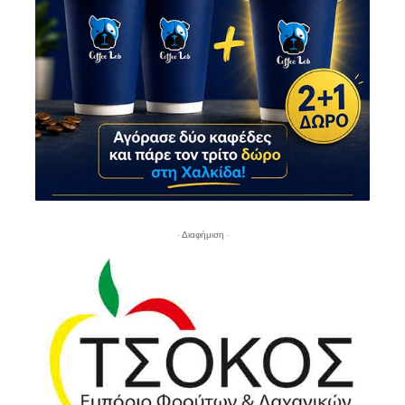
- Διαφήμιση -