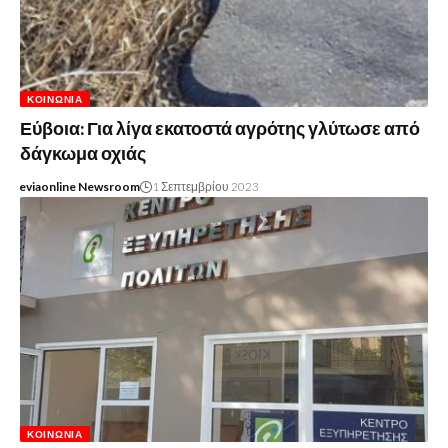
ΚΟΙΝΩΝΊΑ
Εύβοια: Για λίγα εκατοστά αγρότης γλύτωσε από
δάγκωμα οχιάς
eviaonline Newsroom
1 Σεπτεμβρίου 2023
ΚΟΙΝΩΝΊΑ