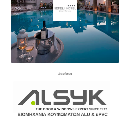
- Διαφήμιση -