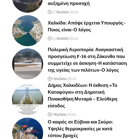
αυξημένη προσοχή
17 Ιουλίου 2026
Χαλκίδα: Απόψε έρχεται Υπουργός-
Ποιος είναι-Ο λόγος
13 Ιουλίου 2026
Πολεμική Αεροπορία: Αναγκαστική
προσγείωση F-16 στη Ζάκυνθο που
συμμετείχε σε άσκηση-Η κατάσταση
της υγείας των πιλότων-Ο λόγος
9 Ιουλίου 2026
Δήμος Χαλκιδέων: Η έκθεση «Το
Καταφύγιο» στη Δημοτική
Πινακοθήκη Μυταρά – Ελεύθερη
είσοδος
9 Ιουλίου 2026
Ο καιρός σε Εύβοια και Σκύρο:
Υψηλές θερμοκρασίες με κατά
τόπου βροχές