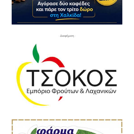
- Διαφήμιση -