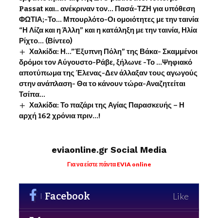
Passat και.. ανέκριναν τον… Πασά-ΤΖΗ για υπόθεση
ΦΩΤΙΑ;-Το… Μπουρλότο-Οι ομοιότητες με την ταινία
“Η Λίζα και η Άλλη” και η κατάληξη με την ταινία, Ηλία
Ρίχτο… (Βίντεο)
Χαλκίδα: Η…”Έξυπνη Πόλη” της Βάκα- Σκαμμένοι
δρόμοι τον Αύγουστο-Ράβε, ξήλωνε -Το …Ψηφιακό
αποτύπωμα της Έλενας-Δεν άλλαξαν τους αγωγούς
στην ανάπλαση- Θα το κάνουν τώρα-Αναζητείται
Τσίπα…
Χαλκίδα: Το παζάρι της Αγίας Παρασκευής – Η
αρχή 162 χρόνια πριν…!
eviaonline.gr Social Media
Για να είστε πάντα EVIA online
Facebook
Like