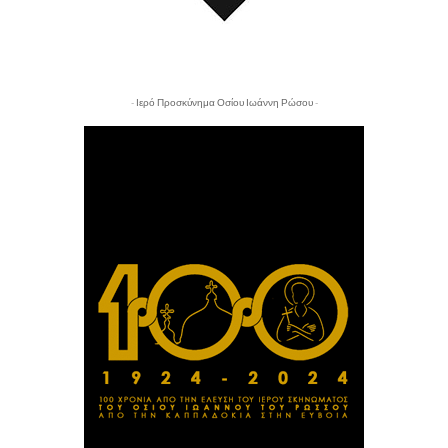
- Ιερό Προσκύνημα Οσίου Ιωάννη Ρώσου -