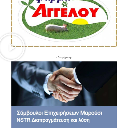
- Διαφήμιση -