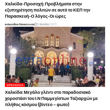
Χαλκίδα-Προσοχή: Προβλήματα στην
εξυπηρέτηση πολιτών σε αυτό το ΚΕΠ την
Παρασκευή-Ο λόγος-Οι ώρες
eviaonline Newsroom
5 Ιουνίου 2025
ΟΡΘΟΔΟΞΊΑ
Χαλκίδα: Μεγάλο γλέντι στο παραδοσιακό
χοροστάσι του Ι.Ν Παμμεγίστων Ταξιαρχών με
πλήθος κόσμου (βίντεο – φωτο)