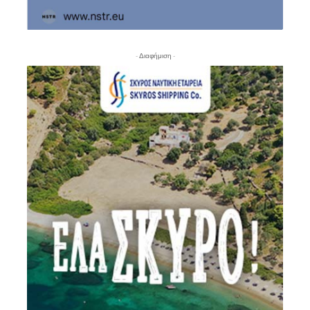
- Διαφήμιση -