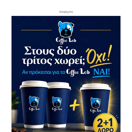
- Διαφήμιση -