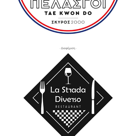
- Διαφήμιση -