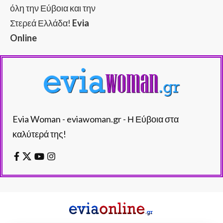
όλη την Εύβοια και την
Στερεά Ελλάδα!
Evia
Online
Evia Woman - eviawoman.gr - Η Εύβοια στα
καλύτερά της!