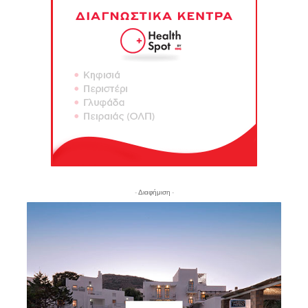
- Διαφήμιση -