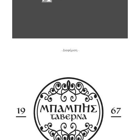
- Διαφήμιση -