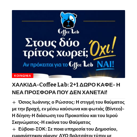
ΚΟΙΝΩΝΊΑ
ΧΑΛΚΙΔΑ-Coffee Lab: 2+1 ΔΩΡΟ ΚΑΦΕ- Η
ΝΕΑ ΠΡΟΣΦΟΡΑ ΠΟΥ ΔΕΝ ΧΑΝΕΤΑΙ!
Όσιος Ιωάννης o Ρώσσος: Η στιγμή του θαύματος
με την βροχή, εν μέσω καύσωνα και φωτιάς (Βίντεο)-
Η δέηση-Η διάσωση του Προκοπίου και του Ιερού
Σκηνώματος-Η εικόνα του Θαύματος
Εύβοια-ΣΟΚ: Σε ποια υπηρεσία του Δημοσίου,
εμφανίστηκαν αίφνης ΔΥΟ βαλιτσάτοι τύποι με