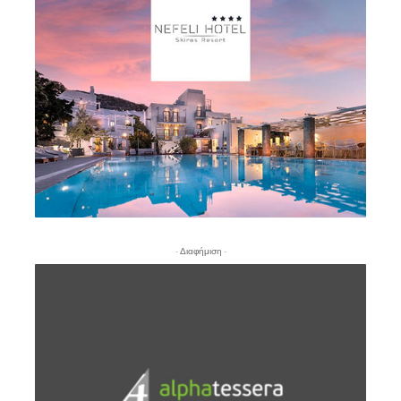
- Διαφήμιση -