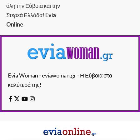
όλη την Εύβοια και την
Στερεά Ελλάδα!
Evia
Online
Evia Woman - eviawoman.gr - Η Εύβοια στα
καλύτερά της!