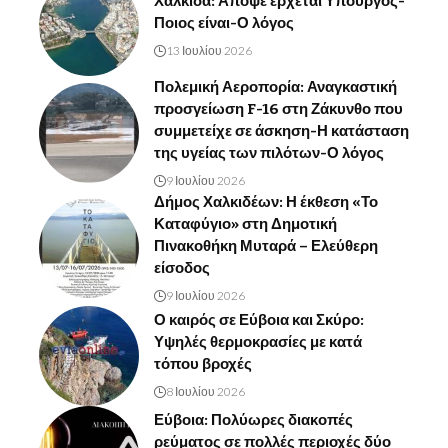
Χαλκίδα: Απόψε έρχεται Υπουργός-
Ποιος είναι-Ο λόγος
13 Ιουλίου 2026
Πολεμική Αεροπορία: Αναγκαστική
προσγείωση F-16 στη Ζάκυνθο που
συμμετείχε σε άσκηση-Η κατάσταση
της υγείας των πιλότων-Ο λόγος
9 Ιουλίου 2026
Δήμος Χαλκιδέων: Η έκθεση «Το
Καταφύγιο» στη Δημοτική
Πινακοθήκη Μυταρά – Ελεύθερη
είσοδος
9 Ιουλίου 2026
Ο καιρός σε Εύβοια και Σκύρο:
Υψηλές θερμοκρασίες με κατά
τόπου βροχές
8 Ιουλίου 2026
Εύβοια: Πολύωρες διακοπές
ρεύματος σε πολλές περιοχές δύο