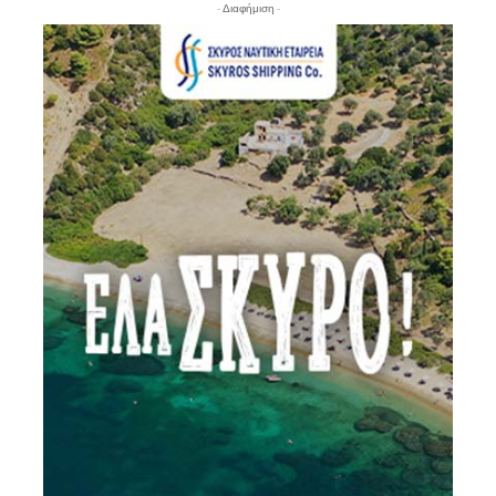
- Διαφήμιση -