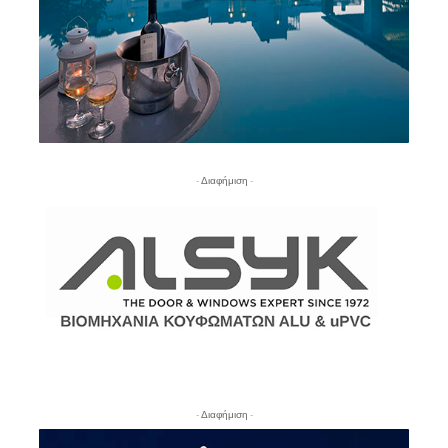
- Διαφήμιση -
- Διαφήμιση -