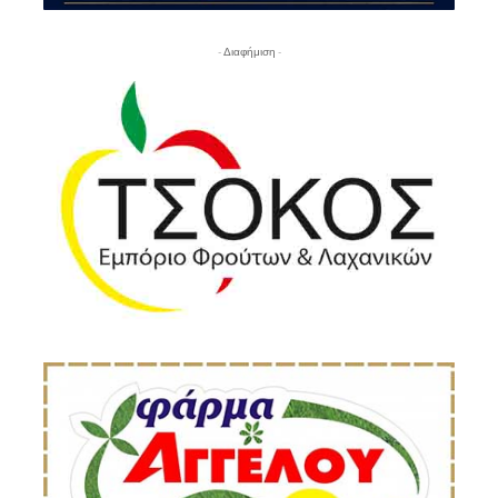
- Διαφήμιση -