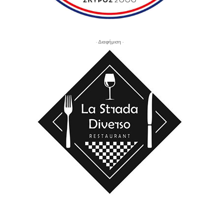
- Διαφήμιση -