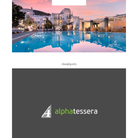
- Διαφήμιση -