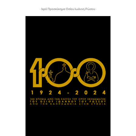
- Ιερό Προσκύνημα Οσίου Ιωάννη Ρώσου -