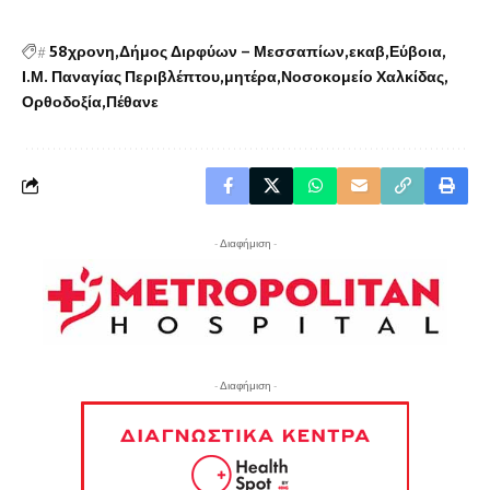
#
58χρονη
Δήμος Διρφύων – Μεσσαπίων
εκαβ
Εύβοια
Ι.Μ. Παναγίας Περιβλέπτου
μητέρα
Νοσοκομείο Χαλκίδας
Ορθοδοξία
Πέθανε
- Διαφήμιση -
- Διαφήμιση -