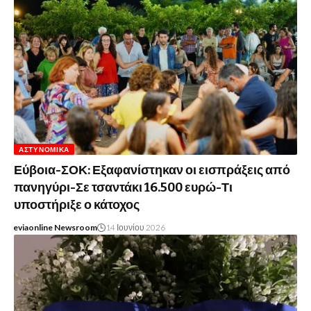
ΑΣΤΥΝΟΜΙΚΆ
Εύβοια-ΣΟΚ: Εξαφανίστηκαν οι εισπράξεις από
πανηγύρι-Σε τσαντάκι 16.500 ευρώ-Τι
υποστήριξε ο κάτοχος
eviaonline Newsroom
14 Ιουνίου 2026