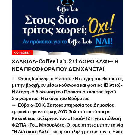
ΚΟΙΝΩΝΊΑ
ΧΑΛΚΙΔΑ-Coffee Lab: 2+1 ΔΩΡΟ ΚΑΦΕ- Η
ΝΕΑ ΠΡΟΣΦΟΡΑ ΠΟΥ ΔΕΝ ΧΑΝΕΤΑΙ!
Όσιος Ιωάννης o Ρώσσος: Η στιγμή του θαύματος
με την βροχή, εν μέσω καύσωνα και φωτιάς (Βίντεο)-
Η δέηση-Η διάσωση του Προκοπίου και του Ιερού
Σκηνώματος-Η εικόνα του Θαύματος
Εύβοια-ΣΟΚ: Σε ποια υπηρεσία του Δημοσίου,
εμφανίστηκαν αίφνης ΔΥΟ βαλιτσάτοι τύποι με
Passat και.. ανέκριναν τον… Πασά-ΤΖΗ για υπόθεση
ΦΩΤΙΑ;-Το… Μπουρλότο-Οι ομοιότητες με την ταινία
“Η Λίζα και η Άλλη” και η κατάληξη με την ταινία, Ηλία