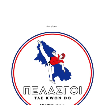
- Διαφήμιση -