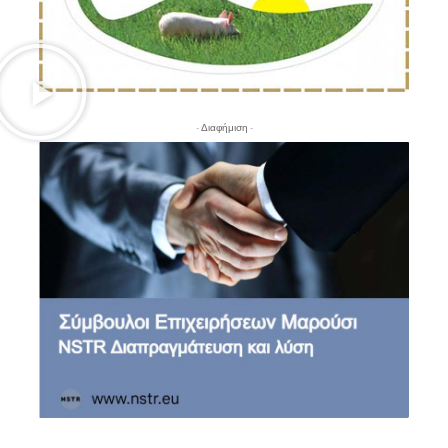
- Διαφήμιση -