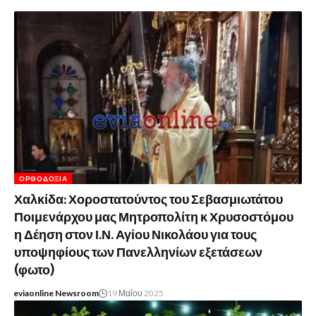
ΟΡΘΟΔΟΞΊΑ
Χαλκίδα: Χοροστατούντος του Σεβασμιωτάτου
Ποιμενάρχου μας Μητροπολίτη κ Χρυσοστόμου
η Δέηση στον Ι.Ν. Αγίου Νικολάου για τους
υποψηφίους των Πανελληνίων εξετάσεων
(φωτο)
eviaonline Newsroom
19 Μαΐου 2025