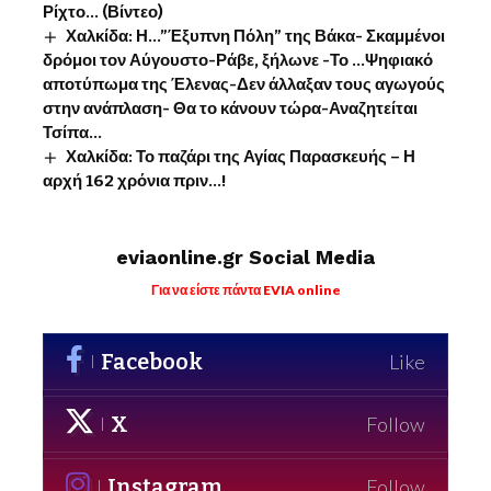
Ρίχτο… (Βίντεο)
Χαλκίδα: Η…”Έξυπνη Πόλη” της Βάκα- Σκαμμένοι
δρόμοι τον Αύγουστο-Ράβε, ξήλωνε -Το …Ψηφιακό
αποτύπωμα της Έλενας-Δεν άλλαξαν τους αγωγούς
στην ανάπλαση- Θα το κάνουν τώρα-Αναζητείται
Τσίπα…
Χαλκίδα: Το παζάρι της Αγίας Παρασκευής – Η
αρχή 162 χρόνια πριν…!
eviaonline.gr Social Media
Για να είστε πάντα EVIA online
Facebook
Like
X
Follow
Instagram
Follow