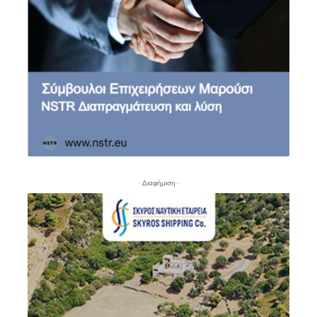
- Διαφήμιση -