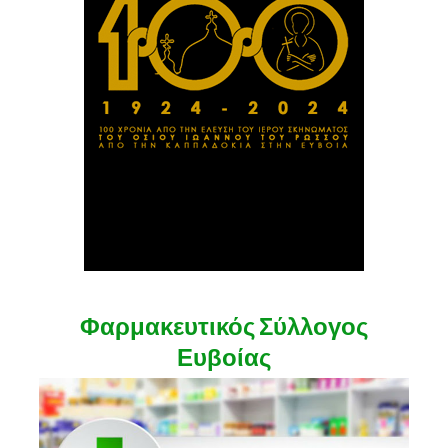
Φαρμακευτικός Σύλλογος
Ευβοίας