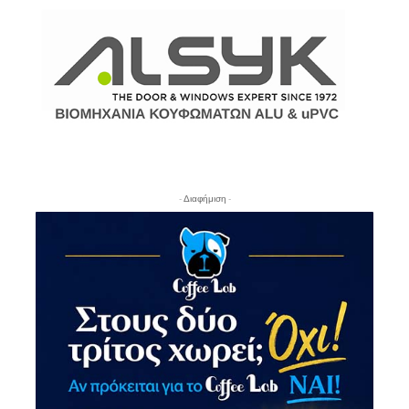
- Διαφήμιση -