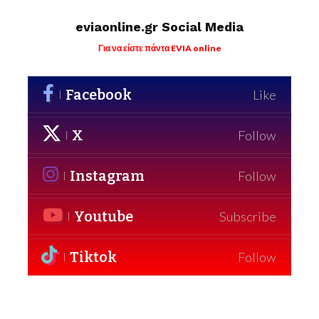
eviaonline.gr Social Media
Για να είστε πάντα EVIA online
Facebook
Like
X
Follow
Instagram
Follow
Youtube
Subscribe
Tiktok
Follow