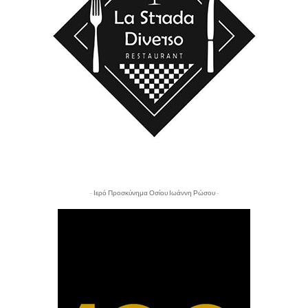
- Ιερό Προσκύνημα Οσίου Ιωάννη Ρώσου -