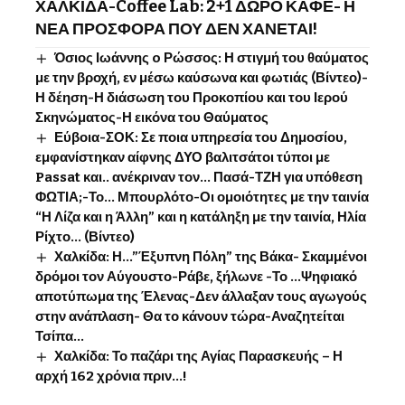
ΧΑΛΚΙΔΑ-Coffee Lab: 2+1 ΔΩΡΟ ΚΑΦΕ- Η
ΝΕΑ ΠΡΟΣΦΟΡΑ ΠΟΥ ΔΕΝ ΧΑΝΕΤΑΙ!
Όσιος Ιωάννης o Ρώσσος: Η στιγμή του θαύματος
με την βροχή, εν μέσω καύσωνα και φωτιάς (Βίντεο)-
Η δέηση-Η διάσωση του Προκοπίου και του Ιερού
Σκηνώματος-Η εικόνα του Θαύματος
Εύβοια-ΣΟΚ: Σε ποια υπηρεσία του Δημοσίου,
εμφανίστηκαν αίφνης ΔΥΟ βαλιτσάτοι τύποι με
Passat και.. ανέκριναν τον… Πασά-ΤΖΗ για υπόθεση
ΦΩΤΙΑ;-Το… Μπουρλότο-Οι ομοιότητες με την ταινία
“Η Λίζα και η Άλλη” και η κατάληξη με την ταινία, Ηλία
Ρίχτο… (Βίντεο)
Χαλκίδα: Η…”Έξυπνη Πόλη” της Βάκα- Σκαμμένοι
δρόμοι τον Αύγουστο-Ράβε, ξήλωνε -Το …Ψηφιακό
αποτύπωμα της Έλενας-Δεν άλλαξαν τους αγωγούς
στην ανάπλαση- Θα το κάνουν τώρα-Αναζητείται
Τσίπα…
Χαλκίδα: Το παζάρι της Αγίας Παρασκευής – Η
αρχή 162 χρόνια πριν…!