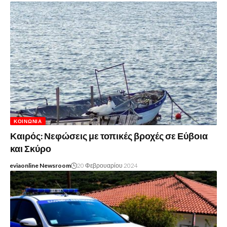
ΚΟΙΝΩΝΊΑ
Καιρός: Νεφώσεις με τοπικές βροχές σε Εύβοια
και Σκύρο
eviaonline Newsroom
20 Φεβρουαρίου 2024