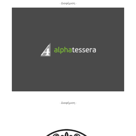
- Διαφήμιση -
- Διαφήμιση -