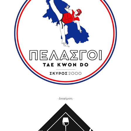
- Διαφήμιση -