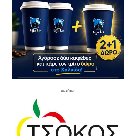
- Διαφήμιση -