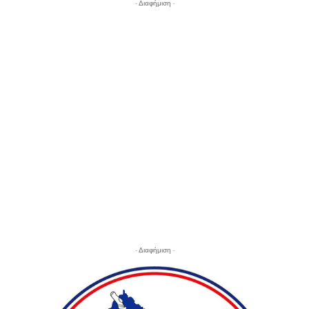
- Διαφήμιση -
- Διαφήμιση -