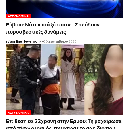
ΑΣΤΥΝΟΜΙΚΆ
Εύβοια: Νέα φωτιά ξέσπασε- Σπεύδουν
πυροσβεστικές δυνάμεις
eviaonline Newsroom
30 Σεπτεμβρίου 2025
ΑΣΤΥΝΟΜΙΚΆ
Επίθεση σε 22χρονη στην Ερμού: Τη μαχαίρωσε
από πίσω ο Ιρανός, την έσωσε το σακίδιο που