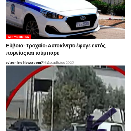
ΑΣΤΥΝΟΜΙΚΆ
Εύβοια-Τροχαίο: Αυτοκίνητο έφυγε εκτός
πορείας και τούμπαρε
eviaonline Newsroom
8 Δεκεμβρίου 2025