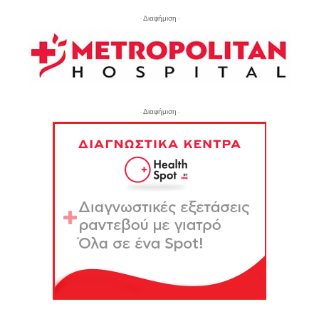
- Διαφήμιση -
- Διαφήμιση -