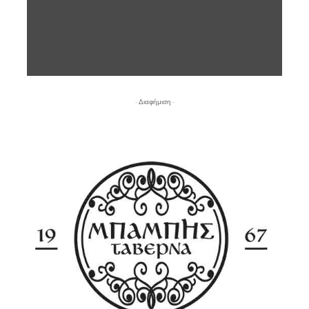
- Διαφήμιση -