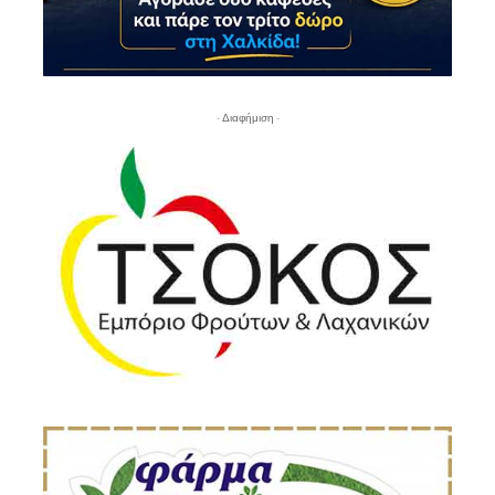
- Διαφήμιση -