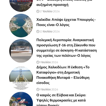
αυξημένη προσοχή
17 Ιουλίου 2026
Χαλκίδα: Απόψε έρχεται Υπουργός-
Ποιος είναι-Ο λόγος
13 Ιουλίου 2026
Πολεμική Αεροπορία: Αναγκαστική
προσγείωση F-16 στη Ζάκυνθο που
συμμετείχε σε άσκηση-Η κατάσταση
της υγείας των πιλότων-Ο λόγος
9 Ιουλίου 2026
Δήμος Χαλκιδέων: Η έκθεση «Το
Καταφύγιο» στη Δημοτική
Πινακοθήκη Μυταρά – Ελεύθερη
είσοδος
9 Ιουλίου 2026
Ο καιρός σε Εύβοια και Σκύρο:
Υψηλές θερμοκρασίες με κατά
τόπου βροχές