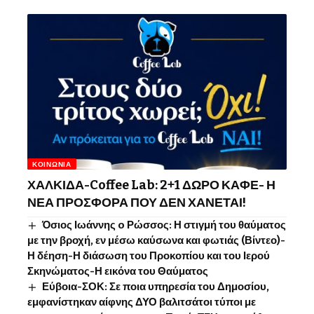
ΚΟΙΝΩΝΊΑ
ΧΑΛΚΙΔΑ-Coffee Lab: 2+1 ΔΩΡΟ ΚΑΦΕ- Η
ΝΕΑ ΠΡΟΣΦΟΡΑ ΠΟΥ ΔΕΝ ΧΑΝΕΤΑΙ!
Όσιος Ιωάννης o Ρώσσος: Η στιγμή του θαύματος
με την βροχή, εν μέσω καύσωνα και φωτιάς (Βίντεο)-
Η δέηση-Η διάσωση του Προκοπίου και του Ιερού
Σκηνώματος-Η εικόνα του Θαύματος
Εύβοια-ΣΟΚ: Σε ποια υπηρεσία του Δημοσίου,
εμφανίστηκαν αίφνης ΔΥΟ βαλιτσάτοι τύποι με