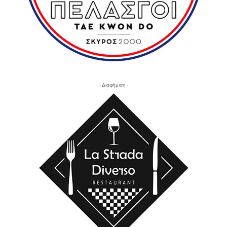
- Διαφήμιση -