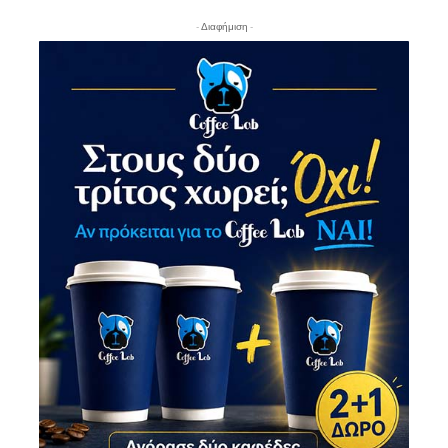
- Διαφήμιση -