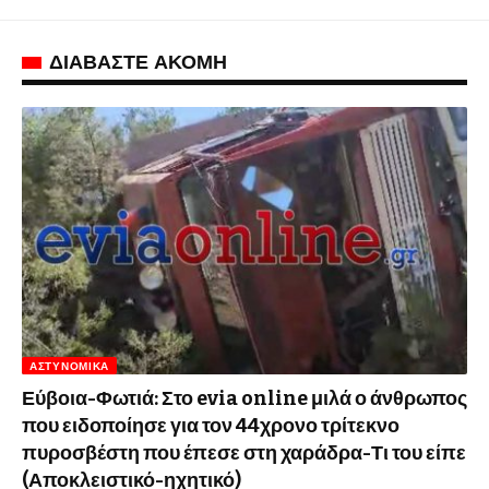
ΔΙΑΒΑΣΤΕ ΑΚΟΜΗ
ΑΣΤΥΝΟΜΙΚΆ
Εύβοια-Φωτιά: Στο evia online μιλά ο άνθρωπος
που ειδοποίησε για τον 44χρονο τρίτεκνο
πυροσβέστη που έπεσε στη χαράδρα-Τι του είπε
(Αποκλειστικό-ηχητικό)