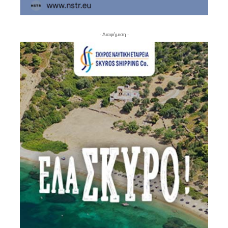
- Διαφήμιση -