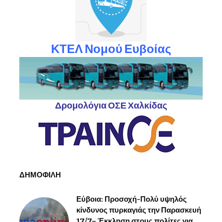
ΚΤΕΛ Νομού Ευβοίας
Δρομολόγια ΟΣΕ Χαλκίδας
ΔΗΜΟΦΙΛΗ
Εύβοια: Προσοχή-Πολύ υψηλός
κίνδυνος πυρκαγιάς την Παρασκευή
17/7– Έκκληση στους πολίτες για