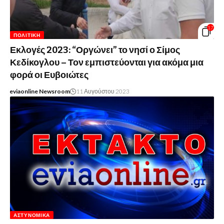
17
ΠΟΛΙΤΙΚΉ
Εκλογές 2023: “Οργώνει” το νησί ο Σίμος
Κεδίκογλου – Τον εμπιστεύονται για ακόμα μια
φορά οι Ευβοιώτες
eviaonline Newsroom
11 Αυγούστου 2023
ΑΣΤΥΝΟΜΙΚΆ