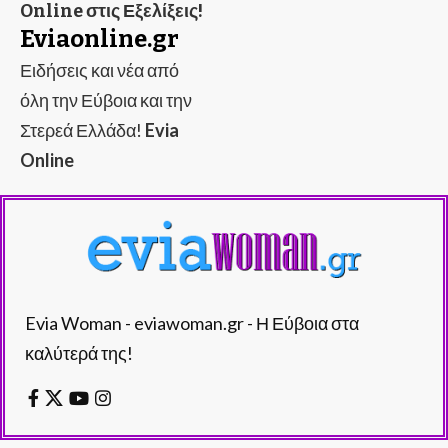
Online στις Εξελίξεις!
Eviaonline.gr
Ειδήσεις και νέα από
όλη την Εύβοια και την
Στερεά Ελλάδα!
Evia
Online
Evia Woman - eviawoman.gr - Η Εύβοια στα
καλύτερά της!