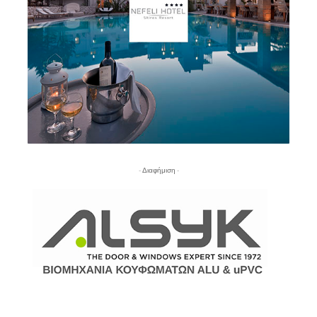
- Διαφήμιση -