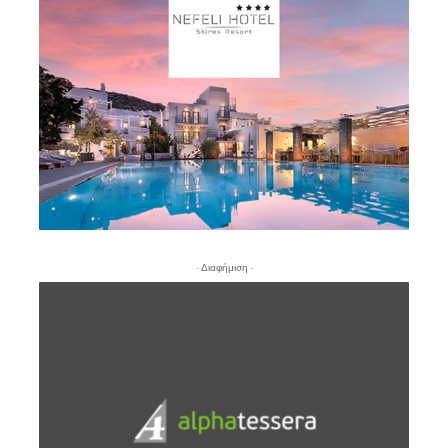
- Διαφήμιση -