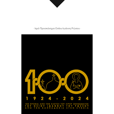
- Ιερό Προσκύνημα Οσίου Ιωάννη Ρώσου -