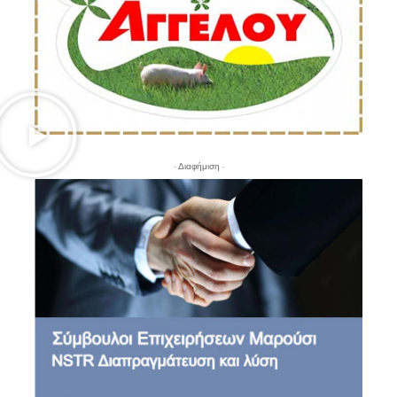
- Διαφήμιση -