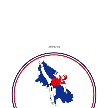
- Διαφήμιση -