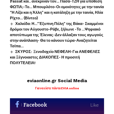
Passat και.. ανέκριναν τον… Πασά-ΤΖΗ για υπόθεση
ΦΩΤΙΑ;-Το… Μπουρλότο-Οι ομοιότητες με την ταινία
“Η Λίζα και η Άλλη” και η κατάληξη με την ταινία, Ηλία
Ρίχτο… (Βίντεο)
Χαλκίδα: Η…”Έξυπνη Πόλη” της Βάκα- Σκαμμένοι
δρόμοι τον Αύγουστο-Ράβε, ξήλωνε -Το …Ψηφιακό
αποτύπωμα της Έλενας-Δεν άλλαξαν τους αγωγούς
στην ανάπλαση- Θα το κάνουν τώρα-Αναζητείται
Τσίπα…
ΣΚΥΡΟΣ: Ξενοδοχείο ΝΕΦΕΛΗ-Για ΑΝΕΦΕΛΕΣ
και Ξέγνοιαστες ΔΙΑΚΟΠΕΣ- Η προσιτή
ΠΟΛΥΤΕΛΕΙΑ!
eviaonline.gr Social Media
Για να είστε πάντα EVIA online
Facebook
Like