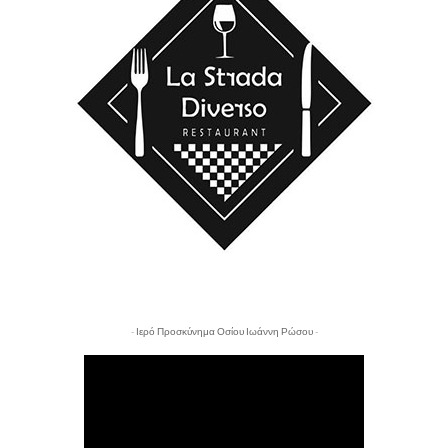
- Ιερό Προσκύνημα Οσίου Ιωάννη Ρώσου -