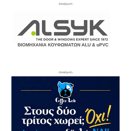
- Διαφήμιση -
- Διαφήμιση -