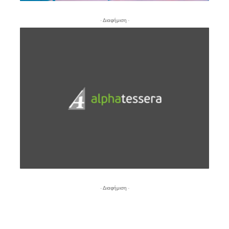
- Διαφήμιση -
- Διαφήμιση -