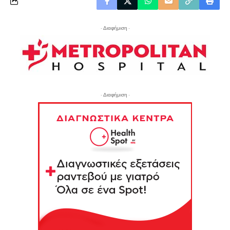
- Διαφήμιση -
- Διαφήμιση -