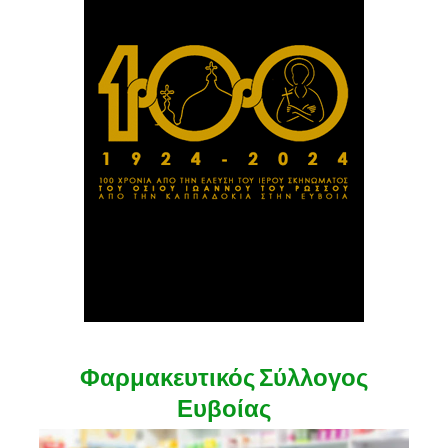
Φαρμακευτικός Σύλλογος
Ευβοίας