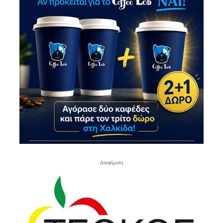
- Διαφήμιση -