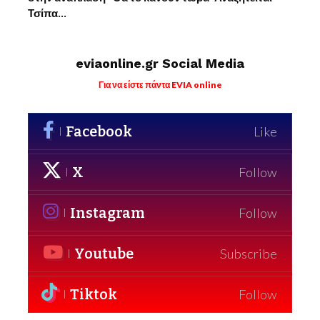
Τσίπα…
eviaonline.gr Social Media
Για να είστε πάντα EVIA online
Facebook
Like
X
Follow
Instagram
Follow
Youtube
Subscribe
Tiktok
Follow