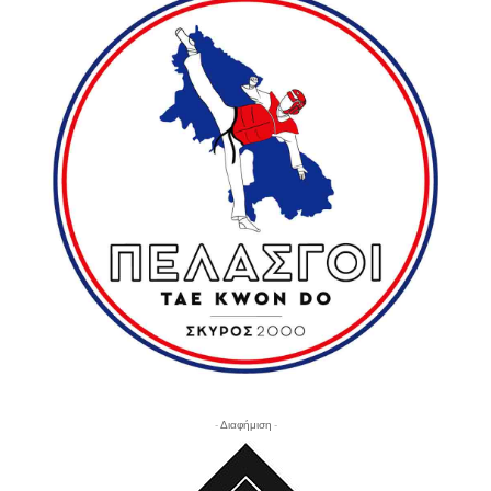
- Διαφήμιση -