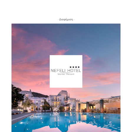
- Διαφήμιση -