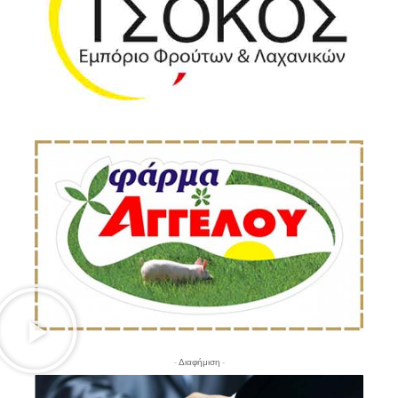
- Διαφήμιση -