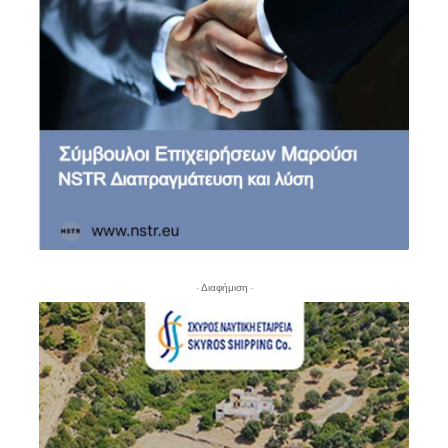
- Διαφήμιση -