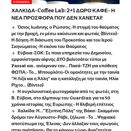
ΚΟΙΝΩΝΊΑ
ΧΑΛΚΙΔΑ-Coffee Lab: 2+1 ΔΩΡΟ ΚΑΦΕ- Η
ΝΕΑ ΠΡΟΣΦΟΡΑ ΠΟΥ ΔΕΝ ΧΑΝΕΤΑΙ!
Όσιος Ιωάννης o Ρώσσος: Η στιγμή του θαύματος
με την βροχή, εν μέσω καύσωνα και φωτιάς (Βίντεο)-
Η δέηση-Η διάσωση του Προκοπίου και του Ιερού
Σκηνώματος-Η εικόνα του Θαύματος
Εύβοια-ΣΟΚ: Σε ποια υπηρεσία του Δημοσίου,
εμφανίστηκαν αίφνης ΔΥΟ βαλιτσάτοι τύποι με
Passat και.. ανέκριναν τον… Πασά-ΤΖΗ για υπόθεση
ΦΩΤΙΑ;-Το… Μπουρλότο-Οι ομοιότητες με την ταινία
“Η Λίζα και η Άλλη” και η κατάληξη με την ταινία, Ηλία
Ρίχτο… (Βίντεο)
Η συγκλονιστική φωτογραφία από τις φωτιές στη
Β. Εύβοια, στο άλμπουμ του Guardian για τα 50
χρόνια ιστορίας της Ευρώπης- Η θλιβερή επέτειος
Χαλκίδα: Η…”Έξυπνη Πόλη” της Βάκα- Σκαμμένοι
δρόμοι τον Αύγουστο-Ράβε, ξήλωνε -Το …Ψηφιακό
αποτύπωμα της Έλενας-Δεν άλλαξαν τους αγωγούς
στην ανάπλαση- Θα το κάνουν τώρα-Αναζητείται