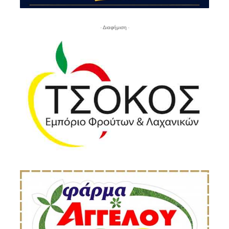
- Διαφήμιση -