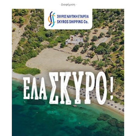
- Διαφήμιση -