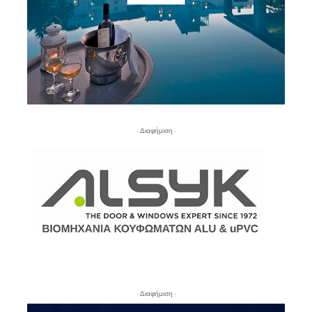
- Διαφήμιση -
- Διαφήμιση -