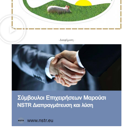
- Διαφήμιση -