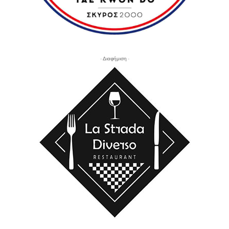
- Διαφήμιση -