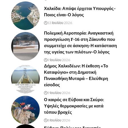
Χαλκίδα: Απόψε έρχεται Υπουργός-
Ποιος είναι-Ο λόγος
13 Ιουλίου 2026
Πολεμική Αεροπορία: Αναγκαστική
προσγείωση F-16 στη Ζάκυνθο που
συμμετείχε σε άσκηση-Η κατάσταση
της υγείας των πιλότων-Ο λόγος
9 Ιουλίου 2026
Δήμος Χαλκιδέων: Η έκθεση «Το
Καταφύγιο» στη Δημοτική
Πινακοθήκη Μυταρά – Ελεύθερη
είσοδος
9 Ιουλίου 2026
Ο καιρός σε Εύβοια και Σκύρο:
Υψηλές θερμοκρασίες με κατά
τόπου βροχές
8 Ιουλίου 2026