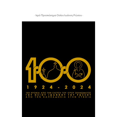
- Ιερό Προσκύνημα Οσίου Ιωάννη Ρώσου -