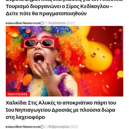
Τουρισμό διοργανώνει ο Σίμος Κεδίκογλου –
Δείτε πότε θα πραγματοποιηθούν
eviaonline Newsroom
11 Αυγούστου 2023
ΠΟΛΙΤΙΣΜΌΣ
Χαλκίδα: Στις Αλυκές το αποκριάτικο πάρτι του
1ου Νηπιαγωγείου Δροσιάς με πλούσια δώρα
στη λαχειοφόρο
eviaonline Newsroom
11 Φεβρουαρίου 2025