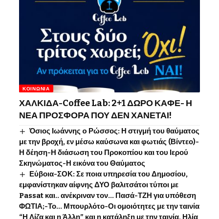
ΚΟΙΝΩΝΊΑ
ΧΑΛΚΙΔΑ-Coffee Lab: 2+1 ΔΩΡΟ ΚΑΦΕ- Η
ΝΕΑ ΠΡΟΣΦΟΡΑ ΠΟΥ ΔΕΝ ΧΑΝΕΤΑΙ!
Όσιος Ιωάννης o Ρώσσος: Η στιγμή του θαύματος
με την βροχή, εν μέσω καύσωνα και φωτιάς (Βίντεο)-
Η δέηση-Η διάσωση του Προκοπίου και του Ιερού
Σκηνώματος-Η εικόνα του Θαύματος
Εύβοια-ΣΟΚ: Σε ποια υπηρεσία του Δημοσίου,
εμφανίστηκαν αίφνης ΔΥΟ βαλιτσάτοι τύποι με
Passat και.. ανέκριναν τον… Πασά-ΤΖΗ για υπόθεση
ΦΩΤΙΑ;-Το… Μπουρλότο-Οι ομοιότητες με την ταινία
“Η Λίζα και η Άλλη” και η κατάληξη με την ταινία, Ηλία