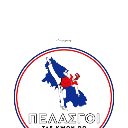
- Διαφήμιση -