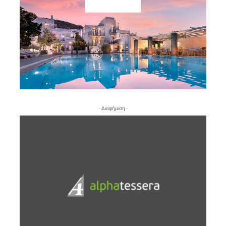
- Διαφήμιση -