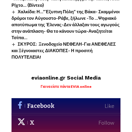
Ρίχτο… (Βίντεο)
Χαλκίδα: Η…”Έξυπνη Πόλη” της Βάκα- Σκαμμένοι
δρόμοι τον Αύγουστο-Ράβε, ξήλωνε -Το …Ψηφιακό
αποτύπωμα της Έλενας-Δεν άλλαξαν τους αγωγούς
στην ανάπλαση- Θα το κάνουν τώρα-Αναζητείται
Τσίπα…
ΣΚΥΡΟΣ: Ξενοδοχείο ΝΕΦΕΛΗ-Για ΑΝΕΦΕΛΕΣ
και Ξέγνοιαστες ΔΙΑΚΟΠΕΣ- Η προσιτή
ΠΟΛΥΤΕΛΕΙΑ!
eviaonline.gr Social Media
Για να είστε πάντα EVIA online
Facebook
Like
X
Follow