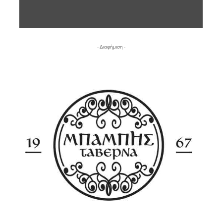
- Διαφήμιση -