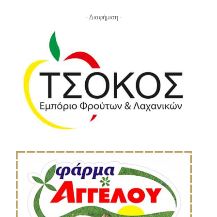
- Διαφήμιση -