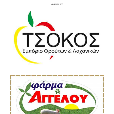
- Διαφήμιση -