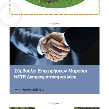
- Διαφήμιση -
- Διαφήμιση -