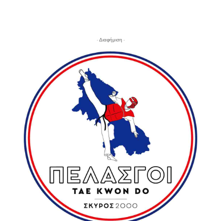
- Διαφήμιση -