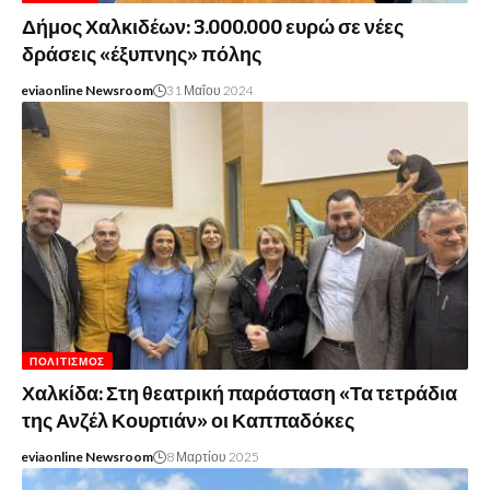
Δήμος Χαλκιδέων: 3.000.000 ευρώ σε νέες
δράσεις «έξυπνης» πόλης
eviaonline Newsroom
31 Μαΐου 2024
ΠΟΛΙΤΙΣΜΌΣ
Χαλκίδα: Στη θεατρική παράσταση «Τα τετράδια
της Ανζέλ Κουρτιάν» οι Καππαδόκες
eviaonline Newsroom
8 Μαρτίου 2025