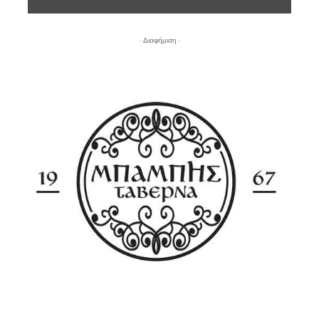
- Διαφήμιση -