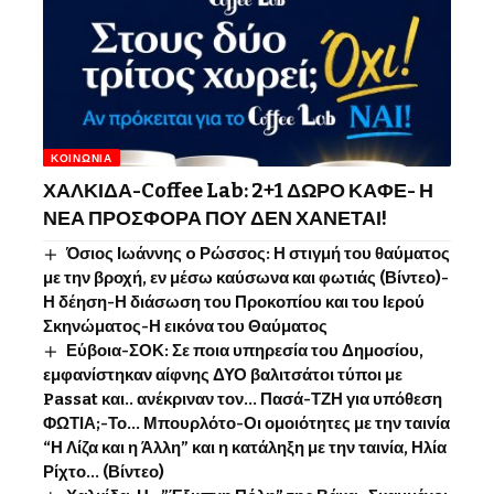
ΚΟΙΝΩΝΊΑ
ΧΑΛΚΙΔΑ-Coffee Lab: 2+1 ΔΩΡΟ ΚΑΦΕ- Η
ΝΕΑ ΠΡΟΣΦΟΡΑ ΠΟΥ ΔΕΝ ΧΑΝΕΤΑΙ!
Όσιος Ιωάννης o Ρώσσος: Η στιγμή του θαύματος
με την βροχή, εν μέσω καύσωνα και φωτιάς (Βίντεο)-
Η δέηση-Η διάσωση του Προκοπίου και του Ιερού
Σκηνώματος-Η εικόνα του Θαύματος
Εύβοια-ΣΟΚ: Σε ποια υπηρεσία του Δημοσίου,
εμφανίστηκαν αίφνης ΔΥΟ βαλιτσάτοι τύποι με
Passat και.. ανέκριναν τον… Πασά-ΤΖΗ για υπόθεση
ΦΩΤΙΑ;-Το… Μπουρλότο-Οι ομοιότητες με την ταινία
“Η Λίζα και η Άλλη” και η κατάληξη με την ταινία, Ηλία
Ρίχτο… (Βίντεο)