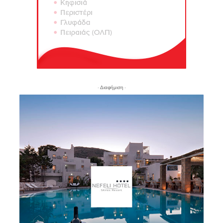
- Διαφήμιση -