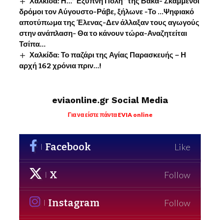
Χαλκίδα: Η…”Έξυπνη Πόλη” της Βάκα- Σκαμμένοι
δρόμοι τον Αύγουστο-Ράβε, ξήλωνε -Το …Ψηφιακό
αποτύπωμα της Έλενας-Δεν άλλαξαν τους αγωγούς
στην ανάπλαση- Θα το κάνουν τώρα-Αναζητείται
Τσίπα…
Χαλκίδα: Το παζάρι της Αγίας Παρασκευής – Η
αρχή 162 χρόνια πριν…!
eviaonline.gr Social Media
Για να είστε πάντα EVIA online
Facebook
Like
X
Follow
Instagram
Follow