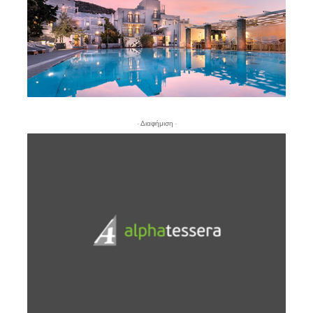
- Διαφήμιση -