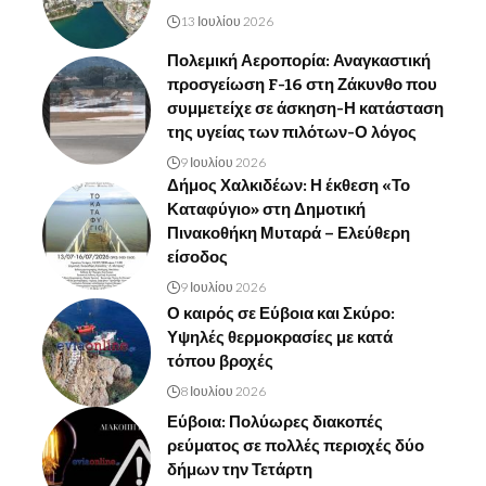
13 Ιουλίου 2026
Πολεμική Αεροπορία: Αναγκαστική
προσγείωση F-16 στη Ζάκυνθο που
συμμετείχε σε άσκηση-Η κατάσταση
της υγείας των πιλότων-Ο λόγος
9 Ιουλίου 2026
Δήμος Χαλκιδέων: Η έκθεση «Το
Καταφύγιο» στη Δημοτική
Πινακοθήκη Μυταρά – Ελεύθερη
είσοδος
9 Ιουλίου 2026
Ο καιρός σε Εύβοια και Σκύρο:
Υψηλές θερμοκρασίες με κατά
τόπου βροχές
8 Ιουλίου 2026
Εύβοια: Πολύωρες διακοπές
ρεύματος σε πολλές περιοχές δύο
δήμων την Τετάρτη