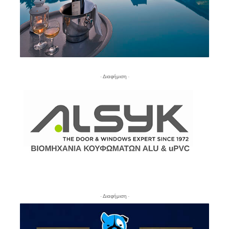
- Διαφήμιση -
- Διαφήμιση -