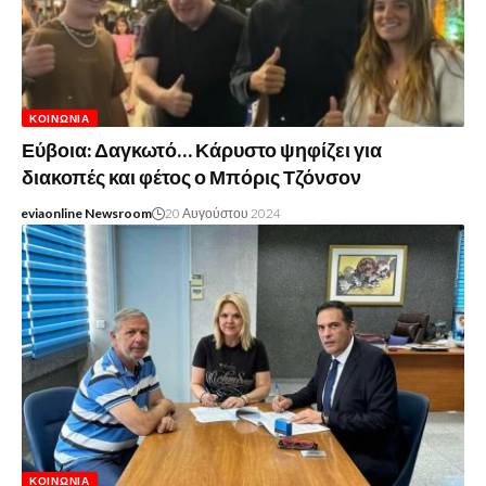
ΚΟΙΝΩΝΊΑ
Εύβοια: Δαγκωτό… Κάρυστο ψηφίζει για
διακοπές και φέτος ο Μπόρις Τζόνσον
eviaonline Newsroom
20 Αυγούστου 2024
ΚΟΙΝΩΝΊΑ