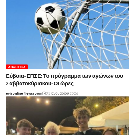
ΑΘΛΗΤΙΚΆ
Εύβοια-ΕΠΣΕ: Το πρόγραμμα των αγώνων του
Σαββατοκύριακου-Οι ώρες
eviaonline Newsroom
31 Ιανουαρίου 2026