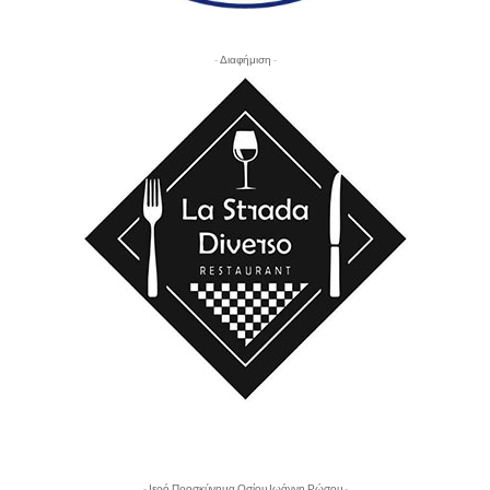
- Διαφήμιση -
- Ιερό Προσκύνημα Οσίου Ιωάννη Ρώσου -