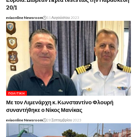
Εύβοια: Δωρεάν rapid tests έως την Παρασκευή
20/1
eviaonline Newsroom
11 Αυγούστου 2023
ΠΟΛΙΤΙΚΉ
Με τον Λιμενάρχη κ. Κωνσταντίνο Φλουρή
συναντήθηκε ο Νίκος Μανίκας
eviaonline Newsroom
28 Σεπτεμβρίου 2023