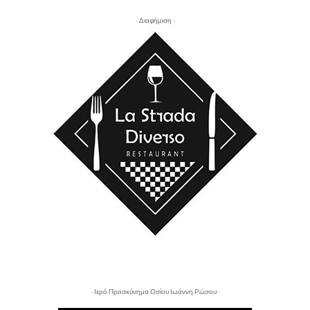
- Διαφήμιση -
- Ιερό Προσκύνημα Οσίου Ιωάννη Ρώσου -