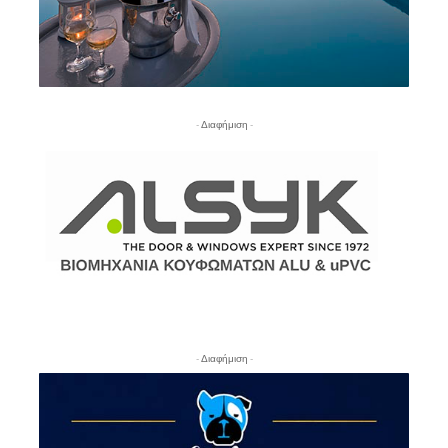
- Διαφήμιση -
- Διαφήμιση -