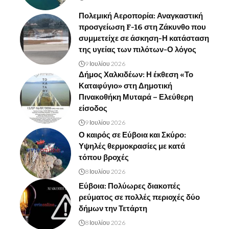
Πολεμική Αεροπορία: Αναγκαστική
προσγείωση F-16 στη Ζάκυνθο που
συμμετείχε σε άσκηση-Η κατάσταση
της υγείας των πιλότων-Ο λόγος
9 Ιουλίου 2026
Δήμος Χαλκιδέων: Η έκθεση «Το
Καταφύγιο» στη Δημοτική
Πινακοθήκη Μυταρά – Ελεύθερη
είσοδος
9 Ιουλίου 2026
Ο καιρός σε Εύβοια και Σκύρο:
Υψηλές θερμοκρασίες με κατά
τόπου βροχές
8 Ιουλίου 2026
Εύβοια: Πολύωρες διακοπές
ρεύματος σε πολλές περιοχές δύο
δήμων την Τετάρτη
8 Ιουλίου 2026