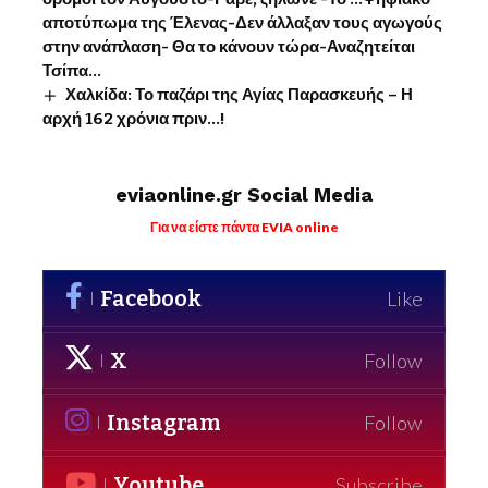
αποτύπωμα της Έλενας-Δεν άλλαξαν τους αγωγούς
στην ανάπλαση- Θα το κάνουν τώρα-Αναζητείται
Τσίπα…
Χαλκίδα: Το παζάρι της Αγίας Παρασκευής – Η
αρχή 162 χρόνια πριν…!
eviaonline.gr Social Media
Για να είστε πάντα EVIA online
Facebook
Like
X
Follow
Instagram
Follow
Youtube
Subscribe