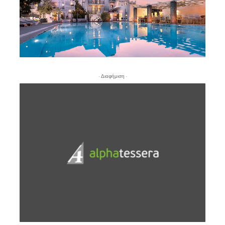
- Διαφήμιση -