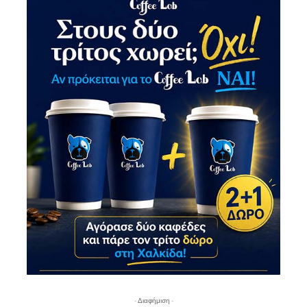
- Διαφήμιση -