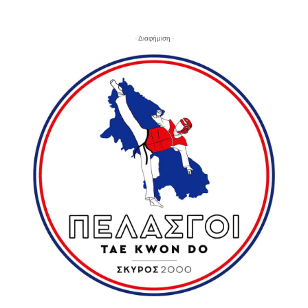
- Διαφήμιση -