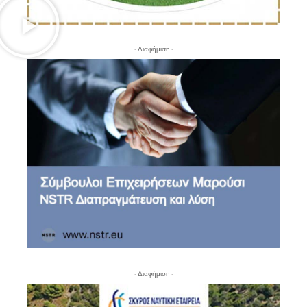
- Διαφήμιση -
- Διαφήμιση -