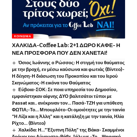
ΚΟΙΝΩΝΊΑ
ΧΑΛΚΙΔΑ-Coffee Lab: 2+1 ΔΩΡΟ ΚΑΦΕ- Η
ΝΕΑ ΠΡΟΣΦΟΡΑ ΠΟΥ ΔΕΝ ΧΑΝΕΤΑΙ!
Όσιος Ιωάννης o Ρώσσος: Η στιγμή του θαύματος
με την βροχή, εν μέσω καύσωνα και φωτιάς (Βίντεο)-
Η δέηση-Η διάσωση του Προκοπίου και του Ιερού
Σκηνώματος-Η εικόνα του Θαύματος
Εύβοια-ΣΟΚ: Σε ποια υπηρεσία του Δημοσίου,
εμφανίστηκαν αίφνης ΔΥΟ βαλιτσάτοι τύποι με
Passat και.. ανέκριναν τον… Πασά-ΤΖΗ για υπόθεση
ΦΩΤΙΑ;-Το… Μπουρλότο-Οι ομοιότητες με την ταινία
“Η Λίζα και η Άλλη” και η κατάληξη με την ταινία, Ηλία
Ρίχτο… (Βίντεο)
Χαλκίδα: Η…”Έξυπνη Πόλη” της Βάκα- Σκαμμένοι
δρόμοι τον Αύγουστο-Ράβε, ξήλωνε -Το …Ψηφιακό