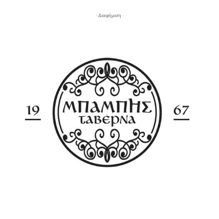
- Διαφήμιση -