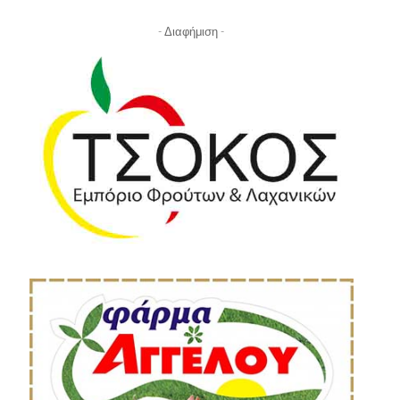
- Διαφήμιση -