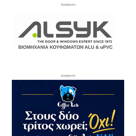
- Διαφήμιση -
- Διαφήμιση -