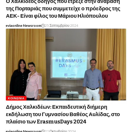
Ο Χαλκιδέος οδηγός που έτρεξε στην ανάβαση
της Πορταριάς που συμμετείχε ο πρόεδρος της
ΑΕΚ- Είναι φίλος του Μάριου Ηλιόπουλου
eviaonline Newsroom
25 Σεπτεμβρίου 2024
ΚΟΙΝΩΝΊΑ
Δήμος Χαλκιδέων: Εκπαιδευτική διήμερη
εκδήλωση του Γυμνασίου Βαθέος Αυλίδας, στο
πλαίσιο των ErasmusDays 2024
eviaonline Newsroom
21 Οκτωβρίου 2024