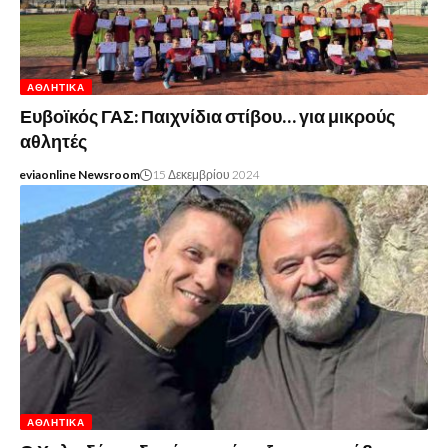
ΑΘΛΗΤΙΚΆ
Ευβοϊκός ΓΑΣ: Παιχνίδια στίβου… για μικρούς
αθλητές
eviaonline Newsroom
15 Δεκεμβρίου 2024
ΑΘΛΗΤΙΚΆ