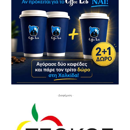
- Διαφήμιση -