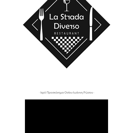
- Ιερό Προσκύνημα Οσίου Ιωάννη Ρώσου -