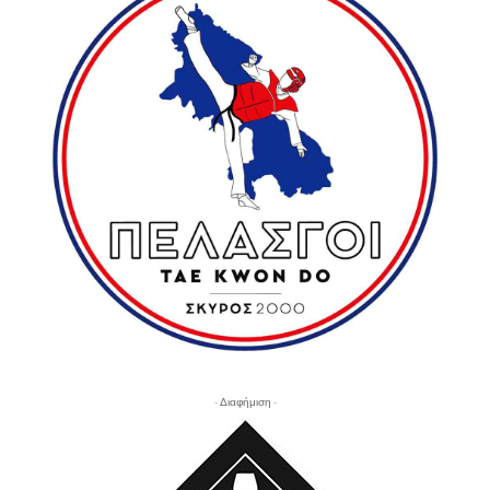
- Διαφήμιση -