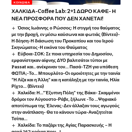
ΚΟΙΝΩΝΊΑ
ΧΑΛΚΙΔΑ-Coffee Lab: 2+1 ΔΩΡΟ ΚΑΦΕ- Η
ΝΕΑ ΠΡΟΣΦΟΡΑ ΠΟΥ ΔΕΝ ΧΑΝΕΤΑΙ!
Όσιος Ιωάννης o Ρώσσος: Η στιγμή του θαύματος
με την βροχή, εν μέσω καύσωνα και φωτιάς (Βίντεο)-
Η δέηση-Η διάσωση του Προκοπίου και του Ιερού
Σκηνώματος-Η εικόνα του Θαύματος
Εύβοια-ΣΟΚ: Σε ποια υπηρεσία του Δημοσίου,
εμφανίστηκαν αίφνης ΔΥΟ βαλιτσάτοι τύποι με
Passat και.. ανέκριναν τον… Πασά-ΤΖΗ για υπόθεση
ΦΩΤΙΑ;-Το… Μπουρλότο-Οι ομοιότητες με την ταινία
“Η Λίζα και η Άλλη” και η κατάληξη με την ταινία, Ηλία
Ρίχτο… (Βίντεο)
Χαλκίδα: Η…”Έξυπνη Πόλη” της Βάκα- Σκαμμένοι
δρόμοι τον Αύγουστο-Ράβε, ξήλωνε -Το …Ψηφιακό
αποτύπωμα της Έλενας-Δεν άλλαξαν τους αγωγούς
στην ανάπλαση- Θα το κάνουν τώρα-Αναζητείται
Τσίπα…
Χαλκίδα: Το παζάρι της Αγίας Παρασκευής – Η
αρχή 162 χρόνια πριν…!