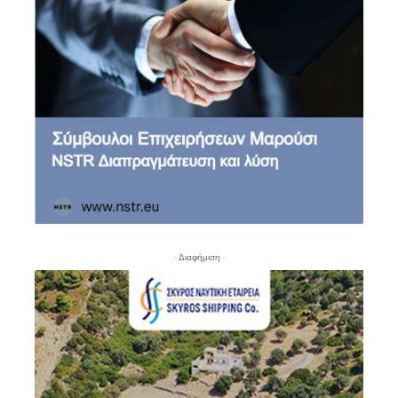
- Διαφήμιση -