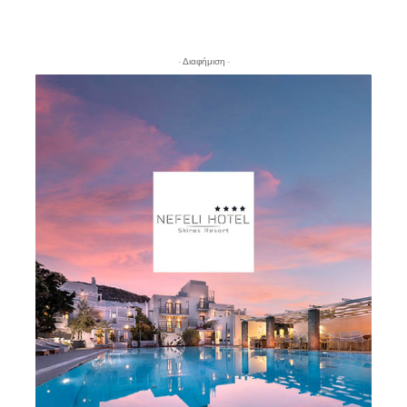
- Διαφήμιση -