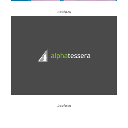
- Διαφήμιση -
- Διαφήμιση -