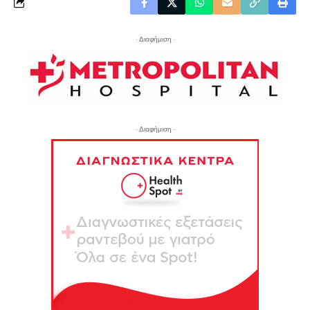
- Διαφήμιση -
- Διαφήμιση -