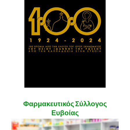
Φαρμακευτικός Σύλλογος
Ευβοίας