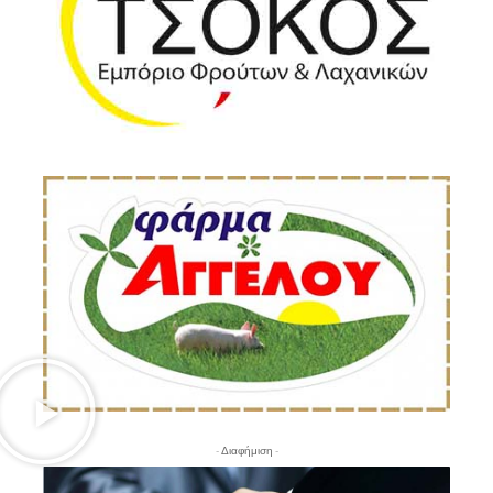
- Διαφήμιση -