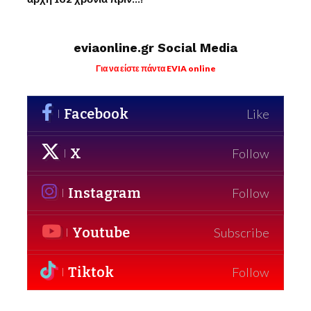
eviaonline.gr Social Media
Για να είστε πάντα EVIA online
Facebook
Like
X
Follow
Instagram
Follow
Youtube
Subscribe
Tiktok
Follow