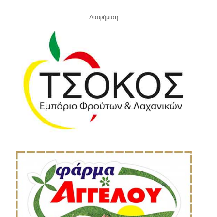
- Διαφήμιση -