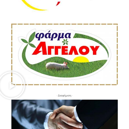
- Διαφήμιση -