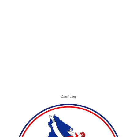
- Διαφήμιση -