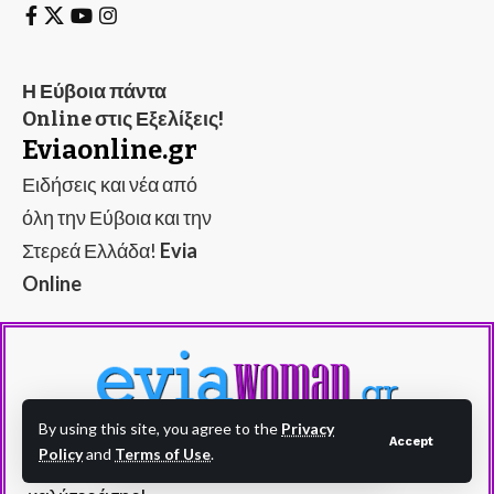
Η Εύβοια πάντα
Online στις Εξελίξεις!
Eviaonline.gr
Ειδήσεις και νέα από
όλη την Εύβοια και την
Στερεά Ελλάδα!
Evia
Online
By using this site, you agree to the
Privacy
Accept
Policy
and
Terms of Use
.
Evia Woman - eviawoman.gr - Η Εύβοια στα