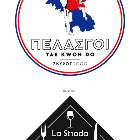
- Διαφήμιση -