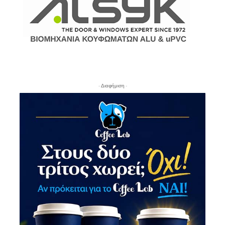
- Διαφήμιση -