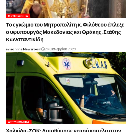
ΟΡΘΟΔΟΞΊΑ
Το εγκώμιο του Μητροπολίτη κ. Φιλόθεου έπλεξε
ο υφυπουργός Μακεδονίας και Θράκης, Στάθης
Κωνσταντινίδη
eviaonline Newsroom
29 Οκτωβρίου 2023
ΑΣΤΥΝΟΜΙΚΆ
Χαλκίδα-ΣΟΚ: Λιποθύμησε νεαρή κοπέλα στην