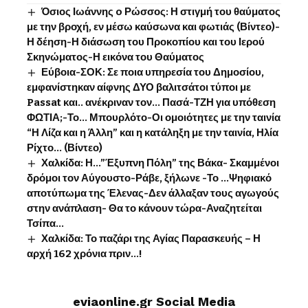
Όσιος Ιωάννης o Ρώσσος: Η στιγμή του θαύματος
με την βροχή, εν μέσω καύσωνα και φωτιάς (Βίντεο)-
Η δέηση-Η διάσωση του Προκοπίου και του Ιερού
Σκηνώματος-Η εικόνα του Θαύματος
Εύβοια-ΣΟΚ: Σε ποια υπηρεσία του Δημοσίου,
εμφανίστηκαν αίφνης ΔΥΟ βαλιτσάτοι τύποι με
Passat και.. ανέκριναν τον… Πασά-ΤΖΗ για υπόθεση
ΦΩΤΙΑ;-Το… Μπουρλότο-Οι ομοιότητες με την ταινία
“Η Λίζα και η Άλλη” και η κατάληξη με την ταινία, Ηλία
Ρίχτο… (Βίντεο)
Χαλκίδα: Η…”Έξυπνη Πόλη” της Βάκα- Σκαμμένοι
δρόμοι τον Αύγουστο-Ράβε, ξήλωνε -Το …Ψηφιακό
αποτύπωμα της Έλενας-Δεν άλλαξαν τους αγωγούς
στην ανάπλαση- Θα το κάνουν τώρα-Αναζητείται
Τσίπα…
Χαλκίδα: Το παζάρι της Αγίας Παρασκευής – Η
αρχή 162 χρόνια πριν…!
eviaonline.gr Social Media