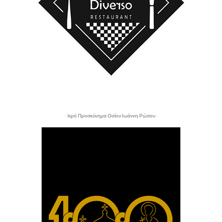
- Ιερό Προσκύνημα Οσίου Ιωάννη Ρώσου -