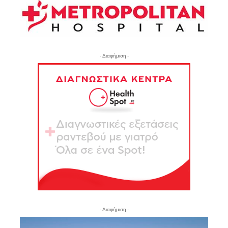
- Διαφήμιση -
- Διαφήμιση -