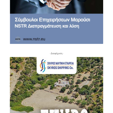
- Διαφήμιση -