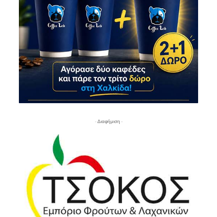
- Διαφήμιση -