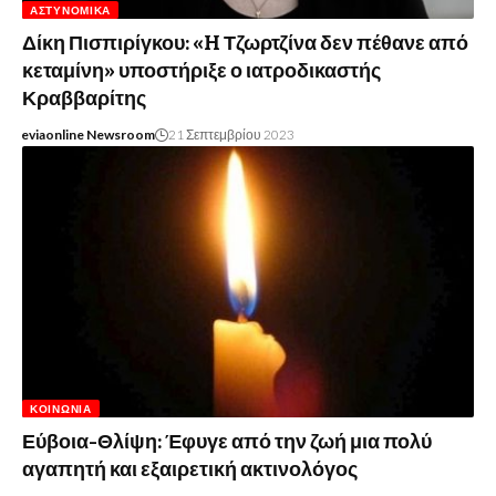
ΑΣΤΥΝΟΜΙΚΆ
Δίκη Πισπιρίγκου: «H Τζωρτζίνα δεν πέθανε από
κεταμίνη» υποστήριξε ο ιατροδικαστής
Κραββαρίτης
eviaonline Newsroom
21 Σεπτεμβρίου 2023
ΚΟΙΝΩΝΊΑ
Εύβοια-Θλίψη: Έφυγε από την ζωή μια πολύ
αγαπητή και εξαιρετική ακτινολόγος