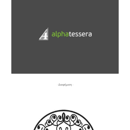
- Διαφήμιση -