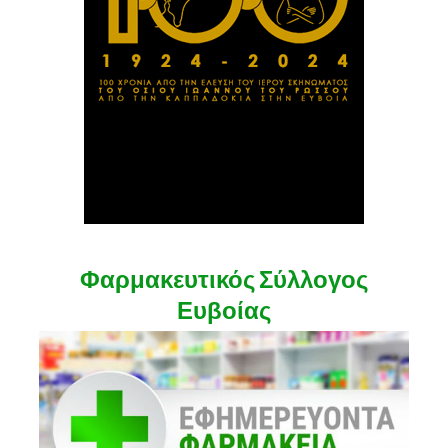
Φαρμακευτικός Σύλλογος
Ευβοίας