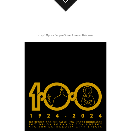
- Ιερό Προσκύνημα Οσίου Ιωάννη Ρώσου -