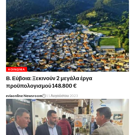
ΚΟΙΝΩΝΊΑ
Β. Εύβοια: Ξεκινούν 2 μεγάλα έργα
προϋπολογισμού 148.800 €
eviaonline Newsroom
11 Αυγούστου 2023