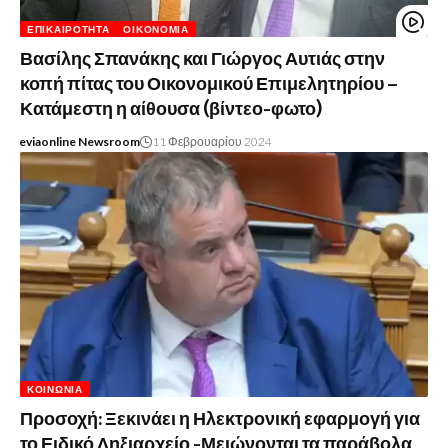
ΕΠΙΚΑΙΡΌΤΗΤΑ
ΟΙΚΟΝΟΜΊΑ
Βασίλης Σπανάκης και Γιώργος Αυτιάς στην
κοπή πίτας του Οικονομικού Επιμελητηρίου –
Κατάμεστη η αίθουσα (βίντεο-φωτο)
eviaonline Newsroom
11 Φεβρουαρίου 2024
ΚΟΙΝΩΝΊΑ
Προσοχή: Ξεκινάει η Ηλεκτρονική εφαρμογή για
το Ειδικό Ληξιαρχείο -Μειώνονται τα παράβολα