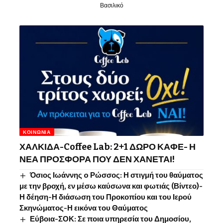
Βασιλικό
ΚΟΙΝΩΝΊΑ
ΧΑΛΚΙΔΑ-Coffee Lab: 2+1 ΔΩΡΟ ΚΑΦΕ- Η
ΝΕΑ ΠΡΟΣΦΟΡΑ ΠΟΥ ΔΕΝ ΧΑΝΕΤΑΙ!
Όσιος Ιωάννης o Ρώσσος: Η στιγμή του θαύματος
με την βροχή, εν μέσω καύσωνα και φωτιάς (Βίντεο)-
Η δέηση-Η διάσωση του Προκοπίου και του Ιερού
Σκηνώματος-Η εικόνα του Θαύματος
Εύβοια-ΣΟΚ: Σε ποια υπηρεσία του Δημοσίου,