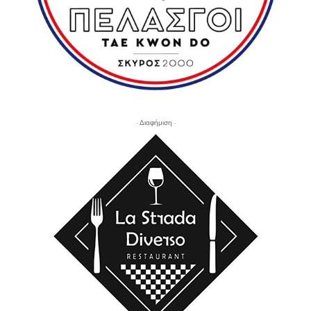
- Διαφήμιση -