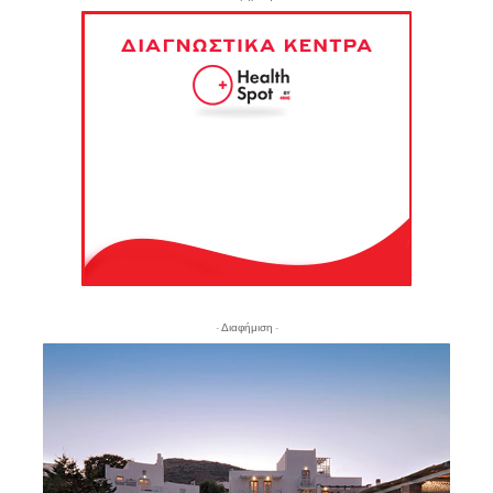
- Διαφήμιση -