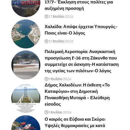
17/7– Έκκληση στους πολίτες για
αυξημένη προσοχή
17 Ιουλίου 2026
Χαλκίδα: Απόψε έρχεται Υπουργός-
Ποιος είναι-Ο λόγος
13 Ιουλίου 2026
Πολεμική Αεροπορία: Αναγκαστική
προσγείωση F-16 στη Ζάκυνθο που
συμμετείχε σε άσκηση-Η κατάσταση
της υγείας των πιλότων-Ο λόγος
9 Ιουλίου 2026
Δήμος Χαλκιδέων: Η έκθεση «Το
Καταφύγιο» στη Δημοτική
Πινακοθήκη Μυταρά – Ελεύθερη
είσοδος
9 Ιουλίου 2026
Ο καιρός σε Εύβοια και Σκύρο:
Υψηλές θερμοκρασίες με κατά