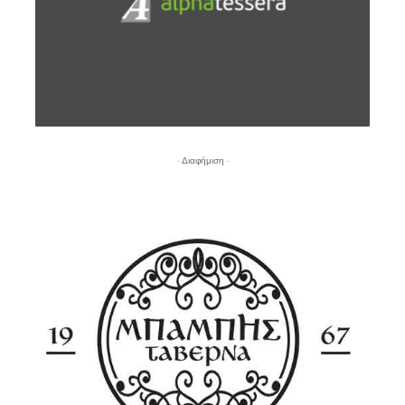
- Διαφήμιση -