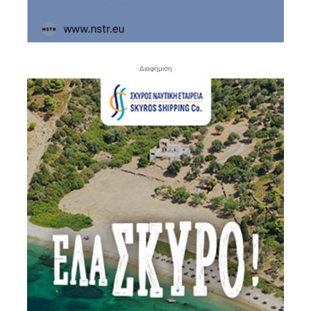
- Διαφήμιση -