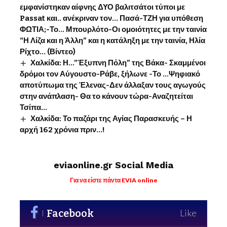
εμφανίστηκαν αίφνης ΔΥΟ βαλιτσάτοι τύποι με
Passat και.. ανέκριναν τον… Πασά-ΤΖΗ για υπόθεση
ΦΩΤΙΑ;-Το… Μπουρλότο-Οι ομοιότητες με την ταινία
“Η Λίζα και η Άλλη” και η κατάληξη με την ταινία, Ηλία
Ρίχτο… (Βίντεο)
Χαλκίδα: Η…”Έξυπνη Πόλη” της Βάκα- Σκαμμένοι
δρόμοι τον Αύγουστο-Ράβε, ξήλωνε -Το …Ψηφιακό
αποτύπωμα της Έλενας-Δεν άλλαξαν τους αγωγούς
στην ανάπλαση- Θα το κάνουν τώρα-Αναζητείται
Τσίπα…
Χαλκίδα: Το παζάρι της Αγίας Παρασκευής – Η
αρχή 162 χρόνια πριν…!
eviaonline.gr Social Media
Για να είστε πάντα EVIA online
Facebook
Like