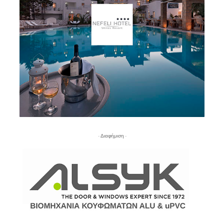
- Διαφήμιση -