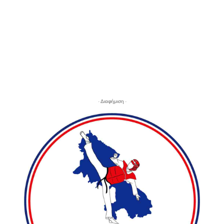
- Διαφήμιση -