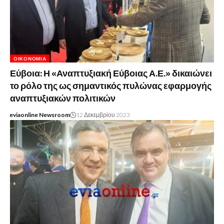
ΟΙΚΟΝΟΜΊΑ
Εύβοια: Η «Αναπτυξιακή Εύβοιας Α.Ε.» δικαιώνει
το ρόλο της ως σημαντικός πυλώνας εφαρμογής
αναπτυξιακών πολιτικών
eviaonline Newsroom
12 Δεκεμβρίου 2023