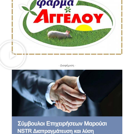
- Διαφήμιση -