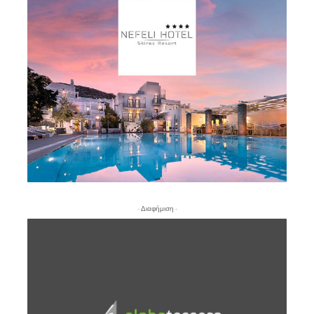
- Διαφήμιση -