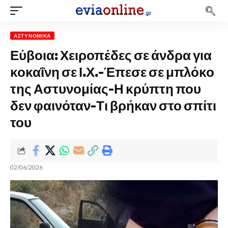
ΑΣΤΥΝΟΜΙΚΆ
Εύβοια: Χειροπέδες σε άνδρα για
κοκαΐνη σε Ι.Χ.-Έπεσε σε μπλόκο
της Αστυνομίας-Η κρύπτη που
δεν φαινόταν-Τι βρήκαν στο σπίτι
του
02/06/2026