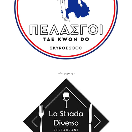
- Διαφήμιση -