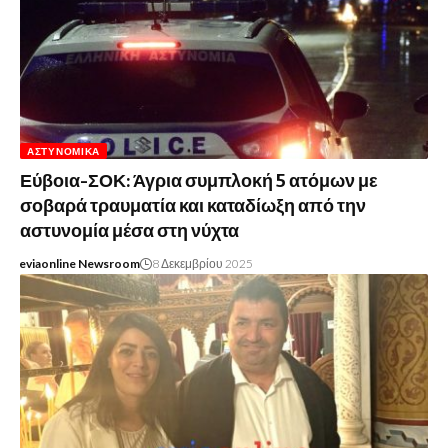
ΑΣΤΥΝΟΜΙΚΆ
Εύβοια-ΣΟΚ: Άγρια συμπλοκή 5 ατόμων με
σοβαρά τραυματία και καταδίωξη από την
αστυνομία μέσα στη νύχτα
eviaonline Newsroom
8 Δεκεμβρίου 2025