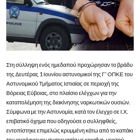
Στη σύλληψη ενός ημεδαπού προχώρησαν το βράδυ
της Δευτέρας 1 Ιουνίου αστυνομικοί της Γ’ ΟΠΚΕ του
Αστυνομικού Τμήματος Ιστιαίας σε περιοχή της
Βόρειας Εύβοιας, στο πλαίσιο ελέγχων για την
καταπολέμηση της διακίνησης ναρκωτικών ουσιών.
Σύμφωνα με την Αστυνομία, κατά τον έλεγχο σε Ι.Χ.
επιβατικό όχημα που οδηγούσε ο συλληφθείς,
εντοπίστηκε επιμελώς κρυμμένη κάτω από το καπάκι
του χειρόφρενου συσκευασία με κοκαΐνη, μεικτού