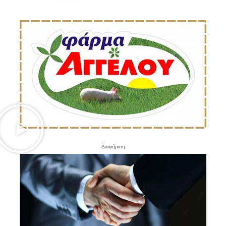
- Διαφήμιση -