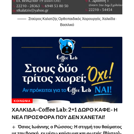
Σταύρος Καλατζής Ορθοπαιδικός Χειρουργός, Χαλκίδα -
Βασιλικό
ΚΟΙΝΩΝΊΑ
ΧΑΛΚΙΔΑ-Coffee Lab: 2+1 ΔΩΡΟ ΚΑΦΕ- Η
ΝΕΑ ΠΡΟΣΦΟΡΑ ΠΟΥ ΔΕΝ ΧΑΝΕΤΑΙ!
Όσιος Ιωάννης o Ρώσσος: Η στιγμή του θαύματος
με την βροχή, εν μέσω καύσωνα και φωτιάς (Βίντεο)-