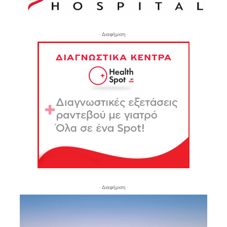
- Διαφήμιση -
- Διαφήμιση -