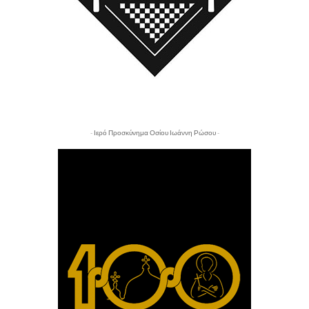
- Ιερό Προσκύνημα Οσίου Ιωάννη Ρώσου -