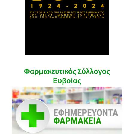
Φαρμακευτικός Σύλλογος
Ευβοίας