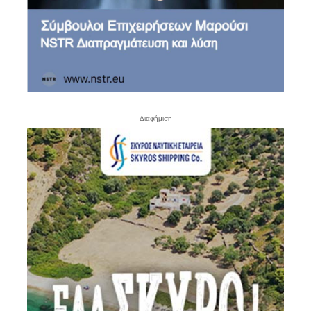
- Διαφήμιση -