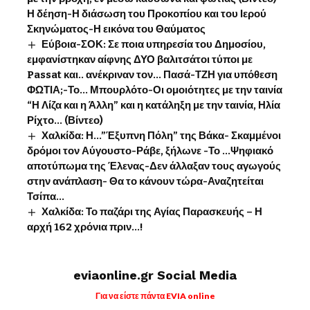
Η δέηση-Η διάσωση του Προκοπίου και του Ιερού
Σκηνώματος-Η εικόνα του Θαύματος
Εύβοια-ΣΟΚ: Σε ποια υπηρεσία του Δημοσίου,
εμφανίστηκαν αίφνης ΔΥΟ βαλιτσάτοι τύποι με
Passat και.. ανέκριναν τον… Πασά-ΤΖΗ για υπόθεση
ΦΩΤΙΑ;-Το… Μπουρλότο-Οι ομοιότητες με την ταινία
“Η Λίζα και η Άλλη” και η κατάληξη με την ταινία, Ηλία
Ρίχτο… (Βίντεο)
Χαλκίδα: Η…”Έξυπνη Πόλη” της Βάκα- Σκαμμένοι
δρόμοι τον Αύγουστο-Ράβε, ξήλωνε -Το …Ψηφιακό
αποτύπωμα της Έλενας-Δεν άλλαξαν τους αγωγούς
στην ανάπλαση- Θα το κάνουν τώρα-Αναζητείται
Τσίπα…
Χαλκίδα: Το παζάρι της Αγίας Παρασκευής – Η
αρχή 162 χρόνια πριν…!
eviaonline.gr Social Media
Για να είστε πάντα EVIA online