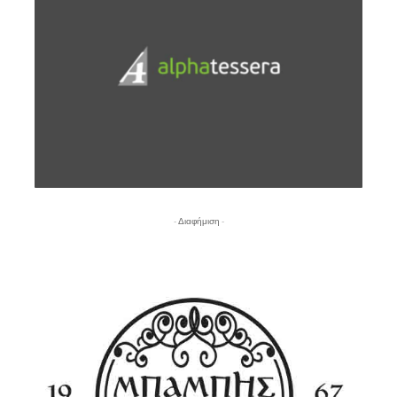
- Διαφήμιση -