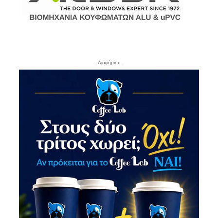
- Διαφήμιση -