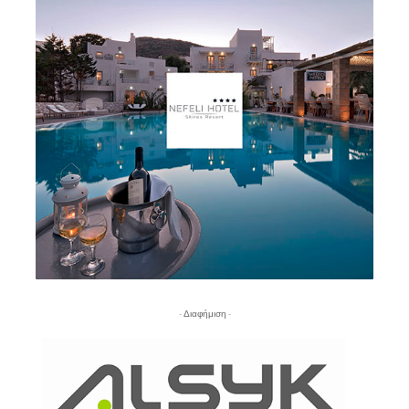
- Διαφήμιση -