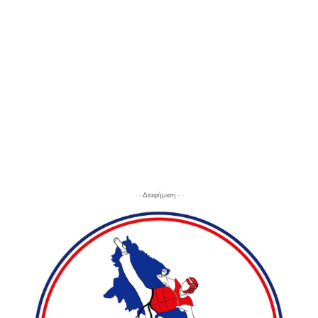
- Διαφήμιση -