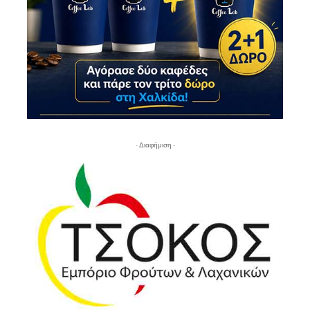
- Διαφήμιση -