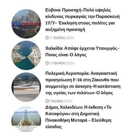
Εύβοια: Προσοχή-Πολύ υψηλός
κίνδυνος πυρκαγιάς την Παρασκευή
17/7– Έκκληση στους πολίτες για
αυξημένη προσοχή
17 Ιουλίου 2026
Χαλκίδα: Απόψε έρχεται Υπουργός-
Ποιος είναι-Ο λόγος
13 Ιουλίου 2026
Πολεμική Αεροπορία: Αναγκαστική
προσγείωση F-16 στη Ζάκυνθο που
συμμετείχε σε άσκηση-Η κατάσταση
της υγείας των πιλότων-Ο λόγος
9 Ιουλίου 2026
Δήμος Χαλκιδέων: Η έκθεση «Το
Καταφύγιο» στη Δημοτική
Πινακοθήκη Μυταρά – Ελεύθερη
είσοδος