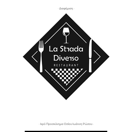
- Διαφήμιση -
- Ιερό Προσκύνημα Οσίου Ιωάννη Ρώσου -