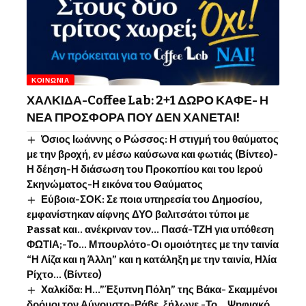
ΚΟΙΝΩΝΊΑ
ΧΑΛΚΙΔΑ-Coffee Lab: 2+1 ΔΩΡΟ ΚΑΦΕ- Η
ΝΕΑ ΠΡΟΣΦΟΡΑ ΠΟΥ ΔΕΝ ΧΑΝΕΤΑΙ!
Όσιος Ιωάννης o Ρώσσος: Η στιγμή του θαύματος
με την βροχή, εν μέσω καύσωνα και φωτιάς (Βίντεο)-
Η δέηση-Η διάσωση του Προκοπίου και του Ιερού
Σκηνώματος-Η εικόνα του Θαύματος
Εύβοια-ΣΟΚ: Σε ποια υπηρεσία του Δημοσίου,
εμφανίστηκαν αίφνης ΔΥΟ βαλιτσάτοι τύποι με
Passat και.. ανέκριναν τον… Πασά-ΤΖΗ για υπόθεση
ΦΩΤΙΑ;-Το… Μπουρλότο-Οι ομοιότητες με την ταινία
“Η Λίζα και η Άλλη” και η κατάληξη με την ταινία, Ηλία
Ρίχτο… (Βίντεο)
Χαλκίδα: Η…”Έξυπνη Πόλη” της Βάκα- Σκαμμένοι
δρόμοι τον Αύγουστο-Ράβε, ξήλωνε -Το …Ψηφιακό