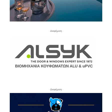
- Διαφήμιση -
- Διαφήμιση -