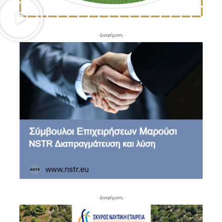
- Διαφήμιση -
- Διαφήμιση -