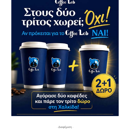
- Διαφήμιση -