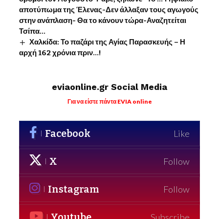
αποτύπωμα της Έλενας-Δεν άλλαξαν τους αγωγούς
στην ανάπλαση- Θα το κάνουν τώρα-Αναζητείται
Τσίπα…
Χαλκίδα: Το παζάρι της Αγίας Παρασκευής – Η
αρχή 162 χρόνια πριν…!
eviaonline.gr Social Media
Για να είστε πάντα EVIA online
Facebook
Like
X
Follow
Instagram
Follow
Youtube
Subscribe