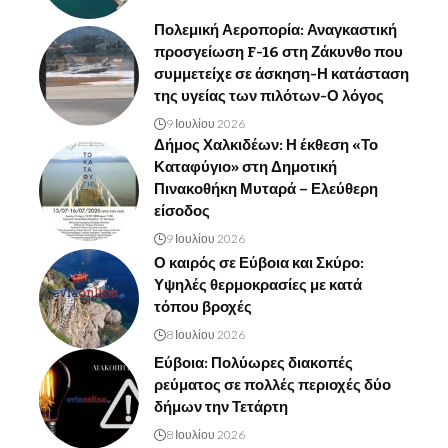
Πολεμική Αεροπορία: Αναγκαστική
προσγείωση F-16 στη Ζάκυνθο που
συμμετείχε σε άσκηση-Η κατάσταση
της υγείας των πιλότων-Ο λόγος
9 Ιουλίου 2026
Δήμος Χαλκιδέων: Η έκθεση «Το
Καταφύγιο» στη Δημοτική
Πινακοθήκη Μυταρά – Ελεύθερη
είσοδος
9 Ιουλίου 2026
Ο καιρός σε Εύβοια και Σκύρο:
Υψηλές θερμοκρασίες με κατά
τόπου βροχές
8 Ιουλίου 2026
Εύβοια: Πολύωρες διακοπές
ρεύματος σε πολλές περιοχές δύο
δήμων την Τετάρτη
8 Ιουλίου 2026