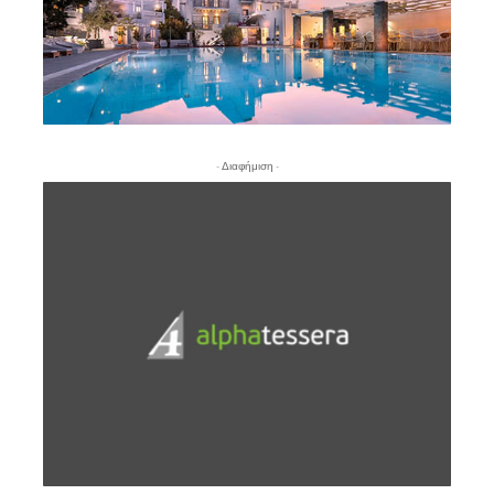
- Διαφήμιση -