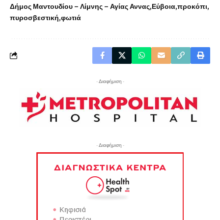
Δήμος Μαντουδίου – Λίμνης – Αγίας Αννας
Εύβοια
προκόπι
πυροσβεστική
φωτιά
- Διαφήμιση -
- Διαφήμιση -