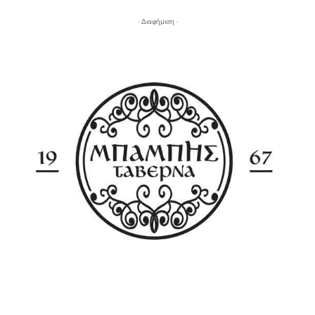
- Διαφήμιση -