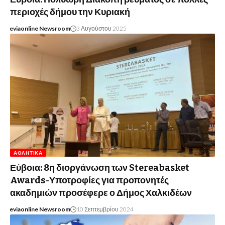
περιοχές δήμου την Κυριακή
eviaonline Newsroom
3 Αυγούστου 2025
ΑΘΛΗΤΙΚΆ
Εύβοια: 8η διοργάνωση των Stereabasket
Awards-Υποτροφίες για προπονητές
ακαδημιών προσέφερε ο Δήμος Χαλκιδέων
eviaonline Newsroom
10 Σεπτεμβρίου 2024