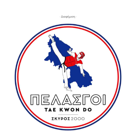
- Διαφήμιση -