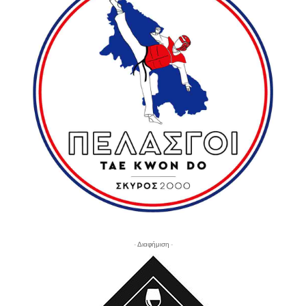
- Διαφήμιση -