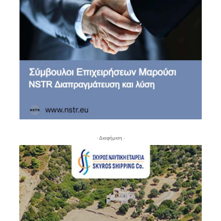
- Διαφήμιση -