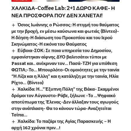
ΧΑΛΚΙΔΑ-Coffee Lab: 2+1 ΔΩΡΟ ΚΑΦΕ- Η
ΝΕΑ ΠΡΟΣΦΟΡΑ ΠΟΥ ΔΕΝ ΧΑΝΕΤΑΙ!
Όσιος Ιωάννης o Ρώσσος: Η στιγμή του θαύματος
με την βροχή, εν μέσω καύσωνα και φωτιάς (Βίντεο)-
Η δέηση-Η διάσωση του Προκοπίου και του Ιερού
Σκηνώματος-Η εικόνα του Θαύματος
Εύβοια-ΣΟΚ: Σε ποια υπηρεσία του Δημοσίου,
εμφανίστηκαν αίφνης ΔΥΟ βαλιτσάτοι τύποι με
Passat και.. ανέκριναν τον… Πασά-ΤΖΗ για υπόθεση
ΦΩΤΙΑ;-Το… Μπουρλότο-Οι ομοιότητες με την ταινία
“Η Λίζα και η Άλλη” και η κατάληξη με την ταινία, Ηλία
Ρίχτο… (Βίντεο)
Χαλκίδα: Η…”Έξυπνη Πόλη” της Βάκα- Σκαμμένοι
δρόμοι τον Αύγουστο-Ράβε, ξήλωνε -Το …Ψηφιακό
αποτύπωμα της Έλενας-Δεν άλλαξαν τους αγωγούς
στην ανάπλαση- Θα το κάνουν τώρα-Αναζητείται
Τσίπα…
Χαλκίδα: Το παζάρι της Αγίας Παρασκευής – Η
αρχή 162 χρόνια πριν…!