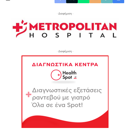
- Διαφήμιση -
- Διαφήμιση -