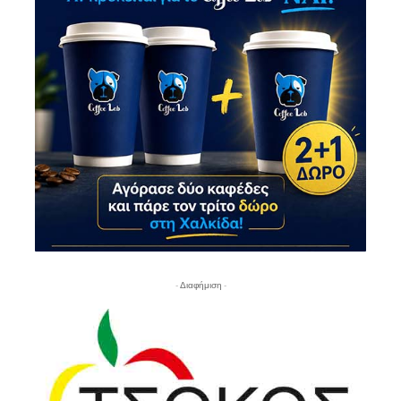
- Διαφήμιση -