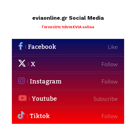
eviaonline.gr Social Media
Για να είστε πάντα EVIA online
Facebook
Like
X
Follow
Instagram
Follow
Youtube
Subscribe
Tiktok
Follow