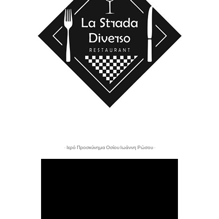
- Ιερό Προσκύνημα Οσίου Ιωάννη Ρώσου -