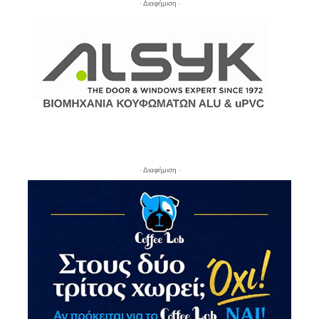
- Διαφήμιση -
- Διαφήμιση -