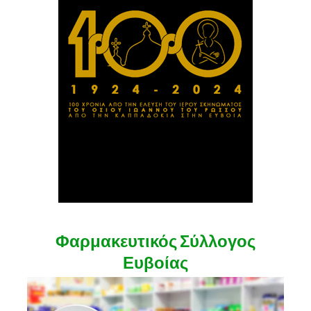
Φαρμακευτικός Σύλλογος
Ευβοίας