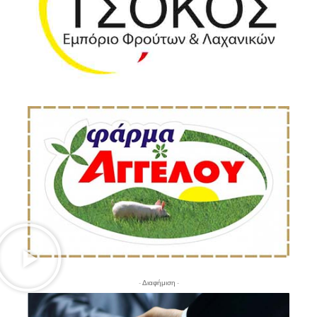
- Διαφήμιση -