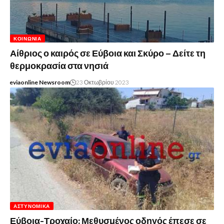
ΚΟΙΝΩΝΊΑ
Αίθριος ο καιρός σε Εύβοια και Σκύρο – Δείτε τη
θερμοκρασία στα νησιά
eviaonline Newsroom
23 Οκτωβρίου 2023
ΑΣΤΥΝΟΜΙΚΆ
Εύβοια-Τροχαίο: Μεθυσμένος οδηγός έπεσε σε